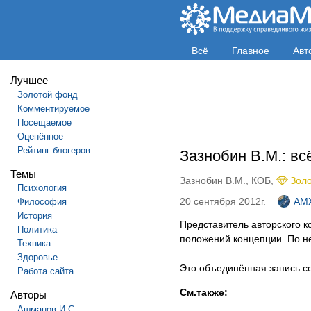
Всё
Главное
Авт
Лучшее
Золотой фонд
Комментируемое
Посещаемое
Оценённое
Рейтинг блогеров
Зазнобин В.М.: вс
Темы
Зазнобин В.М.
,
КОБ
,
Зол
Психология
20 сентября 2012г.
AM
Философия
История
Представитель авторского 
Политика
положений концепции. По не
Техника
Здоровье
Это объединённая запись с
Работа сайта
См.также:
Авторы
Ашманов И.С.