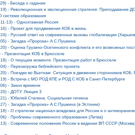
29) - Беседа о гадании
.19) - Революционная и эволюционная стратегия. Преподавание ДО
 О системе образования
.11-13) - Одноэтажная Россия
.16) - Проект для продвижения КОБ в жизнь
.24) - Русский ответ на современные вызовы глобализации (Харьков
.05) - Загадка «Пророка» А.С.Пушкина
.20) - Оценка Грузино-Осетинского конфликта и его возможных пос
) - Презентация КОБ в Брюсселе
.18) - О текущем моменте. Презентация работ в Брюсселе
.04) - Перезагрузка библейского проекта
.20) - Поездки во Вьетнам. Cитуация в движении сторонников КОБ
.19) - Встреча с МО РОД КПЕ и РОД С КОБ в Санкт-Петербурге
.06) - Закон времени
20) - ДОТУ. Лекция 3
.21) - Юбилей Сталина. Социальная гигиена
.27) - Загадка «Пророка» А.С.Пушкина (в Эстонии)
.18) - О стратегии национал-вождизма для России и о антикоранич
.06) - Проблемы современного образования (Литва)
4.13) - Современное положение России в видении ВП СССР (Москва