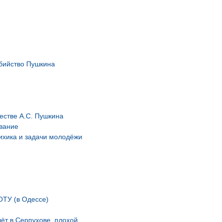
Убийство Пушкина
естве А.С. Пушкина
ование
сихика и задачи молодёжи
ОТУ (в Одессе)
лёт в Серпухове, плохой