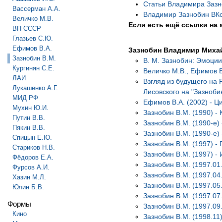
Статьи Владимира Заз
Вассерман А.А.
Владимир Зазнобин ВКо
Величко М.В.
Если есть ещё ссылки на 
ВП СССР
Глазьев С.Ю.
Ефимов В.А.
Зазнобин Владимир Миха
Зазнобин В.М.
В. М. Зазнобин: Эмоции
Кургинян С.Е.
Величко М.В., Ефимов В
ЛАИ
Взгляд из будущего на 
Лукашенко А.Г.
Лисовского на "Зазноби
МИД РФ
Ефимов В.А. (2002) - Ц
Мухин Ю.И.
Зазнобин В.М. (1990) -
Путин В.В.
Зазнобин В.М. (1990-е)
Пякин В.В.
Зазнобин В.М. (1990-е)
Спицын Е.Ю.
Зазнобин В.М. (1997) -
Стариков Н.В.
Зазнобин В.М. (1997) -
Фёдоров Е.А.
Зазнобин В.М. (1997.01.
Фурсов А.И.
Зазнобин В.М. (1997.04
Хазин М.Л.
Зазнобин В.М. (1997.05
Юлин Б.В.
Зазнобин В.М. (1997.07
Формы
Зазнобин В.М. (1997.09
Кино
Зазнобин В.М. (1998.11)