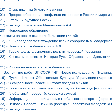
10) - О мистике - на бумаге и в жизни
.01) - Процесс обострения конфликта интересов в России и мире и
.21) - Сталин и будущее России
.27) - Беседа с писателем Меняйловым А.А.
.29) - Новогоднее обращение
 Марксизм на новом этапе глобализации (Китай)
.12) - КОБ предполагает вхождение всех в соборность в Богодержа
.16) - Новый этап глобализации и КОБ
.16) - Турция должна выполнить роль гитлеровской Германии
.22) - Как стать человеком. История Руси. Образование. Идеологии
.21) - Россия на новом этапе глобализации
) - Восприятие работ ВП СССР. ГИП. Новые исследования Пушкина.
.19) - Путин. Человек. Образование. Культура. Управление (Карель
27) - О сакральности власти и итогах поездки в Китай
.21) - Как избавиться от печального наследия Атлантиды [в хорошем
.26) - Глобальный поворот (с хорошим звуком)
.19) - Информационная война после глобального поворота [хороше
.23) - Человек. Совесть. Психика (беседа с норвежской молодёжью 
.31) - Беседа о музыке