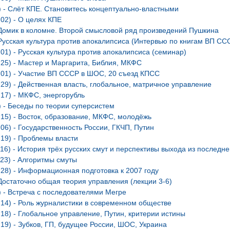
) - Слёт КПЕ. Становитесь концептуально-властными
.02) - О целях КПЕ
 Домик в коломне. Второй смысловой ряд произведений Пушкина
 Русская культура против апокалипсиса (Интервью по книгам ВП СС
.01) - Русская культура против апокалипсиса (семинар)
.25) - Мастер и Маргарита, Библия, МКФС
3.01) - Участие ВП СССР в ШОС, 20 съезд КПСС
.29) - Действенная власть, глобальное, матричное управление
.17) - МКФС, энергорубль
) - Беседы по теории суперсистем
.15) - Восток, образование, МКФС, молодёжь
.06) - Государственность России, ГКЧП, Путин
.19) - Проблемы власти
.16) - История трёх русских смут и перспективы выхода из последне
.23) - Алгоритмы смуты
.28) - Информационная подготовка к 2007 году
 Достаточно общая теория управления (лекции 3-6)
) - Встреча с последователями Мегре
.14) - Роль журналистики в современном обществе
.18) - Глобальное управление, Путин, критерии истины
.19) - Зубков, ГП, будущее России, ШОС, Украина