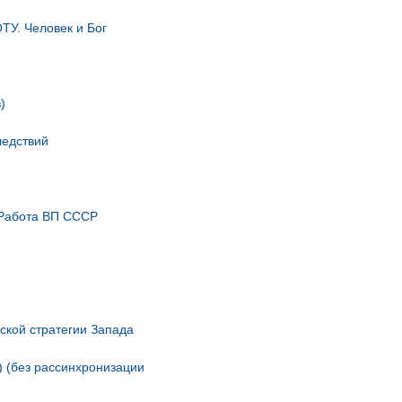
ТУ. Человек и Бог
)
ледствий
. Работа ВП СССР
еской стратегии Запада
) (без рассинхронизации