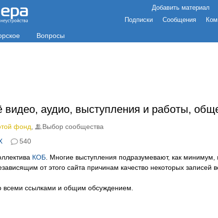
Добавить материал
Подписки
Сообщения
Ком
орское
Вопросы
ё видео, аудио, выступления и работы, об
отой фонд
,
Выбор сообщества
X
540
коллектива
КОБ
. Многие выступления подразумевают, как минимум
зависящим от этого сайта причинам качество некоторых записей 
о всеми ссылками и общим обсуждением.