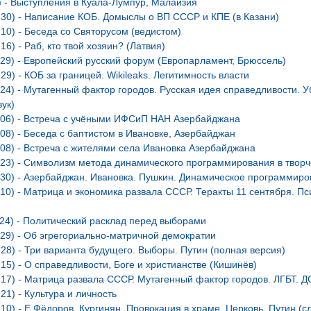
) - Выступления в Куала-Лумпур, Малайзия
.30) - Написание КОБ. Домыслы о ВП СССР и КПЕ (в Казани)
.10) - Беседа со Святорусом (ведистом)
16) - Раб, кто твой хозяин? (Латвия)
.29) - Европейский русский форум (Европарламент, Брюссель)
29) - КОБ за границей. Wikileaks. Легитимность власти
.24) - Мутагенный фактор городов. Русская идея справедливости. 
вук)
6.06) - Встреча с учёными ИФСиП НАН Азербайджана
.08) - Беседа с баптистом в Ивановке, Азербайджан
.08) - Встреча с жителями села Ивановка Азербайджана
.23) - Символизм метода динамического программирования в творч
6.30) - Азербайджан. Ивановка. Пушкин. Динамическое программир
.10) - Матрица и экономика развала СССР. Теракты 11 сентября. П
.24) - Политический расклад перед выборами
.29) - Об эгрегориально-матричной демократии
.28) - Три варианта будущего. Выборы. Путин (полная версия)
.15) - О справедливости, Боге и христианстве (Кишинёв)
.17) - Матрица развала СССР. Мутагенный фактор городов. ЛГБТ. Д
21) - Культура и личность
.10) - Е.Фёдоров. Кургинян. Провокация в храме. Церковь. Путин (с