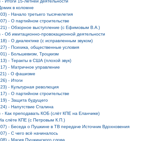
) - Итоги 15-летней деятельности
 Домик в коломне
.03) - Начало третьего тысячелетия
.07) - О партийном строительстве
.21) - Обзорное выступление (с Ефимовым В.А.)
4) - Об имитационно-провокационной деятельности
.18) - О диалектике (с исправленным звуком)
.27) - Психика, общественные условия
.01) - Большевизм, Троцкизм
13) - Теракты в США (плохой звук)
.17) - Матричное управление
.21) - О фашизме
26) - Итоги
.23) - Культурная революция
.17) - О партийном строительстве
.19) - Защита будущего
.24) - Напутствие Сталина
) - Как преподавать КОБ (слёт КПЕ на Еланчике)
На слёте КПЕ (с Петровым К.П.)
.07) - Беседа о Пушкине в ТВ передаче Источник Вдохновения
07) - С чего всё начиналось
.08) - Магия Пушкинского слова