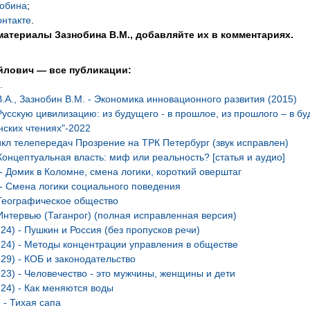
нобина
;
нтакте
.
материалы Зазнобина В.М., добавляйте их в комментариях.
йлович — все публикации:
.
.А., Зазнобин В.М. - Экономика инновационного развития (2015)
Русскую цивилизацию: из будущего - в прошлое, из прошлого – в б
нских чтениях"-2022
икл телепередач Прозрение на ТРК Петербург (звук исправлен)
 Концептуальная власть: миф или реальность? [статья и аудио]
 - Домик в Коломне, смена логики, короткий оверштаг
 - Смена логики социального поведения
 Географическое общество
 Интервью (Таганрог) (полная исправленная версия)
24) - Пушкин и Россия (без пропусков речи)
.24) - Методы концентрации управления в обществе
.29) - КОБ и законодательство
.23) - Человечество - это мужчины, женщины и дети
.24) - Как меняются воды
 - Тихая сапа