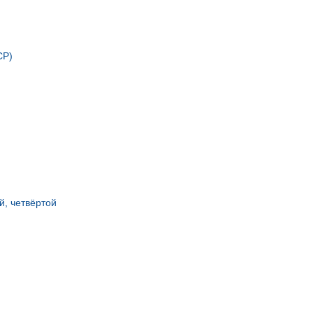
СР)
й, четвёртой