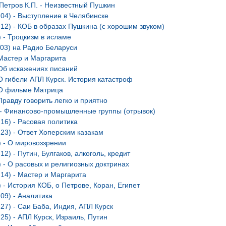
 Петров К.П. - Неизвестный Пушкин
.04) - Выступление в Челябинске
.12) - КОБ в образах Пушкина (с хорошим звуком)
) - Троцкизм в исламе
.03) на Радио Беларуси
 Мастер и Маргарита
 Об искажениях писаний
 О гибели АПЛ Курск. История катастроф
- О фильме Матрица
Правду говорить легко и приятно
) - Финансово-промышленные группы (отрывок)
.16) - Расовая политика
.23) - Ответ Хоперским казакам
) - О мировоззрении
12) - Путин, Булгаков, алкоголь, кредит
) - О расовых и религиозных доктринах
.14) - Мастер и Маргарита
) - История КОБ, о Петрове, Коран, Египет
.09) - Аналитика
.27) - Саи Баба, Индия, АПЛ Курск
25) - АПЛ Курск, Израиль, Путин