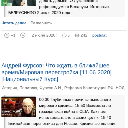
делать дальше. О Лукашенко и
референдуме в Беларуси. Интервью
БЕЛРУСИНФО 2 июля 2020 года.
Читать далее
Развернуть
2 июля 2020г.
5
242
postulat
+1
Андрей Фурсов: Что ждать в ближайшее
время/Мировая перестройка [11.06.2020]
[Национальный Курс]
История
,
Политика
,
Фурсов А.И.
,
Реформа Конституции РФ
,
НОД
00:30 Глубинные причины нынешнего
мирового кризиса. 15:50 Возможна ли
гражданская война в США. Как нам
использовать это в своих целях. 18:40
Ближайшая перспектива для России. Кризисные явления.