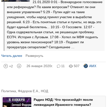
21.01.2020 0:01 - Всенародное голосование
или референдум? По каким вопросам? Отменят ли они
внешнее управление? 5:29 - Путин идёт на такие
ухищрения, чтобы народ принял участие в выработке
решений. 6:23 - Есть понятные статьи и пункты, но ведь это
будет единый бюллетень... 10:15 - О Госсовете. 12:07 -
Одна содержательная статья, не решающая проблему.
ЕСПЧ. История с Луговым. 17:08 - Хотел ли МВФ поднять
уровень жизни пенсионеров? 18:19 - Подавит ли
прокуратура сепаратизм? Сегодняшнее …
Читать далее
Развернуть
26 января 2020г.
11
507
AMX
+2
Политика
,
Фёдоров Е.А.
,
НОД
Радио НОД: Что произойдёт после
ликвидация Иранского генерала?