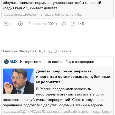
обнулять, снимать нормы регулирования чтобы конечный
кредит был 2%, считает депутат.
https://dumatv.ru/news/mvf-prizval-tsb-ponizit-stavku
9 февраля 2021г.
1145
+1
Политика
,
Фёдоров Е.А.
,
НОД
,
Главное
AMX
:
Интересно что это ещё не было запрещено.
Депутат предложил запретить
иноагентам организовывать публичные
мероприятия
В России предложили запретить
иностранным агентам выступать в роли
организаторов публичных мероприятий. Соответствующее
обращение подготовил депутат Госдумы Евгений Федоров.
https://iz.ru/1114774/2021-01-22/deputat-predlozhil-zapretit-inoagentam-or