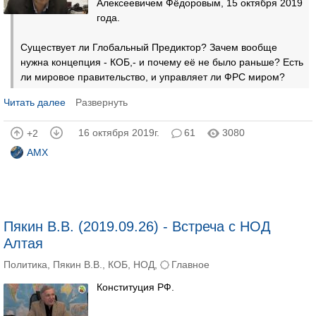
Алексеевичем Фёдоровым, 15 октября 2019
года.
Существует ли Глобальный Предиктор? Зачем вообще
нужна концепция - КОБ,- и почему её не было раньше? Есть
ли мировое правительство, и управляет ли ФРС миром?
Читать далее
Развернуть
16 октября 2019г.
61
3080
+2
AMX
Пякин В.В. (2019.09.26) - Встреча с НОД
Алтая
Политика
,
Пякин В.В.
,
КОБ
,
НОД
,
Главное
Конституция РФ.