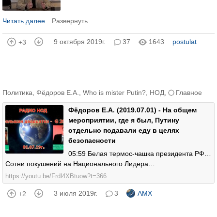
Читать далее
Развернуть
9 октября 2019г.
37
1643
postulat
+3
Политика
,
Фёдоров Е.А.
,
Who is mister Putin?
,
НОД
,
Главное
Фёдоров Е.А. (2019.07.01) - На общем
мероприятии, где я был, Путину
отдельно подавали еду в целях
безопасности
05:59 Белая термос-чашка президента РФ…
Сотни покушений на Национального Лидера…
https://youtu.be/Frdl4XBtuow?t=366
3 июля 2019г.
3
AMX
+2