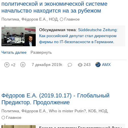
политической и экономической системе
начальство находится на за рубежом
Политика
,
Фёдоров Е.А.
,
НОД
,
Главное
Обсуждаемая тема:
Süddeutsche Zeitung:
Как российский депутат стал директором
фирмы по IT-безопасности в Германии
.
Читать далее
Развернуть
7 декабря 2019г.
243
AMX
+2
Фёдоров Е.А. (2019.10.17) - Глобальный
Предиктор. Продолжение
Политика
,
Фёдоров Е.А.
,
Who is mister Putin?
,
КОБ
,
НОД
,
Главное