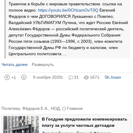
Трампом в борьбе с мировым правительством. ссылка на
полное видео:
https://youtu.be/0CHzamOvT0Q
Евгений
Федоров о чем ДОГОВОРИЛСЯ Лукашенко с Помпео,
Валдайский УЛЬТИМАТУМ Путина, что ждет Россию Евге́ний
Алексе́евич Фёдоров — российский политический деятель,
депутат Государственной Думы Федерального Собрания
России пяти созывов (1993—1996, с 2003), член комитета
Государственной Думы РФ по бюджету и налогам, член
Центрального политсовета …
Читать далее
Развернуть
9 ноября 2020г.
31
1671
Sh.Insan
+1
Политика
,
Фёдоров Е.А.
,
НОД
,
Главное
В Госдуме предложили компенсировать
плату за услуги частных детсадов