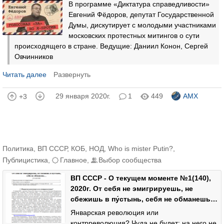
В программе «Диктатура справедливости»
Евгений Фёдоров, депутат Государственной
Думы, дискутирует с молодыми участниками
московских протестных митингов о сути
происходящего в стране. Ведущие: Даниил Конон, Сергей
Овчинников
Читать далее
Развернуть
29 января 2020г.
1
449
AMX
+3
Политика
,
ВП СССР
,
КОБ
,
НОД
,
Who is mister Putin?
,
Публицистика
,
Главное
,
Выбор сообщества
ВП СССР - О текущем моменте №1(140),
2020г. От себя не эмигрируешь, не
сбежишь в пу́стынь, себя не обманешь…
Январская революция или
контрреволюция? Чуда не будет: на него не