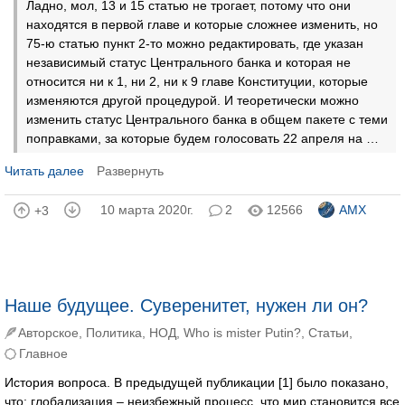
Ладно, мол, 13 и 15 статью не трогает, потому что они
находятся в первой главе и которые сложнее изменить, но
75-ю статью пункт 2-то можно редактировать, где указан
независимый статус Центрального банка и которая не
относится ни к 1, ни 2, ни к 9 главе Конституции, которые
изменяются другой процедурой. И теоретически можно
изменить статус Центрального банка в общем пакете с теми
поправками, за которые будем голосовать 22 апреля на …
Читать далее
Развернуть
10 марта 2020г.
2
12566
AMX
+3
Наше будущее. Суверенитет, нужен ли он?
Авторское
,
Политика
,
НОД
,
Who is mister Putin?
,
Статьи
,
Главное
История вопроса. В предыдущей публикации [1] было показано,
что: глобализация – неизбежный процесс, что мир становится все