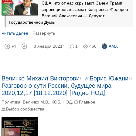
США, что от нас скрывают. Зачем Трамп
спровоцировал захват Конгресса. Федоров
Евгений Алексеевич — Депутат
Государственной Думы
Читать далее
Развернуть
8 января 2021г.
1
460
AMX
+1
Величко Михаил Викторович и Борис Южанин
Разговор о сути России, будущее мира
2020,12,17 [18.12.2020] [Радио НОД]
Политика
,
Величко М.В.
,
КОБ
,
НОД
,
Главное
,
Выбор сообщества