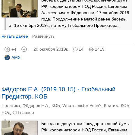
Беседа с депутатом Государственной Думы
РФ, координатором НОД России, Евгением
Алексеевичем Фёдоровым, 17 октября 2019
года. Продолжение начатой ранее беседы,
от 15 октября 2019г., на тему Глобального Предиктора.
Читать далее
Развернуть
20 октября 2019г.
14
1419
+4
AMX
Фёдоров Е.А. (2019.10.15) - Глобальный
Предиктор. КОБ
Политика
,
Фёдоров Е.А.
,
КОБ
,
Who is mister Putin?
,
Критика КОБ
,
НОД
,
Главное
Беседа с депутатом Государственной Думы
РФ, координатором НОД России, Евгением