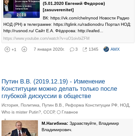
(5.01.2020 Евгений Федоров)
[zasuverenitet]
ВК: https://vk.com/chelnynod Новости Радио
НОД (РН) в телеграмме: https://tglink.ru/radionodru Портал НОД:
http://rusnod.ru/ Сайт Е.А. Фёдорова: http://eafed...
https://www.youtube.com/watch?v=uO1oivbiZFM
7 января 2020г.
3
1345
AMX
+1
Путин В.В. (2019.12.19) - Изменение
Конституции можно делать только после
глубокой дискуссии в обществе
История
,
Политика
,
Путин В.В.
,
Реформа Конституции РФ
,
НОД
,
Who is mister Putin?
,
СССР
,
Главное
М.Нагибина:
Здравствуйте, Владимир
Владимирович.