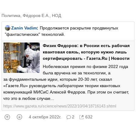
Политика
,
Фёдоров Е.А.
,
НОД
Zanin Vadim
:
Продолжается раскрытие продвинутых
"фантастических" технологий.
Физик Федоров: в России есть рабочая
квантовая связь, которую нужно лишь
сертифицировать - Газета.Ru | Новости
Нобелевская премия по физике 2022 года
была вручена не за технологии, а
за фундаментальные идеи, которым 20-30 лет, сказал
«Газете.Ru» руководитель лаборатории теории квантовых
коммуникаций МИСиС Алексей Федоров. При этом он считает,
что это в любом случае...
https://www.gazeta.ru/science/news/2022/10/04/18716143.shtml
4 октября 2022г.
2
632