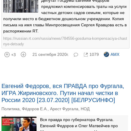
Депутат Госдумы Евгений Фёдоров
предложил компенсировать траты на услуги
частных детских садов семьям, которые не
получили место в бюджетном дошкольном учреждении. Копия
письма на имя главы Минпросвещения Сергея Кравцова есть в
распоряжении RT.
https://russian.rt.com/russia/news/784556-gosduma-kompensaciya-chast
nye-detsady
21 сентября 2020г.
1079
AMX
+3
Евгений Федоров, вся ПРАВДА про Фургала,
ИГРА Жириновского. Путин начал чистки в
России 2020 [23.07.2020] [БЕЛРУСИНФО]
Политика
,
Фёдоров Е.А.
,
Арест Фургала
,
НОД
Вся правда про губернатора Фургала.
Евгений Федоров и Олег Матвейчев про