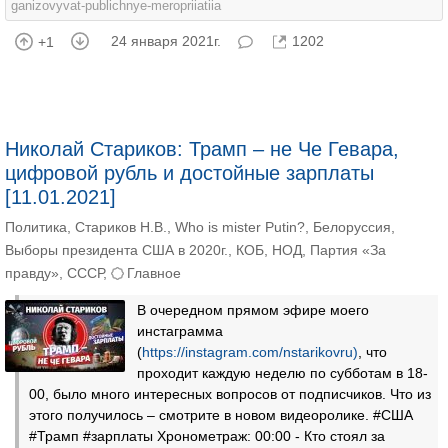
ganizovyvat-publichnye-meropriiatiia
24 января 2021г.
1202
+1
Николай Стариков: Трамп – не Че Гевара,
цифровой рубль и достойные зарплаты
[11.01.2021]
Политика
,
Стариков Н.В.
,
Who is mister Putin?
,
Белоруссия
,
Выборы президента США в 2020г.
,
КОБ
,
НОД
,
Партия «За
правду»
,
СССР
,
Главное
В очередном прямом эфире моего
инстаграмма
(
https://instagram.com/nstarikovru)
, что
проходит каждую неделю по субботам в 18-
00, было много интересных вопросов от подписчиков. Что из
этого получилось – смотрите в новом видеоролике. #США
#Трамп #зарплаты Хронометраж: 00:00 - Кто стоял за