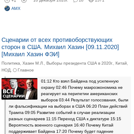
10 декабря 2020г.
18
1371
+1
AMX
Сценарии от всех противоборствующих
сторон в США. Михаил Хазин [09.11.2020]
[Михаил Хазин ФЭИ]
Политика
,
Хазин М.Л.
,
Выборы президента США в 2020г.
,
Китай
,
НОД
,
Главное
01:12 Кто взял Байдена под усиленную
охрану 02:46 Почему макроэкономика не
реагирует на перипетии американских
выборов 03:44 Результат голосования, были
ли фальсификации на выборах в США 06:20 План действий
Трампа 09:05 Развитие событий в случае реализации
разных сценариев 11:15 Переход США к диктатуре 15:15
Вероятность военного сценария 16:40 Почему Китай
поддерживает Байдена 17:20 Почему будет падение