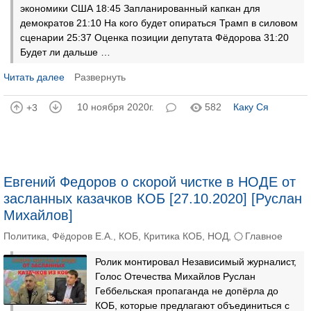
экономики США 18:45 Запланированный капкан для
демократов 21:10 На кого будет опираться Трамп в силовом
сценарии 25:37 Оценка позиции депутата Фёдорова 31:20
Будет ли дальше …
Читать далее
Развернуть
10 ноября 2020г.
582
Каку Ся
+3
Евгений Федоров о скорой чистке в НОДЕ от
засланных казачков КОБ [27.10.2020] [Руслан
Михайлов]
Политика
,
Фёдоров Е.А.
,
КОБ
,
Критика КОБ
,
НОД
,
Главное
Ролик монтировал Независимый журналист,
Голос Отечества Михайлов Руслан
Геббельская пропаганда не допёрла до
КОБ, которые предлагают объединиться с