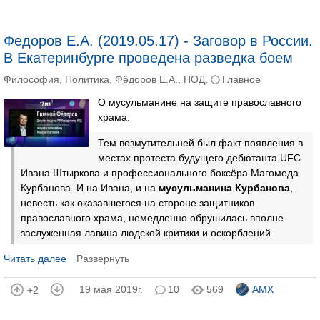
Федоров Е.А. (2019.05.17) - Заговор в России.
В Екатеринбурге проведена разведка боем
Философия
,
Политика
,
Фёдоров Е.А.
,
НОД
,
Главное
О мусульманине на защите православного
храма:
Тем возмутительней был факт появления в
местах протеста будущего дебютанта UFC
Ивана Штыркова и профессионального боксёра Магомеда
Курбанова. И на Ивана, и на
мусульманина Курбанова
,
невесть как оказавшегося на стороне защитников
православного храма, немедленно обрушилась вполне
заслуженная лавина людской критики и оскорблений.
Читать далее
Развернуть
19 мая 2019г.
10
569
AMX
+2