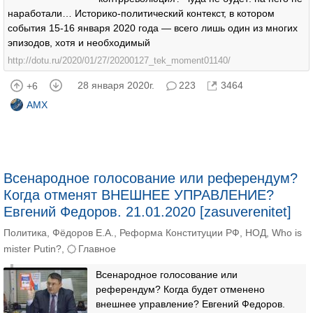
наработали… Историко-политический контекст, в котором
события 15-16 января 2020 года — всего лишь один из многих
эпизодов, хотя и необходимый
http://dotu.ru/2020/01/27/20200127_tek_moment01140/
28 января 2020г.
223
3464
+6
AMX
Всенародное голосование или референдум?
Когда отменят ВНЕШНЕЕ УПРАВЛЕНИЕ?
Евгений Федоров. 21.01.2020 [zasuverenitet]
Политика
,
Фёдоров Е.А.
,
Реформа Конституции РФ
,
НОД
,
Who is
mister Putin?
,
Главное
Всенародное голосование или
референдум? Когда будет отменено
внешнее управление? Евгений Федоров.