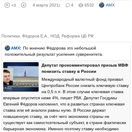
4 марта 2021г.
4
6532
AMX
+3
Политика
,
Фёдоров Е.А.
,
НОД
,
Реформа ЦБ РФ
AMX
:
По мнению Фёдорова это небольшой
положительный результат усиления суверенитета.
Депутат прокомментировал призыв МВФ
понизить ставку в России
Международный валютный фонд призвал
Центробанк России снизить ключевую ставку
на 0,5 п.п. В этом случае ключевая ставка
впервые опустится ниже 4%, пишет РБК. Депутат Госдумы
Евгений Фёдоров напомнил, что в развитых странах ключевая
ставка или её аналоги равны нулю. В России держат
повышенную ставку, за счёт чего экономика страны не
существует как самостоятельный субъект, в стране фактически
барьерная экономика. Именно поэтому ставку необходимо