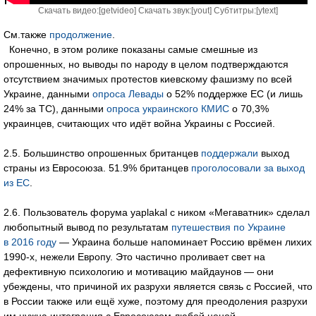
Скачать видео:[
getvideo
] Скачать звук:[
yout
] Субтитры:[
ytext
]
См.также
продолжение
.
Конечно, в этом ролике показаны самые смешные из
опрошенных, но выводы по народу в целом подтверждаются
отсутствием значимых протестов киевскому фашизму по всей
Украине, данными
опроса Левады
о 52% поддержке ЕС (и лишь
24% за ТС), данными
опроса украинского КМИС
о 70,3%
украинцев, считающих что идёт война Украины с Россией.
2.5. Большинство опрошенных британцев
поддержали
выход
страны из Евросоюза. 51.9% британцев
проголосовали за выход
из ЕС
.
2.6. Пользователь форума yaplakal с ником «Мегаватник» сделал
любопытный вывод по результатам
путешествия по Украине
в 2016 году
— Украина больше напоминает Россию врёмен лихих
1990-х, нежели Европу. Это частично проливает свет на
дефективную психологию и мотивацию майдаунов — они
убеждены, что причиной их разрухи является связь с Россией, что
в России также или ещё хуже, поэтому для преодоления разрухи