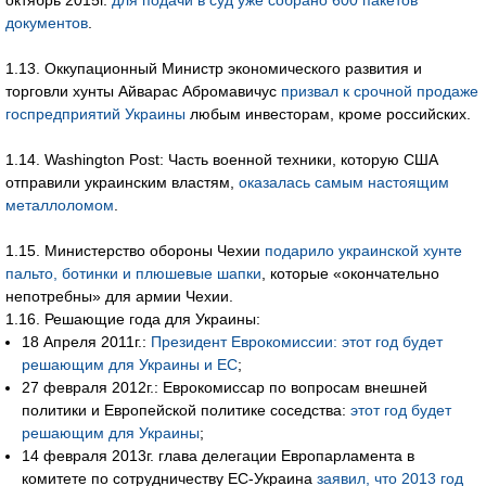
октябрь 2015г.
для подачи в суд уже собрано 600 пакетов
документов
.
1.13. Оккупационный Министр экономического развития и
торговли хунты Айварас Абромавичус
призвал к срочной продаже
госпредприятий Украины
любым инвесторам, кроме российских.
1.14. Washington Post: Часть военной техники, которую США
отправили украинским властям,
оказалась самым настоящим
металлоломом
.
1.15. Министерство обороны Чехии
подарило украинской хунте
пальто, ботинки и плюшевые шапки
, которые «окончательно
непотребны» для армии Чехии.
1.16. Решающие года для Украины:
18 Апреля 2011г.:
Президент Еврокомиссии: этот год будет
решающим для Украины и ЕС
;
27 февраля 2012г.: Еврокомиссар по вопросам внешней
политики и Европейской политике соседства:
этот год будет
решающим для Украины
;
14 февраля 2013г. глава делегации Европарламента в
комитете по сотрудничеству ЕС-Украина
заявил, что 2013 год