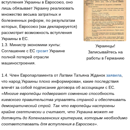
вступления Украины в Евросоюз, оно
лишь обязывает Украину реализовать
множество весьма затратных и
болезненных реформ, по результатам
которых, Евросоюз (как декларируется)
рассмотрит возможность вступления
Украины в ЕС.
1.3. Министр экономики хунты:
Украинцы!
Соглашение с ЕС
грозит
Украине
Записывайтесь на
полной потерей отрасли
работы в Германию
машиностроения.
1.4. Член Европарламента от Латвии Татьяна Жданок
заявила
,
что народ Украины плохо информирован, какие последствия
влечёт за собой подписание договора об ассоциации с ЕС.
«Многие европейцы подвергают сомнению способность
киевского правительства управлять страной и обеспечивать
демократический строй. Так что европейцы настроены
крайне скептически и считают, что Украина может не
дотянуть до Копенгагенских критериев, которым необходимо
соответствовать для вступления в Евросоюз»
.