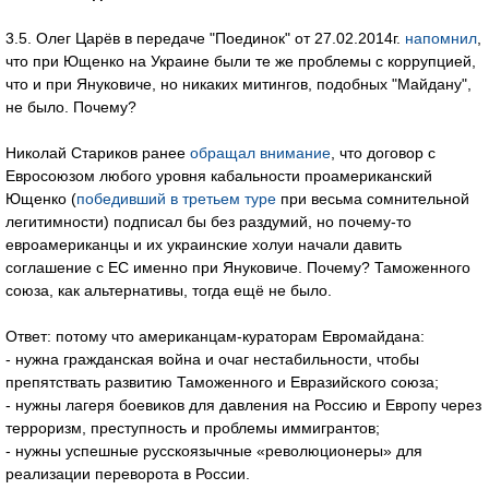
3.5. Олег Царёв в передаче "Поединок" от 27.02.2014г.
напомнил
,
что при Ющенко на Украине были те же проблемы с коррупцией,
что и при Януковиче, но никаких митингов, подобных "Майдану",
не было. Почему?
Николай Стариков ранее
обращал внимание
, что договор с
Евросоюзом любого уровня кабальности проамериканский
Ющенко (
победивший в третьем туре
при весьма сомнительной
легитимности) подписал бы без раздумий, но почему-то
евроамериканцы и их украинские холуи начали давить
соглашение с ЕС именно при Януковиче. Почему? Таможенного
союза, как альтернативы, тогда ещё не было.
Ответ: потому что американцам-кураторам Евромайдана:
- нужна гражданская война и очаг нестабильности, чтобы
препятствать развитию Таможенного и Евразийского союза;
- нужны лагеря боевиков для давления на Россию и Европу через
терроризм, преступность и проблемы иммигрантов;
- нужны успешные русскоязычные «революционеры» для
реализации переворота в России.