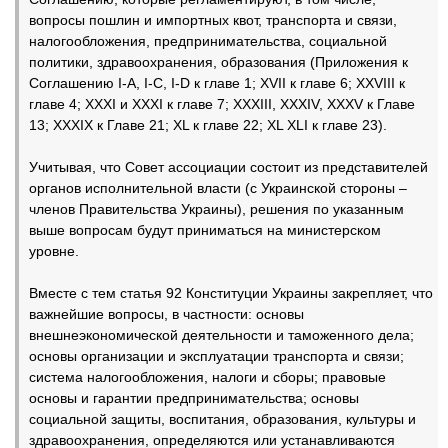
вопросы пошлин и импортных квот, транспорта и связи,
налогообложения, предпринимательства, социальной
политики, здравоохранения, образования (Приложения к
Соглашению I-А, I-С, I-D к главе 1; ХVII к главе 6; XXVIII к
главе 4; ХХХI и ХХХI к главе 7; ХХХIII, ХХХIV, ХХХV к Главе
13; ХХХIХ к Главе 21; XL к главе 22; XL XLI к главе 23).
Учитывая, что Совет ассоциации состоит из представителей
органов исполнительной власти (с Украинской стороны –
членов Правительства Украины), решения по указанным
выше вопросам будут приниматься на министерском
уровне.
Вместе с тем статья 92 Конституции Украины закрепляет, что
важнейшие вопросы, в частности: основы
внешнеэкономической деятельности и таможенного дела;
основы организации и эксплуатации транспорта и связи;
система налогообложения, налоги и сборы; правовые
основы и гарантии предпринимательства; основы
социальной защиты, воспитания, образования, культуры и
здравоохранения, определяются или устанавливаются