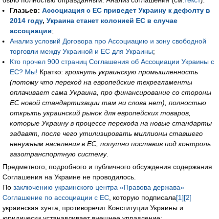
было полностью оправданным. Анализ соглашения (см.
текст
):
Глазьев:
Ассоциация с ЕС приведет Украину к дефолту в
2014 году
,
Украина станет колонией ЕС в случае
ассоциации
;
Анализ условий Договора про Ассоциацию и зону свободной
торговли между Украиной и ЕС для Украины
;
Кто прочел 900 страниц Соглашения об Ассоциации Украины с
ЕС? Мы!
Кратко:
грохнуть украинскую промышленность
(потому что переход на европейские техрегламенты
оплачивает сама Украина, про финансирование со стороны
ЕС новой стандартизации там ни слова нет), полностью
открыть украинский рынок для европейских товаров,
которые Украину в процессе перехода на новые стандарты
задавят, после чего утилизировать миллионы ставшего
ненужным населения в ЕС, попутно поставив под контроль
газотранспортную систему
.
Предметного, подробного и публичного обсуждения содержания
Соглашения на Украине не проводилось.
По
заключению украинского центра «Правова держава»
Соглашение по ассоциации с ЕС
, которую подписала
[1]
[2]
украинская хунта, противоречит Конституции Украины и
юридически устанавливает внешнее управление: