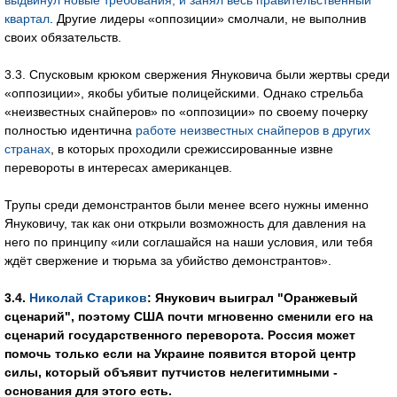
выдвинул новые требования, и занял весь правительственный
квартал
. Другие лидеры «оппозиции» смолчали, не выполнив
своих обязательств.
3.3. Спусковым крюком свержения Януковича были жертвы среди
«оппозиции», якобы убитые полицейскими. Однако стрельба
«неизвестных снайперов» по «оппозиции» по своему почерку
полностью идентична
работе неизвестных снайперов в других
странах
, в которых проходили срежиссированные извне
перевороты в интересах американцев.
Трупы среди демонстрантов были менее всего нужны именно
Януковичу, так как они открыли возможность для давления на
него по принципу «или соглашайся на наши условия, или тебя
ждёт свержение и тюрьма за убийство демонстрантов».
3.4.
Николай Стариков
: Янукович выиграл "Оранжевый
сценарий", поэтому США почти мгновенно сменили его на
сценарий государственного переворота. Россия может
помочь только если на Украине появится второй центр
силы, который объявит путчистов нелегитимными -
основания для этого есть.