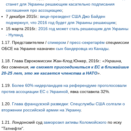
станет для Украины решающим касательно подписания
соглашения про ассоциацию
;
7 декабря 2015г.:
вице-президент США Джо Байден
подчеркнул, что 2016 год будет для Украины решающим
;
15 марта 2016г.:
2016 год может стать решающим для Украины
- Нуланд
.
1.17. Представителем /
спикером
/
пресс-секретарём
спецмиссии
ОБСЕ на Украине назначен
сын бандеровца из Канады
.
1.18. Глава Еврокомиссии Жан-Клод Юнкер, 2016г.:
«Украина,
без сомнения,
не сможет присоединиться к ЕС в ближайшие
20-25 лет, это же касается членства в НАТО
»
.
1.19.
Более 60% нидерландцев на референдуме проголосовали
против ассоциации ЕС с Украиной
, явка составила 32%.
1.20.
Глава французской разведки: Спецслужбы США солгали о
вторжении российской армии на Украину
.
1.21. Лондонский суд
заморозил активы Коломойского
по иску
"Татнефти".