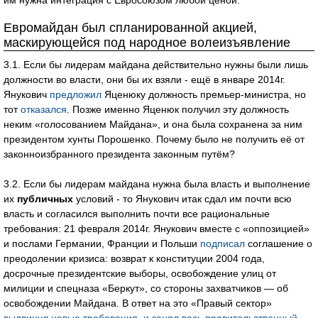
им нужна интеграция с Евросоюзом любой ценой.
Евромайдан был спланированной акцией,
маскирующейся под народное волеизъявление
3.1. Если бы лидерам майдана действительно нужны были лишь
должности во власти, они бы их взяли - ещё в январе 2014г.
Янукович
предложил
Яценюку должность премьер-министра, но
тот
отказался
. Позже именно Яценюк получил эту должность
неким «голосованием Майдана», и она была сохранена за ним
президентом хунты Порошенко. Почему было не получить её от
законноизбранного президента законным путём?
3.2. Если бы лидерам майдана нужна была власть и выполнение
их
публичных
условий - то Янукович итак сдал им почти всю
власть и согласился выполнить почти все рациональные
требования: 21 февраля 2014г. Янукович вместе с «оппозицией»
и послами Германии, Франции и Польши
подписал
соглашение о
преодолении кризиса: возврат к конституции 2004 года,
досрочные президентские выборы, освобождение улиц от
милиции и спецназа «Беркут», со стороны захватчиков — об
освобождении Майдана. В ответ на это «Правый сектор»