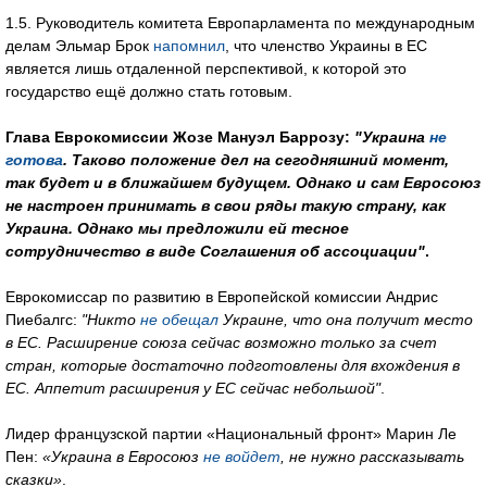
1.5. Руководитель комитета Европарламента по международным
делам Эльмар Брок
напомнил
, что членство Украины в ЕС
является лишь отдаленной перспективой, к которой это
государство ещё должно стать готовым.
Глава Еврокомиссии Жозе Мануэл Баррозу:
"Украина
не
готова
. Таково положение дел на сегодняшний момент,
так будет и в ближайшем будущем. Однако и сам Евросоюз
не настроен принимать в свои ряды такую страну, как
Украина. Однако мы предложили ей тесное
сотрудничество в виде Соглашения об ассоциации"
.
Еврокомиссар по развитию в Европейской комиссии Андрис
Пиебалгс:
"Никто
не обещал
Украине, что она получит место
в ЕС. Расширение союза сейчас возможно только за счет
стран, которые достаточно подготовлены для вхождения в
ЕС. Аппетит расширения у ЕС сейчас небольшой"
.
Лидер французской партии «Национальный фронт» Марин Ле
Пен:
«Украина в Евросоюз
не войдет
, не нужно рассказывать
сказки»
.