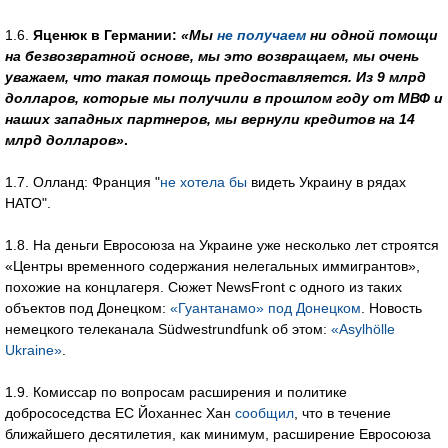
1.6.
Яценюк в Германии:
«Мы
не получаем
ни одной помощи
на безвозвратной основе, мы это возвращаем, мы очень
уважаем, что такая помощь предоставляется. Из 9 млрд
долларов, которые мы получили в прошлом году от МВФ и
наших западных партнеров, мы вернули кредитов на 14
млрд долларов»
.
1.7. Олланд: Франция "
не хотела бы
видеть Украину в рядах
НАТО".
1.8. На деньги Евросоюза на Украине уже несколько лет строятся
«Центры временного содержания нелегальных иммигрантов»,
похожие на концлагеря. Сюжет NewsFront с одного из таких
объектов под Донецком:
«Гуантанамо» под Донецком
. Новость
немецкого телеканала Südwestrundfunk об этом:
«Asylhölle
Ukraine»
.
1.9. Комиссар по вопросам расширения и политике
добрососедства ЕС Йоханнес Хан
сообщил
, что в течение
ближайшего десятилетия, как минимум, расширение Евросоюза