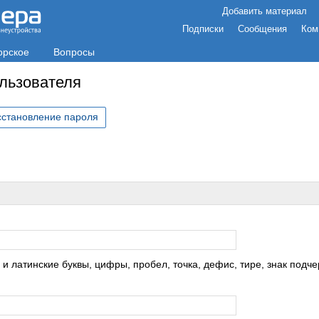
Добавить материал
Подписки
Сообщения
Ком
орское
Вопросы
ользователя
сстановление пароля
с
 латинские буквы, цифры, пробел, точка, дефис, тире, знак подче