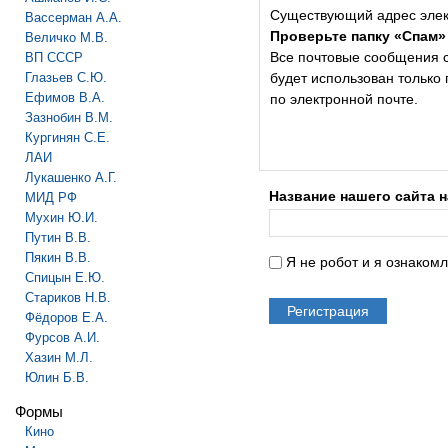
Существующий адрес элек
Вассерман А.А.
Проверьте папку «Спам»
Величко М.В.
Все почтовые сообщения с 
ВП СССР
Глазьев С.Ю.
будет использован только
Ефимов В.А.
по электронной почте.
Зазнобин В.М.
Кургинян С.Е.
ЛАИ
Лукашенко А.Г.
Название нашего сайта 
МИД РФ
Мухин Ю.И.
Путин В.В.
Пякин В.В.
Я не робот и я ознаком
Спицын Е.Ю.
Стариков Н.В.
Фёдоров Е.А.
Фурсов А.И.
Хазин М.Л.
Юлин Б.В.
Формы
Кино