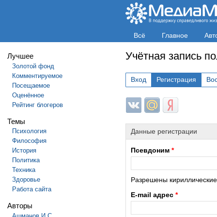
Всё
Главное
Авт
Учётная запись п
Лучшее
Золотой фонд
Комментируемое
Вход
Регистрация
Во
Посещаемое
Оценённое
Login with ВКонтакте
Login with Mail.ru
Login with Яндек
Рейтинг блогеров
Темы
Психология
Данные регистрации
Философия
Псевдоним
*
История
Политика
Техника
Здоровье
Разрешены кириллические и
Работа сайта
E-mail адрес
*
Авторы
Ашманов И.С.