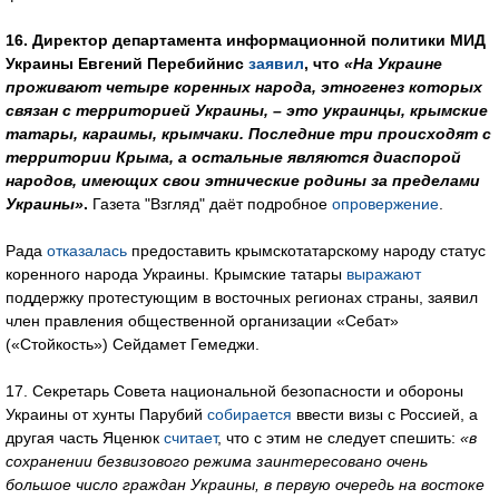
16. Директор департамента информационной политики МИД
Украины Евгений Перебийнис
заявил
, что
«На Украине
проживают четыре коренных народа, этногенез которых
связан с территорией Украины, – это украинцы, крымские
татары, караимы, крымчаки. Последние три происходят с
территории Крыма, а остальные являются диаспорой
народов, имеющих свои этнические родины за пределами
Украины»
.
Газета "Взгляд" даёт подробное
опровержение
.
Рада
отказалась
предоставить крымскотатарскому народу статус
коренного народа Украины. Крымские татары
выражают
поддержку протестующим в восточных регионах страны, заявил
член правления общественной организации «Себат»
(«Стойкость») Сейдамет Гемеджи.
17. Секретарь Совета национальной безопасности и обороны
Украины от хунты Парубий
собирается
ввести визы с Россией, а
другая часть Яценюк
считает
, что с этим не следует спешить:
«в
сохранении безвизового режима заинтересовано очень
большое число граждан Украины, в первую очередь на востоке