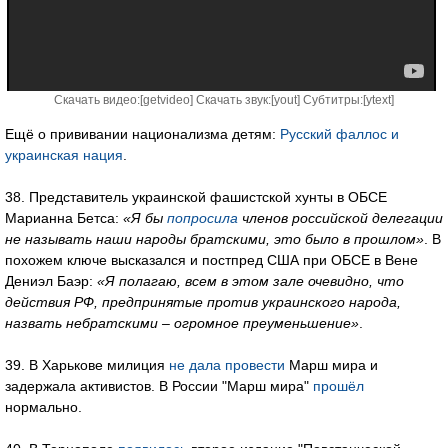
Скачать видео:[
getvideo
] Скачать звук:[
yout
] Субтитры:[
ytext
]
Ещё о прививании национализма детям:
Русский фаллос и
украинская нация
.
38. Представитель украинской фашистской хунты в ОБСЕ
Марианна Бетса:
«Я бы
попросила
членов российской делегации
не называть наши народы братскими, это было в прошлом»
. В
похожем ключе высказался и постпред США при ОБСЕ в Вене
Дениэл Баэр:
«Я полагаю, всем в этом зале очевидно, что
действия РФ, предпринятые против украинского народа,
назвать небратскими – огромное преуменьшение»
.
39. В Харькове милиция
не дала провести
Марш мира и
задержала активистов. В России "Марш мира"
прошёл
нормально.