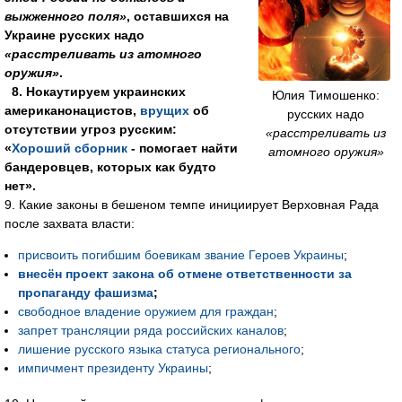
выжженного поля»
, оставшихся на
Украине русских надо
«расстреливать из атомного
оружия»
.
8. Нокаутируем украинских
Юлия Тимошенко:
американонацистов,
врущих
об
русских надо
отсутствии угроз русским:
«расстреливать из
«
Хороший сборник
- помогает найти
атомного оружия»
бандеровцев, которых как будто
нет».
9. Какие законы в бешеном темпе инициирует Верховная Рада
после захвата власти:
присвоить погибшим боевикам звание Героев Украины
;
внесён проект закона об отмене ответственности за
пропаганду фашизма
;
свободное владение оружием для граждан
;
запрет трансляции ряда российских каналов
;
лишение русского языка статуса регионального
;
импичмент президенту Украины
;