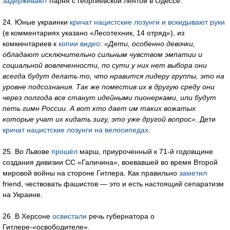
задерживают
парня с георгиевской лентой в Одессе.
24. Юные украинки
кричат нацистские лозунги и вскидывают руки
(в комментариях указано «Лесотехник, 14 отряд»), из
комментариев к
копии видео
:
«Дети, особенно девочки,
обладают исключительно сильным чувством эмпатии и
социальной вовлеченности, по сути у них нет выбора они
всегда будут делать то, что нравится лидеру группы, это на
уровне подсознания. Так же поместив их в другую среду они
через полгода все станут идейными пионерками, или будут
петь гимн России. А вот кто дает им таких вожатых
которые учат их кидать зигу, это уже другой вопрос»
. Дети
кричат нацистские лозунги на велосипедах
.
25. Во Львове
прошёл
марш, приуроченный к 71-й годовщине
создания дивизии СС «Галичина», воевавшей во время Второй
мировой войны на стороне Гитлера. Как правильно
заметил
friend, чествовать фашистов — это и есть настоящий сепаратизм
на Украине.
26. В Херсоне
освистали
речь губернатора о
Гитлере-«освободителе».