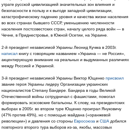
утрате русской цивилизацией значительных зон влияния и
безопасности в пользу и к выгоде западной цивилизации,
катастрофическому падению уровня и качества жизни населения
во всех странах бывшего СССР, уменьшению численности
населения постсовестских стран, началу целого ряда войн — в
Чечне, в Приднестровье, в Южной Осетии, на Украине.
2-й президент независимой Украины Леонид Кучма в 2003г.
написал
книгу с говорящим названием «Украина — не Россия»,
акцентирующую внимание на реальных и выдуманных различиях
между Россией и Украиной.
3-й президент независимой Украины Виктор Ющенко
присвоил
звание героя Украины лидеру Организации украинских
националистов Степану Бандере. Бандера в годы Великой
Отечественной войны сотрудничал с фашистами, помогал
формировать эсэсовские батальоны. К слову, на президентских
выборах в 2005г. во втором туре Ющенко проиграл Януковичу
(47% против 49%), но с помощью майдана («оранжевой
революции») и давления со стороны
Евросоюза
и
США
добился
повторного второго тура выборов из-за, якобы, массовых