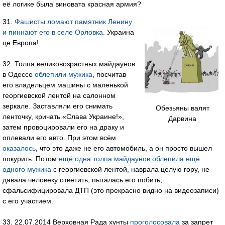
её логике была виновата красная армия?
31.
Фашисты ломают памятник Ленину
и пиннают его в селе Орловка
. Украина
це Европа!
32. Толпа великовозрастных майдаунов
в Одессе
облепили мужика
, посчитав
его владельцем машины с маленькой
георгиевской лентой на салонном
зеркале. Заставляли его снимать
Обезьяны валят
ленточку, кричать «Слава Украине!»,
Дарвина
затем провоцировали его на драку и
оплевали его авто. При этом всём
оказалось
, что это даже не его автомобиль, а он просто вышел
покурить. Потом
ещё одна толпа майдаунов облепила ещё
одного мужика
с георгиевской лентой, наврала целую гору, не
давала человеку ответить, пыталась его побить,
сфальсифицировала ДТП (это прекрасно видно на видеозаписи)
с его участием.
33. 22.07.2014 Верховная Рада хунты
проголосовала
за запрет