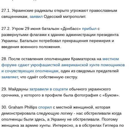
27.1. Украинские радикалы открыто угрожают православным
священникам,
заявил
Одесский митрополит.
27.2. Утром 29 июня батальон «Донбасс»
прибыл
с
развернутыми флагами к зданию администрации президента
Украины. Батальон потребовал прекращения перемирия и
введения военного положения.
28. После оставления ополченцами Краматорска на
местном
форуме
сдают укрофашисткой американской хунте помощников
и сочувствующих ополченцам
, один из свидомых предателей
заявляет
, что сдаёт собственную сестру.
29. Майдауны
затравили в соцсети
обычного украинского
срочника, у которого в профиле была фотография с «Буком».
30. Graham Phillips
спорил
с местной женщиной, которая
демонстрировала следующую логику - нас обстреливали когда
ополченцы были здесь, а Украину не обстреливали. Поэтому
женщина за армию хунты. Интересно, а в обстрелах Гитлера по