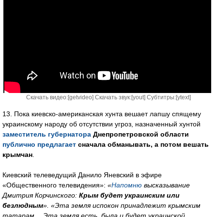
Скачать видео:[
getvideo
] Скачать звук:[
yout
] Субтитры:[
ytext
]
13. Пока киевско-американская хунта вешает лапшу спящему
украинскому народу об отсутствии угроз, назначенный хунтой
заместитель губернатора
Днепропетровской области
публично предлагает
сначала обманывать, а потом вешать
крымчан
.
Киевский телеведущий Данило Яневский в эфире
«Общественного телевидения»:
«
Напомню
высказывание
Дмитрия Корчинского:
Крым будет украинским или
безлюдным
». «Эта земля испокон принадлежит крымским
татарам… Эта земля есть, была и будет украинской