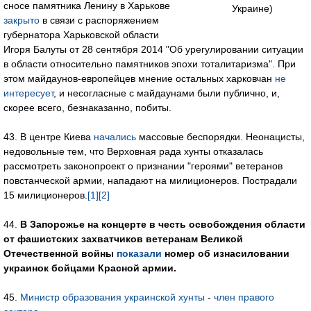
сносе памятника Ленину в Харькове
Украине)
закрыто
в связи с распоряжением
губернатора Харьковской области
Игоря Балуты от 28 сентября 2014 "Об урегулировании ситуации
в области относительно памятников эпохи тоталитаризма". При
этом майдаунов-европейцев мнение остальных харковчан
не
интересует
, и несогласные с майдаунами были публично, и,
скорее всего, безнаказанно, побиты.
43. В центре Киева
начались
массовые беспорядки. Неонацисты,
недовольные тем, что Верховная рада хунты отказалась
рассмотреть законопроект о признании "героями" ветеранов
повстанческой армии, нападают на милиционеров. Пострадали
15 милиционеров.
[1]
[2]
44.
В Запорожье на концерте в честь освобождения области
от фашистских захватчиков ветеранам Великой
Отечественной войны
показали
номер об изнасиловании
украинок бойцами Красной армии.
45.
Министр образования украинской хунты
-
член правого