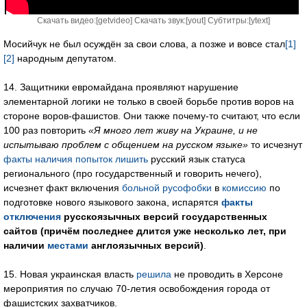
Скачать видео:[
getvideo
] Скачать звук:[
yout
] Субтитры:[
ytext
]
Мосийчук не был осуждён за свои слова, а позже и вовсе стал
[1]
[2]
народным депутатом.
14. Защитники евромайдана проявляют нарушение
элементарной логики не только в своей борьбе против воров на
стороне воров-фашистов. Они также почему-то считают, что если
100 раз повторить
«Я много лет живу на Украине, и не
испытываю проблем с общением на русском языке»
то исчезнут
факты наличия попыток лишить
русский язык статуса
регионального (про государственный и говорить нечего),
исчезнет факт включения
больной русофобки
в
комиссию
по
подготовке нового языкового закона, испарятся
факты
отключения
русскоязычных версий государственных
сайтов (причём последнее длится уже несколько лет, при
наличии
местами
англоязычных версий)
.
15. Новая украинская власть
решила
не проводить в Херсоне
мероприятия по случаю 70-летия освобождения города от
фашистских захватчиков.