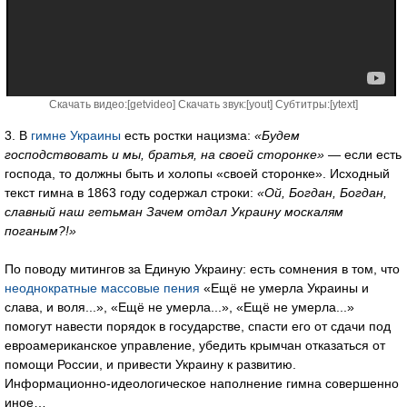
Скачать видео:[
getvideo
] Скачать звук:[
yout
] Субтитры:[
ytext
]
3. В
гимне Украины
есть ростки нацизма:
«Будем
господствовать и мы, братья, на своей сторонке»
— если есть
господа, то должны быть и холопы «своей сторонке». Исходный
текст гимна в 1863 году содержал строки:
«Ой, Богдан, Богдан,
славный наш гетьман Зачем отдал Украину москалям
поганым?!»
По поводу митингов за Единую Украину: есть сомнения в том, что
неоднократные массовые пения
«Ещё не умерла Украины и
слава, и воля...», «Ещё не умерла...», «Ещё не умерла...»
помогут навести порядок в государстве, спасти его от сдачи под
евроамериканское управление, убедить крымчан отказаться от
помощи России, и привести Украину к развитию.
Информационно-идеологическое наполнение гимна совершенно
иное…