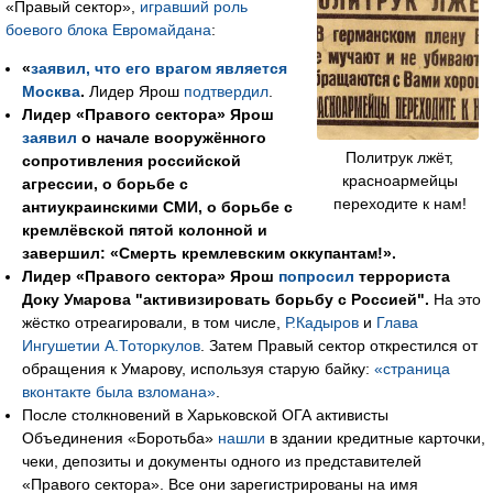
«Правый сектор»,
игравший роль
боевого блока Евромайдана
:
«
заявил, что его врагом является
Москва
.
Лидер Ярош
подтвердил
.
Лидер «Правого сектора» Ярош
заявил
о начале вооружённого
Политрук лжёт,
сопротивления российской
красноармейцы
агрессии, о борьбе с
переходите к нам!
антиукраинскими СМИ, о борьбе с
кремлёвской пятой колонной и
завершил: «Смерть кремлевским оккупантам!».
Лидер «Правого сектора» Ярош
попросил
террориста
Доку Умарова "активизировать борьбу с Россией".
На это
жёстко отреагировали, в том числе,
Р.Кадыров
и
Глава
Ингушетии А.Тоторкулов
. Затем Правый сектор открестился от
обращения к Умарову, используя старую байку:
«страница
вконтакте была взломана»
.
После столкновений в Харьковской ОГА активисты
Объединения «Боротьба»
нашли
в здании кредитные карточки,
чеки, депозиты и документы одного из представителей
«Правого сектора». Все они зарегистрированы на имя