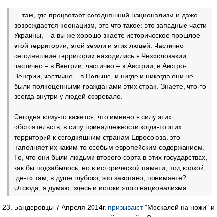
...там, где процветает сегодняшний национализм и даже
возрождается неонацизм, это что такое: это западные части
Украины, – а вы же хорошо знаете историческое прошлое
этой территории, этой земли и этих людей. Частично
сегодняшние территории находились в Чехословакии,
частично – в Венгрии, частично – в Австрии, в Австро-
Венгрии, частично – в Польше, и нигде и никогда они не
были полноценными гражданами этих стран. Знаете, что-то
всегда внутри у людей созревало.
Сегодня кому-то кажется, что именно в силу этих
обстоятельств, в силу принадлежности когда-то этих
территорий к сегодняшним странам Евросоюза, это
наполняет их каким-то особым европейским содержанием.
То, что они были людьми второго сорта в этих государствах,
как бы подзабылось, но в исторической памяти, под коркой,
где-то там, в душе глубоко, это закопано, понимаете?
Отсюда, я думаю, здесь и истоки этого национализма.
23. Бандеровцы 7 Апреля 2014г.
призывают
"Москалей на ножи" и