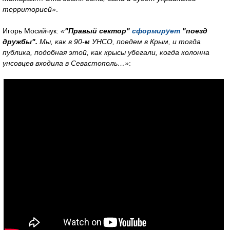
территорией»
.
Игорь Мосийчук:
«
"Правый сектор"
сформирует
"поезд
дружбы".
Мы, как в 90-м УНСО, поедем в Крым, и тогда
публика, подобная этой, как крысы убегали, когда колонна
унсовцев входила в Севастополь…»
: