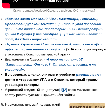
Скачать видео:[
getvideo
] Скачать звук:[
yout
] Субтитры:[
ytext
]
«
Как нас звали москали? "Вы - мазепинцы, - кричали,-
Предатели русской земли!"
[...] С трона упал последний
царь... Что принес нам "пролетарий"? "Вы - петлюровцы!"-
кричал
И сухаря у нас отобрал
. [...] У нас жизнь - великий
пост,
Каждый - националист
»
.
«Я, воин Украинской Повстанческой Армии, взяв в руки
оружие, торжественно клянусь...»
(УПА во вторую мировую
участовала в боях против красной армии).
Два мальчика в Одессе:
«-А чего ты с палкой?
-Защищаться... -От кого? -От них, от русских, я же
украинец!»
.
В львовских школах учителя и учебники
рассказывают
детям о «героизме» УПА и о Сталине, который травил
украинцев голодом.
Украинский свидомый нацист учит
[1]
[2]
свою малолетнюю
сестру резать русских и кричать «Зиг хайль».
5. Националистический, фашистский