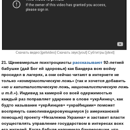
Скачать видео:[
getvideo
] Скачать звук:[
yout
] Субтитры:[
ytext
]
21. Щеневмерлые психтроцкисты
рассказывают
92-летней
бабушке (дай Бог ей здоровья) как Бандера всю войну
просидел в лагерях, а они сейчас читают в интернете не
только
«коммунистическую ложь»
(так и хочется добавить
«но и капиталистическую ложь, националистическую ложь
и т.д.»
). Индивид за камерой со всей одержимостью
каждый раз поправляет ударение в слове «укрАинец», как
будто называние «укрАинцев» «украИнцами» поможет
воспрянуть самоликвидировующемуся (с американской
помощью) проекту «Незалежна Украина» и заставит власти
осуществлять управление государством в интересах всех
его жителей. Когда бабуля напомнила бандеровцам, что