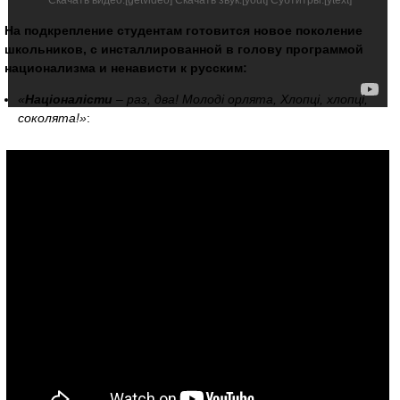
Скачать видео:[
getvideo
] Скачать звук:[
yout
] Субтитры:[
ytext
]
На подкрепление студентам готовится новое поколение
школьников, с инсталлированной в голову программой
национализма и ненависти к русским:
«
Hаціоналісти
– раз, два! Молоді орлята, Хлопці, хлопці,
соколята!»
: