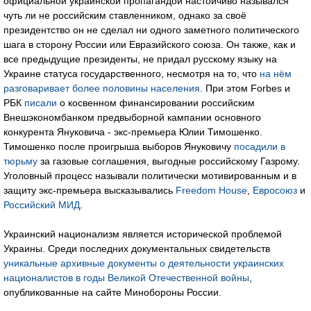
официальной украинской пропагандой настойчиво назывался
чуть ли не российским ставленником, однако за своё
президентство он не сделал ни одного заметного политического
шага в сторону России или Евразийского союза. Он также, как и
все предыдущие президенты, не придал русскому языку на
Украине статуса государственного, несмотря на то, что
на нём
разговаривает более половины населения
. При этом Forbes и
РБК
писали
о косвенном финансировании российским
Внешэкономбанком предвыборной кампании основного
конкурента Януковича - экс-премьера Юлии Тимошенко.
Тимошенко после проигрыша выборов Януковичу
посадили в
тюрьму
за газовые соглашения, выгодные российскому Газрому.
Уголовный процесс называли политически мотивированным и в
защиту экс-премьера высказывались
Freedom House
,
Евросоюз
и
Российский МИД
.
Украинский национализм является исторической проблемой
Украины. Среди последних документальных свидетельств
уникальные архивные документы о деятельности украинских
националистов в годы Великой Отечественной войны
,
опубликованные на сайте Минобороны России.