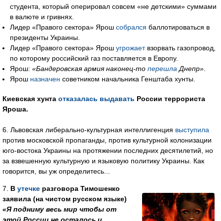
студента, который оперировал совсем «не детскими» суммами
в валюте и гривнях.
Лидер «Правого сектора» Ярош
собрался
баллотироваться в
президенты Украины.
Лидер «Правого сектора» Ярош
угрожает
взорвать газопровод,
по которому российский газ поставляется в Европу.
Ярош:
«Бандеровская армия наконец-то
перешла
Днепр»
.
Ярош
назначен
советником начальника Генштаба хунты.
Киевская хунта
отказалась выдавать
России террориста
Яроша.
6. Львовская либерально-культурная интеллигенция
выступила
против московской пропаганды, против культурной колонизации
юго-востока Украины на протяжении последних десятилетий, но
за взвешенную культурную и языковую политику Украины. Как
говорится, вы уж определитесь...
7.
В
утечке
разговора Тимошенко
заявила (на чистом русском языке)
«Я подниму весь мир чтобы от
этой России не осталось и