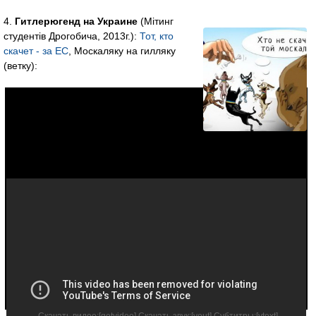
4.
Гитлерюгенд на Украине
(Мітинг
студентів Дрогобича, 2013г.):
Тот, кто
скачет - за ЕС
, Москаляку на гилляку
(ветку):
Хто не скаче, той
москаль!