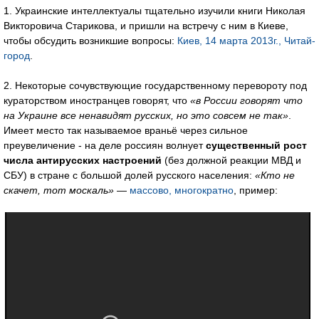
1. Украинские интеллектуалы тщательно изучили книги Николая
Викторовича Старикова, и пришли на встречу с ним в Киеве,
чтобы обсудить возникшие вопросы:
Киев, 14 марта 2013г., Читай-
город
.
2. Некоторые сочувствующие государственному перевороту под
кураторством иностранцев говорят, что
«в России говорят что
на Украине все ненавидят русских, но это совсем не так»
.
Имеет место так называемое враньё через сильное
преувеличение - на деле россиян волнует
существенный рост
числа антирусских настроений
(без должной реакции МВД и
СБУ) в стране с большой долей русского населения:
«Кто не
скачет, тот москаль»
—
массово, многократно
, пример: