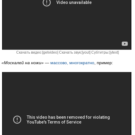
Скачать видео:[
getvideo
] Скачать звук:[
yout
] Субтитры:[
ytext
]
«Москалей на ножи»
—
массово, многократно
, пример: