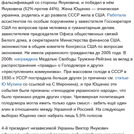
фальсификаций со стороны Януковича, и победил в нём
Януковича (52% против 44%). Жена Ющенко — этническая
украинка, родилась и до развала СССР жила в США.
Работала
ассистентом по особым поручениям у заместителя Госсекретаря
США по вопросам прав человека и гуманитарным делам,
заместителем председателя Офиса общественных связей
Белого дома, в секретариате Министерства финансов США,
экономистом в общем комитете Конгресса США по вопросам
экономики. Не имела украинского гражданства до 2005 года. В
2008г.
награждена
Медалью Свободы Трумэна-Рейгана за вклад в
распространение «правды» о Голодоморе и других
«преступлениях коммунизма». При массовом голоде в СССР в
1930-х УССР пострадала больше других (о причинах см.
статью
Ю.Мухина
со ссылкой на С.Миронина), и при Ющенко эти
события были признаны «геноцидом украинского народа», что
было признано рядом других стран. Чрезмерная политизация
голодомора могла иметь только один смысл - забить ещё один
клин в отношениях между Украиной и Россией. На следующих
выборах Ющенко смог набрать лишь 5,5% голосов.
4-й президент независимой Украины Виктор Янукович