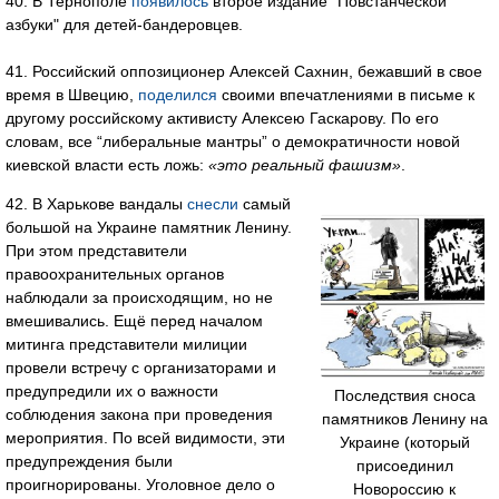
40. В Тернополе
появилось
второе издание "Повстанческой
азбуки" для детей-бандеровцев.
41. Российский оппозиционер Алексей Сахнин, бежавший в свое
время в Швецию,
поделился
своими впечатлениями в письме к
другому российскому активисту Алексею Гаскарову. По его
словам, все “либеральные мантры” о демократичности новой
киевской власти есть ложь:
«это реальный фашизм»
.
42. В Харькове вандалы
снесли
самый
большой на Украине памятник Ленину.
При этом представители
правоохранительных органов
наблюдали за происходящим, но не
вмешивались. Ещё перед началом
митинга представители милиции
провели встречу с организаторами и
предупредили их о важности
Последствия сноса
соблюдения закона при проведения
памятников Ленину на
мероприятия. По всей видимости, эти
Украине (который
предупреждения были
присоединил
проигнорированы. Уголовное дело о
Новороссию к