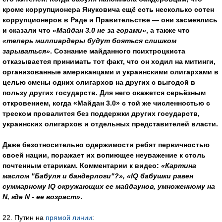
кроме коррупционера Януковича ещё есть несколько сотен
коррупционеров в Раде и Правительстве — они засмеялись
и сказали что
«Майдан 3.0 не за горами»
, а также что
«теперь миллиардеры будут бояться слишком
зарываться»
. Сознание майданного психтроцкиста
отказывается принимать тот факт, что он ходил на митинги,
организованные американцами и украинскими олигархами в
целью смены одних олигархов на других с выгодой в
пользу других государств. Для него окажется серьёзным
откровением, когда «Майдан 3.0» с той же численностью с
треском провалится без поддержки других государств,
украинских олигархов и отдельных представителей власти.
Даже безотносительно одержимости ребят первичностью
своей нации, поражает их вопиющее неуважение к столь
почтенным старикам. Комментарии к видео:
«Картина
маслом "Бабуля и бандерлоги"?», «IQ бабушки равен
суммарному IQ окружающих ее майдаунов, умноженному на
N, где N - ее возраст»
.
22. Путин на
прямой линии
: