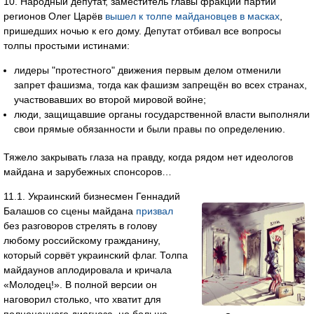
10. Народный депутат, заместитель главы фракции партии
регионов Олег Царёв
вышел к толпе майдановцев в масках
,
пришедших ночью к его дому. Депутат отбивал все вопросы
толпы простыми истинами:
лидеры "протестного" движения первым делом отменили
запрет фашизма, тогда как фашизм запрещён во всех странах,
участвовавших во второй мировой войне;
люди, защищавшие органы государственной власти выполняли
свои прямые обязанности и были правы по определению.
Тяжело закрывать глаза на правду, когда рядом нет идеологов
майдана и зарубежных спонсоров…
11.1. Украинский бизнесмен Геннадий
Балашов со сцены майдана
призвал
без разговоров стрелять в голову
любому российскому гражданину,
который сорвёт украинский флаг. Толпа
майдаунов аплодировала и кричала
«Молодец!». В полной версии он
наговорил столько, что хватит для