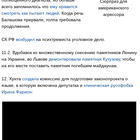
полноценного диагноза, но больше
Сюрприз для
всего запомнилось что
ему нравится
американского
смотреть как пытают людей
. Когда речь
агрессора
Балашова прервали, толпа требовала
продолжения.
СК РФ
возбудил
на психтремиста уголовное дело.
11.2. Вдобавок ко множественному снесению памятников Ленину
на Украине, во Львове
демонтировали памятник Кутузову
, чтобы
на его месте поставить памятник погибшим майдаунам.
12. Хунта
создала
комиссию для подготовке законопроекта о
языке, в которую включена депутатка и
клиническая русофобка
Ирина Фарион
: