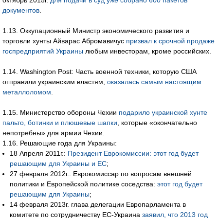
октябрь 2015г.
для подачи в суд уже собрано 600 пакетов
документов
.
1.13. Оккупационный Министр экономического развития и
торговли хунты Айварас Абромавичус
призвал к срочной продаже
госпредприятий Украины
любым инвесторам, кроме российских.
1.14. Washington Post: Часть военной техники, которую США
отправили украинским властям,
оказалась самым настоящим
металлоломом
.
1.15. Министерство обороны Чехии
подарило украинской хунте
пальто, ботинки и плюшевые шапки
, которые «окончательно
непотребны» для армии Чехии.
1.16. Решающие года для Украины:
18 Апреля 2011г.:
Президент Еврокомиссии: этот год будет
решающим для Украины и ЕС
;
27 февраля 2012г.: Еврокомиссар по вопросам внешней
политики и Европейской политике соседства:
этот год будет
решающим для Украины
;
14 февраля 2013г. глава делегации Европарламента в
комитете по сотрудничеству ЕС-Украина
заявил, что 2013 год