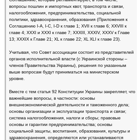
вопросы пошлин и импортных квот, транспорта и связи,
налогообложения, предпринимательства, социальной
политики, здравоохранения, образования (Приложения к
Соглашению I-А, I-С, I-D к главе 1; ХVII к главе 6; XXVIII к
главе 4; ХХХI и ХХХI к главе 7; ХХХIII, ХХХIV, ХХХV к Главе
13; ХХХIХ к Главе 21; XL к главе 22; XL XLI к главе 23).
Учитывая, что Совет ассоциации состоит из представителей
органов исполнительной власти (с Украинской стороны –
членов Правительства Украины), решения по указанным
выше вопросам будут приниматься на министерском
уровне.
Вместе с тем статья 92 Конституции Украины закрепляет, что
важнейшие вопросы, в частности: основы
внешнеэкономической деятельности и таможенного дела;
основы организации и эксплуатации транспорта и связи;
система налогообложения, налоги и сборы; правовые
основы и гарантии предпринимательства; основы
социальной защиты, воспитания, образования, культуры и
здравоохранения, определяются или устанавливаются