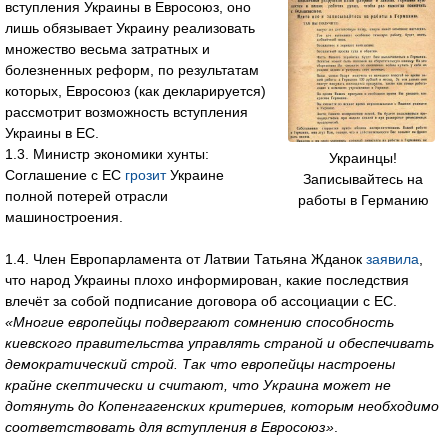
вступления Украины в Евросоюз, оно
лишь обязывает Украину реализовать
множество весьма затратных и
болезненных реформ, по результатам
которых, Евросоюз (как декларируется)
рассмотрит возможность вступления
Украины в ЕС.
1.3. Министр экономики хунты:
Украинцы!
Соглашение с ЕС
грозит
Украине
Записывайтесь на
полной потерей отрасли
работы в Германию
машиностроения.
1.4. Член Европарламента от Латвии Татьяна Жданок
заявила
,
что народ Украины плохо информирован, какие последствия
влечёт за собой подписание договора об ассоциации с ЕС.
«Многие европейцы подвергают сомнению способность
киевского правительства управлять страной и обеспечивать
демократический строй. Так что европейцы настроены
крайне скептически и считают, что Украина может не
дотянуть до Копенгагенских критериев, которым необходимо
соответствовать для вступления в Евросоюз»
.