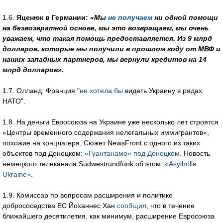
1.6.
Яценюк в Германии:
«Мы
не получаем
ни одной помощи
на безвозвратной основе, мы это возвращаем, мы очень
уважаем, что такая помощь предоставляется. Из 9 млрд
долларов, которые мы получили в прошлом году от МВФ и
наших западных партнеров, мы вернули кредитов на 14
млрд долларов»
.
1.7. Олланд: Франция "
не хотела бы
видеть Украину в рядах
НАТО".
1.8. На деньги Евросоюза на Украине уже несколько лет строятся
«Центры временного содержания нелегальных иммигрантов»,
похожие на концлагеря. Сюжет NewsFront с одного из таких
объектов под Донецком:
«Гуантанамо» под Донецком
. Новость
немецкого телеканала Südwestrundfunk об этом:
«Asylhölle
Ukraine»
.
1.9. Комиссар по вопросам расширения и политике
добрососедства ЕС Йоханнес Хан
сообщил
, что в течение
ближайшего десятилетия, как минимум, расширение Евросоюза