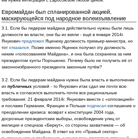
им нужна интеграция с Евросоюзом любой ценой.
Евромайдан был спланированной акцией,
маскирующейся под народное волеизъявление
3.1. Если бы лидерам майдана действительно нужны были лишь
должности во власти, они бы их взяли - ещё в январе 2014г.
Янукович
предложил
Яценюку должность премьер-министра, но
тот
отказался
. Позже именно Яценюк получил эту должность
неким «голосованием Майдана», и она была сохранена за ним
президентом хунты Порошенко. Почему было не получить её от
законноизбранного президента законным путём?
3.2. Если бы лидерам майдана нужна была власть и выполнение
их
публичных
условий - то Янукович итак сдал им почти всю
власть и согласился выполнить почти все рациональные
требования: 21 февраля 2014г. Янукович вместе с «оппозицией»
и послами Германии, Франции и Польши
подписал
соглашение о
преодолении кризиса: возврат к конституции 2004 года,
досрочные президентские выборы, освобождение улиц от
милиции и спецназа «Беркут», со стороны захватчиков — об
освобождении Майдана. В ответ на это «Правый сектор»