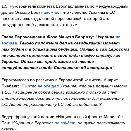
1.5. Руководитель комитета Европарламента по международным
делам Эльмар Брок
напомнил
, что членство Украины в ЕС
является лишь отдаленной перспективой, к которой это
государство ещё должно стать готовым.
Глава Еврокомиссии Жозе Мануэл Баррозу:
"Украина
не
готова
. Таково положение дел на сегодняшний момент,
так будет и в ближайшем будущем. Однако и сам Евросоюз
не настроен принимать в свои ряды такую страну, как
Украина. Однако мы предложили ей тесное
сотрудничество в виде Соглашения об ассоциации"
.
Еврокомиссар по развитию в Европейской комиссии Андрис
Пиебалгс:
"Никто
не обещал
Украине, что она получит место
в ЕС. Расширение союза сейчас возможно только за счет
стран, которые достаточно подготовлены для вхождения в
ЕС. Аппетит расширения у ЕС сейчас небольшой"
.
Лидер французской партии «Национальный фронт» Марин Ле
Пен:
«Украина в Евросоюз
не войдет
, не нужно рассказывать
сказки»
.