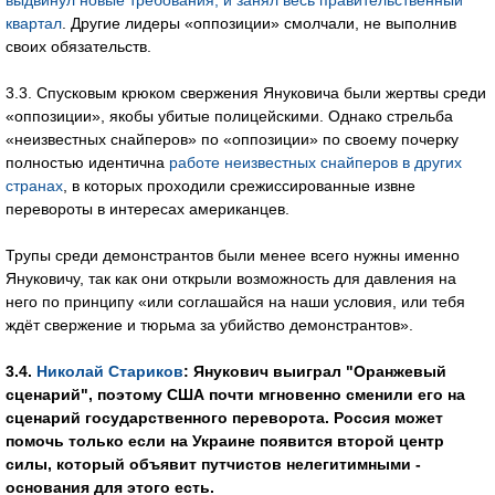
выдвинул новые требования, и занял весь правительственный
квартал
. Другие лидеры «оппозиции» смолчали, не выполнив
своих обязательств.
3.3. Спусковым крюком свержения Януковича были жертвы среди
«оппозиции», якобы убитые полицейскими. Однако стрельба
«неизвестных снайперов» по «оппозиции» по своему почерку
полностью идентична
работе неизвестных снайперов в других
странах
, в которых проходили срежиссированные извне
перевороты в интересах американцев.
Трупы среди демонстрантов были менее всего нужны именно
Януковичу, так как они открыли возможность для давления на
него по принципу «или соглашайся на наши условия, или тебя
ждёт свержение и тюрьма за убийство демонстрантов».
3.4.
Николай Стариков
: Янукович выиграл "Оранжевый
сценарий", поэтому США почти мгновенно сменили его на
сценарий государственного переворота. Россия может
помочь только если на Украине появится второй центр
силы, который объявит путчистов нелегитимными -
основания для этого есть.