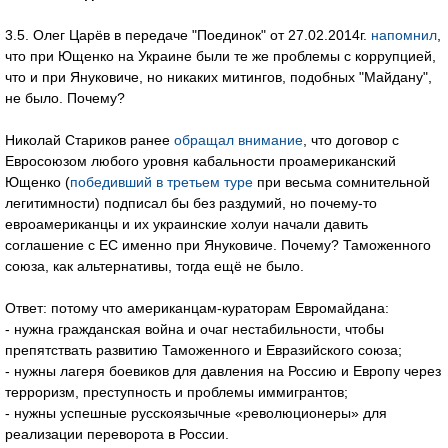
3.5. Олег Царёв в передаче "Поединок" от 27.02.2014г.
напомнил
,
что при Ющенко на Украине были те же проблемы с коррупцией,
что и при Януковиче, но никаких митингов, подобных "Майдану",
не было. Почему?
Николай Стариков ранее
обращал внимание
, что договор с
Евросоюзом любого уровня кабальности проамериканский
Ющенко (
победивший в третьем туре
при весьма сомнительной
легитимности) подписал бы без раздумий, но почему-то
евроамериканцы и их украинские холуи начали давить
соглашение с ЕС именно при Януковиче. Почему? Таможенного
союза, как альтернативы, тогда ещё не было.
Ответ: потому что американцам-кураторам Евромайдана:
- нужна гражданская война и очаг нестабильности, чтобы
препятствать развитию Таможенного и Евразийского союза;
- нужны лагеря боевиков для давления на Россию и Европу через
терроризм, преступность и проблемы иммигрантов;
- нужны успешные русскоязычные «революционеры» для
реализации переворота в России.