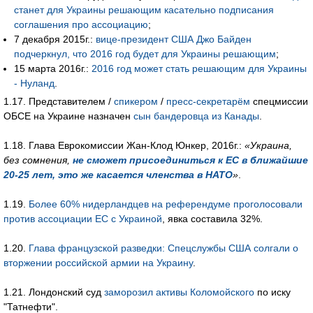
станет для Украины решающим касательно подписания
соглашения про ассоциацию
;
7 декабря 2015г.:
вице-президент США Джо Байден
подчеркнул, что 2016 год будет для Украины решающим
;
15 марта 2016г.:
2016 год может стать решающим для Украины
- Нуланд
.
1.17. Представителем /
спикером
/
пресс-секретарём
спецмиссии
ОБСЕ на Украине назначен
сын бандеровца из Канады
.
1.18. Глава Еврокомиссии Жан-Клод Юнкер, 2016г.:
«Украина,
без сомнения,
не сможет присоединиться к ЕС в ближайшие
20-25 лет, это же касается членства в НАТО
»
.
1.19.
Более 60% нидерландцев на референдуме проголосовали
против ассоциации ЕС с Украиной
, явка составила 32%.
1.20.
Глава французской разведки: Спецслужбы США солгали о
вторжении российской армии на Украину
.
1.21. Лондонский суд
заморозил активы Коломойского
по иску
"Татнефти".