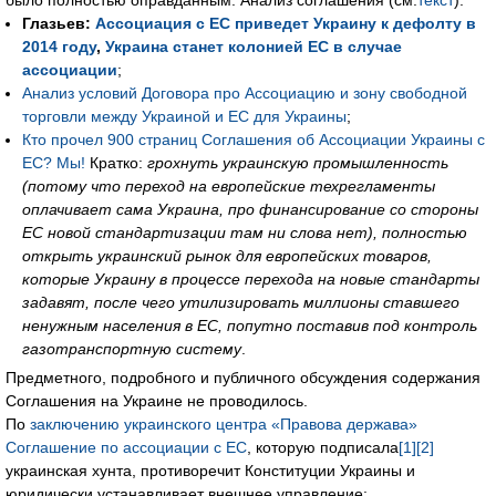
было полностью оправданным. Анализ соглашения (см.
текст
):
Глазьев:
Ассоциация с ЕС приведет Украину к дефолту в
2014 году
,
Украина станет колонией ЕС в случае
ассоциации
;
Анализ условий Договора про Ассоциацию и зону свободной
торговли между Украиной и ЕС для Украины
;
Кто прочел 900 страниц Соглашения об Ассоциации Украины с
ЕС? Мы!
Кратко:
грохнуть украинскую промышленность
(потому что переход на европейские техрегламенты
оплачивает сама Украина, про финансирование со стороны
ЕС новой стандартизации там ни слова нет), полностью
открыть украинский рынок для европейских товаров,
которые Украину в процессе перехода на новые стандарты
задавят, после чего утилизировать миллионы ставшего
ненужным населения в ЕС, попутно поставив под контроль
газотранспортную систему
.
Предметного, подробного и публичного обсуждения содержания
Соглашения на Украине не проводилось.
По
заключению украинского центра «Правова держава»
Соглашение по ассоциации с ЕС
, которую подписала
[1]
[2]
украинская хунта, противоречит Конституции Украины и
юридически устанавливает внешнее управление: