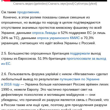
Скачать видео:[
getvideo
] Скачать звук:[
yout
] Субтитры:[
ytext
]
См.также
продолжение
.
Конечно, в этом ролике показаны самые смешные из
опрошенных, но выводы по народу в целом подтверждаются
отсутствием значимых протестов киевскому фашизму по всей
Украине, данными
опроса Левады
о 52% поддержке ЕС (и лишь
24% за ТС), данными
опроса украинского КМИС
о 70,3%
украинцев, считающих что идёт война Украины с Россией.
2.5. Большинство опрошенных британцев
поддержали
выход
страны из Евросоюза. 51.9% британцев
проголосовали за выход
из ЕС
.
2.6. Пользователь форума yaplakal с ником «Мегаватник» сделал
любопытный вывод по результатам
путешествия по Украине
в 2016 году
— Украина больше напоминает Россию врёмен лихих
1990-х, нежели Европу. Это частично проливает свет на
дефективную психологию и мотивацию майдаунов — они
убеждены, что причиной их разрухи является связь с Россией, что
в России также или ещё хуже, поэтому для преодоления разрухи