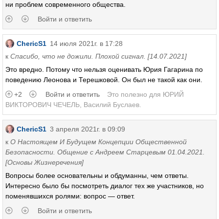
ни проблем современного общества.
Войти и ответить
ChericS1
14 июля 2021г. в 17:28
к
Спасибо, что не дожили. Плохой сигнал. [14.07.2021]
Это вредно. Потому что нельзя оценивать Юрия Гагарина по
поведению Леонова и Терешковой. Он был не такой как они.
+2
Войти и ответить
Это полезно для
ЮРИЙ
ВИКТОРОВИЧ ЧЕЧЕЛЬ
,
Василий Буслаев
.
ChericS1
3 апреля 2021г. в 09:09
к
О Настоящем И Будущем Концепции Общественной
Безопасности. Общение с Андреем Старцевым 01.04.2021.
[Основы Жизнеречения]
Вопросы более основательны и обдуманны, чем ответы.
Интересно было бы посмотреть диалог тех же участников, но
поменявшихся ролями: вопрос — ответ.
Войти и ответить