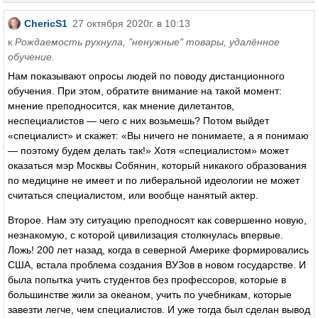
ChericS1
27 октября 2020г. в 10:13
к
Рождаемость рухнула, "ненужные" товары, удалённое
обучение.
Нам показывают опросы людей по поводу дистанционного
обучения. При этом, обратите внимание на такой момент:
мнение преподносится, как мнение дилетантов,
неспециалистов — чего с них возьмешь? Потом выйдет
«специалист» и скажет: «Вы ничего не понимаете, а я понимаю
— поэтому будем делать так!» Хотя «специалистом» может
оказаться мэр Москвы Собянин, который никакого образования
по медицине не имеет и по либеральной идеологии не может
считаться специалистом, или вообще нанятый актер.
Второе. Нам эту ситуацию преподносят как совершенно новую,
незнакомую, с которой цивилизация столкнулась впервые.
Ложь! 200 лет назад, когда в северной Америке формировались
США, встала проблема создания ВУЗов в новом государстве. И
была попытка учить студентов без профессоров, которые в
большинстве жили за океаном, учить по учебникам, которые
завезти легче, чем специалистов. И уже тогда был сделан вывод