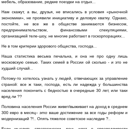
мебель, образование, редкие поездки на отдых...
Нам скажут, а вы, друзья, не вписались в условия «рыночной
экономики», не проявили инициативу и деловую хватку. Однако,
постойте, не все же в обществе занимаются бизнесом,
предпринимательством, финансовыми спекуляциями,
организацией теле-шоу, не многие работают в госкорпорациях...
Не в том критерии здорового общества, господа...
Наша статистика весьма печальна, и она не про одну лишь
московскую семью. Таких семей в России ой сколько - и это не
худший случай...
Потому-то хотелось узнать у людей, отвечающих за управление
страной: все ж таки, господа, есть ли надежда у большинства
населения покончить с бедностью в очередные 30 лет, или таки
вряд ли ??
Половина населения России живет/выживает на доход в среднем
300 евро в месяц–
это
ваше достижение за все годы реформ и
модернизаций ?!.. Опять тяжелое советское наследие ?..
Если мыслить стратегически, речь идет о справедливости