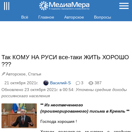
Всё
Главное
Авторское
Вопросы
Так КОМУ НА РУСИ все-таки ЖИТЬ ХОРОШО
???
Авторское
,
Статьи
21 октября 2021г.
Василий-S
3
387
Обновлено 23 октября 2021г. в 00:54:
Уточены средние доходы
россиянскаго населения
**
Из неотвеченного
(проигнорированного) письма в Кремль
**
Господа хорошия !
Хотели поделиться мыслями о
среднем