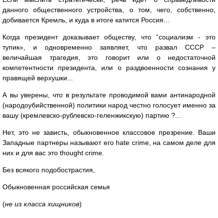
данного общественного устройства, о том, чего, собственно,
добивается Кремль, и куда в итоге катится Россия...
Когда президент доказывает обществу, что “социализм - это
тупик», и одновременно заявляет, что развал СССР –
величайшая трагедия, это говорит или о недостаточной
компетентности президента, или о раздвоенности сознания у
правящей верхушки...
А вы уверены, что в результате проводимой вами антинародной
(народоубийственной) политики народ честно голосует именно за
вашу (кремлевско-рублевско-геленжикскую) партию ?...
Нет, это не зависть, обыкновенное классовое презрение. Ваши
Западные партнеры называют его hate crime, на самом деле для
них и для вас это thought crime.
Без всякого подобострастия,
Обыкновенная российская семья
(
не из класса хищников
)