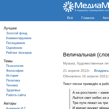
Всё
Главное
Авт
Лучшее
Золотой фонд
Комментируемое
Посещаемое
Оценённое
Рейтинг блогеров
Величальная (сло
Темы
Музыка
,
Художественная ли
Психология
21 апреля 2012г.
Владимъ
Философия
История
Обновлено 16 апреля 2021г.
Политика
Текст песни приведён в раб
Техника
Здоровье
А на росстанях – каме
Работа сайта
Льётся свет небес из-з
Три пути лежат на три
Авторы
И кричат кружат чёрны
Ашманов И.С.