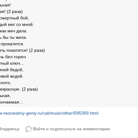
ьная!
я! (2 раза)
смертный бой,
дый миг со мной.
как меч дала.
ь бы ты жила.
 прокатится.
ять покатится! (2 раза)
нь бел горюч
етный ключ…
моей бедой,
ивой водой.
сного,
екрасную. (2 раза)
ьная,
кончаемая…
w.neizvestniy-geniy.ru/cat/music/other/595369.html
 Владимър
Войти и подписаться на комментарии