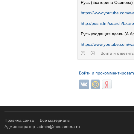
Русь (Екатерина Осипова)
https://www.youtube.com/
http://pesni.fm/search/Ек
Русь уходящая вдаль (А.А
https://www.youtube.com/
Войти и ответить
Войти и прокомментироват
Login with ВКонтакте
Login with Mail.ru
Login with Янде
Правила сайта
Все материалы
Администратор:
admin@mediamera.ru