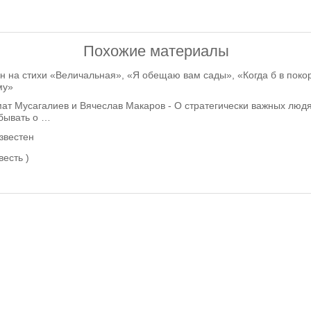
Похожие материалы
 на стихи «Величальная», «Я обещаю вам сады», «Когда б в поко
му»
ат Мусагалиев и Вячеслав Макаров - О стратегически важных люд
бывать о …
звестен
весть )