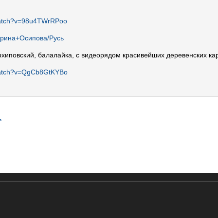
watch?v=98u4TWrRPoo
атерина+Осипова/Русь
рхиповский, балалайка, с видеорядом красивейших деревенских кар
watch?v=QgCb8GtKYBo
ь
кс