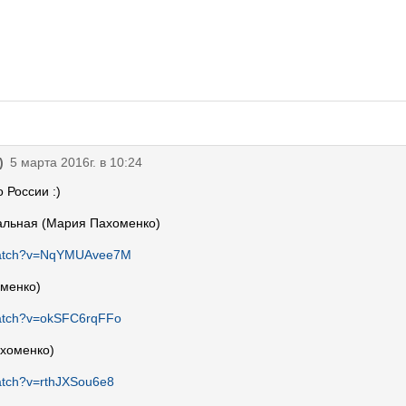
)
5 марта 2016г. в 10:24
 России :)
альная (Мария Пахоменко)
/watch?v=NqYMUAvee7M
оменко)
watch?v=okSFC6rqFFo
хоменко)
atch?v=rthJXSou6e8