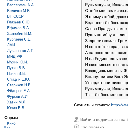
Русь могучая, Изначал
Вассерман А.А.
О тебе моя величальна
Величко М.В.
ВП СССР
Я приму любой, даже 
Глазьев С.Ю.
Ведь твоя Любовь каж
Ефимов В.А.
Слово Правды ты мне 
Зазнобин В.М.
Пусть погибну я – лиш
Кургинян С.Е.
Задрожит земля. Гром
ЛАИ
И споткнётся враг, всп
Лукашенко А.Г.
А на росстанях – каме
МИД РФ
И на Родине есть зав
Мухин Ю.И.
И склонишься ты над 
Путин В.В.
Возродишь меня ты Ж
Пякин В.В.
Встанут витязи Бога Я
Спицын Е.Ю.
Утвердят они жизнь пр
Стариков Н.В.
Русь могучая, Изначал
Фёдоров Е.А.
Ты – Любовь моя нес
Фурсов А.И.
Хазин М.Л.
Слушать и скачать:
http://ww
Юлин Б.В.
Формы
Войти и подписаться на
Кино
Это полезно