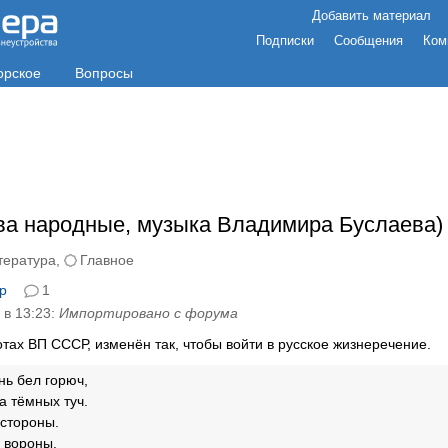
Добавить материал
Подписки
Сообщения
Ком
орское
Вопросы
ва народные, музыка Владимира Буслаева)
тература
,
Главное
р
1
 в 13:23:
Импортировано с форума
отах ВП СССР, изменён так, чтобы войти в русское жизнеречение.
нь бел горюч,
а тёмных туч.
 стороны.
 вороны.