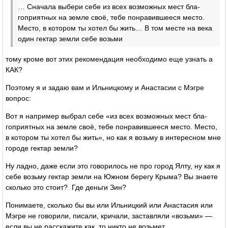
… Сначала выбери себе из всех возможных мест бла­
гоприятных на земле своё, тебе понравившееся место.
Ме­сто, в котором ты хотел бы жить… В том месте на века
один гектар земли себе возьми
тому кроме вот этих рекомендация необходимо еще узнать а
КАК?
Поэтому я и задаю вам и Ильницкому и Анастасии с Мэгре
вопрос:
Вот я например выбрал себе «
из всех возможных мест бла­
гоприятных на земле своё, тебе понравившееся место. Ме­сто,
в котором ты хотел бы жить», но как я возьму в интересном мне
городе гектар земли?
Ну ладно, даже если это говорилось не про город Ялту, ну как я
себе возьму гектар земли на Южном берегу Крыма? Вы знаете
сколько это стоит? Где деньги Зин?
Понимаете, сколько бы вы или Ильницкий или Анастасия или
Мэгре не говорили, писали, кричали, заставляли «возьми» —
если вы не расскажите как, то никто не возьмет.