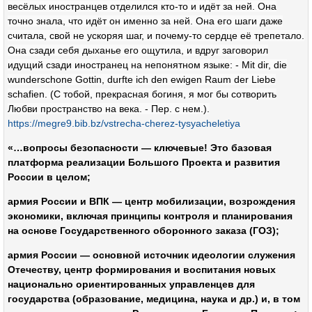
весёлых иностранцев отделился кто-то и идёт за ней. Она
точно знала, что идёт он именно за ней. Она его шаги даже
считала, свой не ускоряя шаг, и почему-то сердце её трепетало.
Она сзади себя дыханье его ощутила, и вдруг заговорил
идущий сзади иностранец на непонятном языке: - Mit dir, die
wunderschone Gottin, durfte ich den ewigen Raum der Liebe
schafien. (С тобой, прекрасная богиня, я мог бы сотворить
Любви пространство на века. - Пер. с нем.).
https://megre9.bib.bz/vstrecha-cherez-tysyacheletiya
«…вопросы безопасности — ключевые! Это базовая
платформа реализации Большого Проекта и развития
России в целом;
армия России и ВПК — центр мобилизации, возрождения
экономики, включая принципы контроля и планирования
на основе Государственного оборонного заказа (ГОЗ);
армия России — основной источник идеологии служения
Отечеству, центр формирования и воспитания новых
национально ориентированных управленцев для
государства (образование, медицина, наука и др.) и, в том