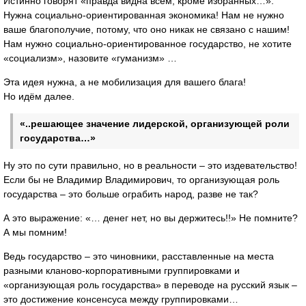
Истинно говорят «правда видна всем, кроме избранных…».
Нужна социально-ориентированная экономика! Нам не нужно
ваше благополучие, потому, что оно никак не связано с нашим!
Нам нужно социально-ориентированное государство, не хотите
«социализм», назовите «гуманизм» …
Эта идея нужна, а не мобилизация для вашего блага!
Но идём далее.
«..решающее значение лидерской, организующей роли
государства…»
Ну это по сути правильно, но в реальности – это издевательство!
Если бы не Владимир Владимирович, то организующая роль
государства – это больше ограбить народ, разве не так?
А это выражение: «… денег нет, но вы держитесь!!» Не помните?
А мы помним!
Ведь государство – это чиновники, расставленные на места
разными кланово-корпоративными группировками и
«организующая роль государства» в переводе на русский язык –
это достижение консенсуса между группировками…