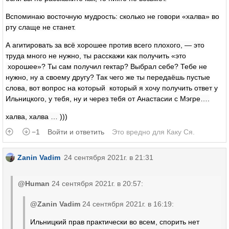
Вспоминаю восточную мудрость: сколько не говори «халва» во
рту слаще не станет.
А агитировать за всё хорошее против всего плохого, — это
труда много не нужно, ты расскажи как получить «это
хорошее»? Ты сам получил гектар? Выбрал себе? Тебе не
нужно, ну а своему другу? Так чего же ты передаёшь пустые
слова, вот вопрос на который который я хочу получить ответ у
Ильницкого, у тебя, ну и через тебя от Анастасии с Мэгре….
халва, халва … )))
−1
Войти и ответить
Это вредно для
Каку Ся
.
Zanin Vadim
24 сентября 2021г. в 21:31
@Human
24 сентября 2021г. в 20:57:
@Zanin Vadim
24 сентября 2021г. в 16:19:
Ильницкий прав практически во всем, спорить нет