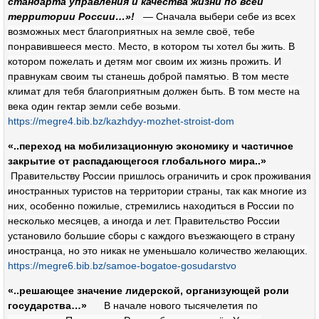
стандарта управления и качества жизни по всей
территории России…»!
— Сначала выбери себе из всех
возможных мест бла­гоприятных на земле своё, тебе
понравившееся место. Ме­сто, в котором ты хотел бы жить. В
котором пожелать и детям мог своим их жизнь прожить. И
правнукам своим ты станешь доброй памятью. В том месте
климат для тебя благоприятным должен быть. В том месте на
века один гектар земли себе возьми.
https://megre4.bib.bz/kazhdyy-mozhet-stroist-dom
«..переход на мобилизационную экономику и частичное
закрытие от распадающегося глобального мира..»
Правительству России пришлось ограничить и срок проживания
иностранных туристов на территории страны, так как многие из
них, особенно пожилые, стремились находиться в России по
не­сколько месяцев, а иногда и лет. Правительство России
установило большие сборы с каждого въезжающего в страну
иностранца, но это никак не уменьшало количество желающих.
https://megre6.bib.bz/samoe-bogatoe-gosudarstvo
«..решающее значение лидерской, организующей роли
государства…»
В начале нового тысячелетия по