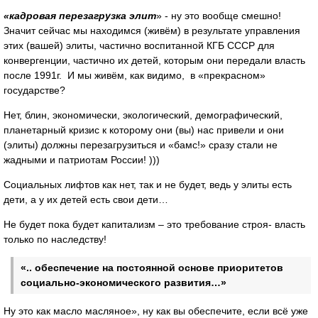
«кадровая перезагрузка элит
» - ну это вообще смешно!
Значит сейчас мы находимся (живём) в результате управления
этих (вашей) элиты, частично воспитанной КГБ СССР для
конвергенции, частично их детей, которым они передали власть
после 1991г. И мы живём, как видимо, в «прекрасном»
государстве?
Нет, блин, экономически, экологический, демографический,
планетарный кризис к которому они (вы) нас привели и они
(элиты) должны перезагрузиться и «бамс!» сразу стали не
жадными и патриотам России! )))
Социальных лифтов как нет, так и не будет, ведь у элиты есть
дети, а у их детей есть свои дети…
Не будет пока будет капитализм – это требование строя- власть
только по наследству!
«.. обеспечение на постоянной основе приоритетов
социально-экономического развития…»
Ну это как масло масляное», ну как вы обеспечите, если всё уже