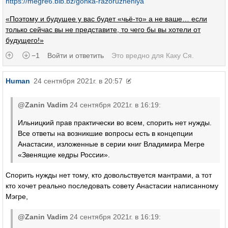
https://megre6.bib.bz/gonka-razoruzheniya
«Поэтому и будущее у вас будет «чьё-то» а не ваше… если
только сейчас вы не представите, то чего бы вы хотели от
будущего!»
−1
Войти и ответить
Это вредно для
Каку Ся
.
Human
24 сентября 2021г. в 20:57
@Zanin Vadim
24 сентября 2021г. в 16:19:
Ильницкий прав практически во всем, спорить нет нужды.
Все ответы на возникшие вопросы есть в концепции
Анастасии, изложенные в серии книг Владимира Мегре
«Звенящие кедры России».
Спорить нужды нет тому, кто довольствуется мантрами, а тот
кто хочет реально последовать совету Анастасии написанному
Мэгре,
@Zanin Vadim
24 сентября 2021г. в 16:19: