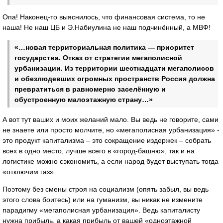
Опа! Наконец-то выяснилось, что финансовая система, то не
наша! Не наш ЦБ и Э.Набиулина не наш подчинённый, а МВФ!
«…новая территориальная политика — приоритет
государства. Отказ от стратегии мегаполисной
урбанизации. Из территории шестнадцати мегаполисов
и обезлюдевших огромных пространств Россия должна
превратиться в равномерно заселённую и
обустроенную малоэтажную страну…»
А вот тут ваших и моих желаний мало. Вы ведь не говорите, сами
не знаете или просто молчите, но «мегаполисная урбанизация» -
это продукт капитализма – это сокращение издержек – собрать
всех в одно место, лучше всего в «город-башню», так и на
логистике можно сэкономить, а если народ будет выступать тогда
«отключим газ».
Поэтому без смены строя на социализм (опять забыл, вы ведь
этого слова боитесь) или на гуманизм, вы никак не измените
парадигму «мегаполисная урбанизация». Ведь капиталисту
нужна прибыль, а какая прибыль от вашей «одноэтажной