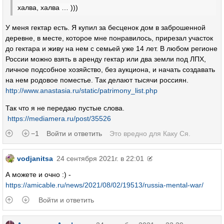
халва, халва … )))
У меня гектар есть. Я купил за бесценок дом в заброшенной
деревне, в месте, которое мне понравилось, прирезал участок
до гектара и живу на нем с семьей уже 14 лет. В любом регионе
России можно взять в аренду гектар или два земли под ЛПХ,
личное подсобное хозяйство, без аукциона, и начать создавать
на нем родовое поместье. Так делают тысячи россиян.
http://www.anastasia.ru/static/patrimony_list.php
Так что я не передаю пустые слова.
https://mediamera.ru/post/35526
−1
Войти и ответить
Это вредно для
Каку Ся
.
vodjanitsa
24 сентября 2021г. в 22:01
А можете и очно :) -
https://amicable.ru/news/2021/08/02/19513/russia-mental-war/
Войти и ответить