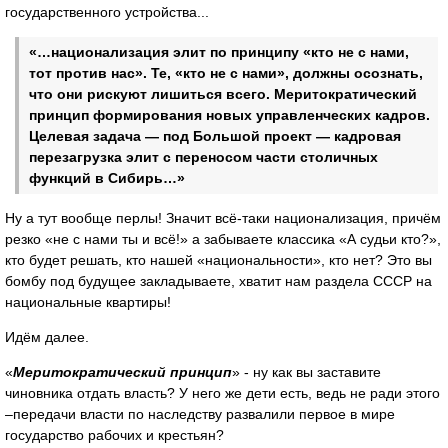
государственного устройства...
«…национализация элит по принципу «кто не с нами,
тот против нас». Те, «кто не с нами», должны осознать,
что они рискуют лишиться всего. Меритократический
принцип формирования новых управленческих кадров.
Целевая задача — под Большой проект — кадровая
перезагрузка элит с переносом части столичных
функций в Сибирь…»
Ну а тут вообще перлы! Значит всё-таки национализация, причём
резко «не с нами ты и всё!» а забываете классика «А судьи кто?»,
кто будет решать, кто нашей «национальности», кто нет? Это вы
бомбу под будущее закладываете, хватит нам раздела СССР на
национальные квартиры!
Идём далее.
«
Меритократический принцип
» - ну как вы заставите
чиновника отдать власть? У него же дети есть, ведь не ради этого
–передачи власти по наследству развалили первое в мире
государство рабочих и крестьян?