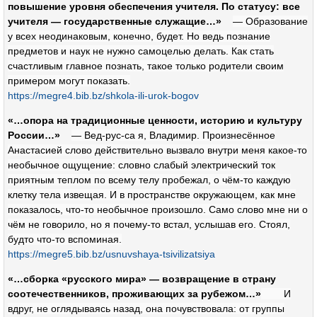
повышение уровня обеспечения учителя. По статусу: все
учителя — государственные служащие…»
— Образование
у всех неодинаковым, конечно, будет. Но ведь познание
предметов и наук не нужно самоцелью делать. Как стать
счастливым главное познать, такое только родители своим
примером могут показать.
https://megre4.bib.bz/shkola-ili-urok-bogov
«…опора на традиционные ценности, историю и культуру
России…»
— Вед-рус-са я, Владимир. Произнесённое
Анастасией слово действительно вызвало внутри меня какое-то
необычное ощущение: словно слабый электрический ток
приятным теплом по всему телу пробежал, о чём-то каждую
клетку тела извещая. И в пространстве окружающем, как мне
показалось, что-то необычное произошло. Само слово мне ни о
чём не говорило, но я почему-то встал, услышав его. Стоял,
будто что-то вспоминая.
https://megre5.bib.bz/usnuvshaya-tsivilizatsiya
«…сборка «русского мира» — возвращение в страну
соотечественников, проживающих за рубежом…»
И
вдруг, не оглядываясь назад, она почувствовала: от группы