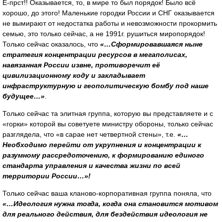
Ё-прст!! Оказывается, то, в мире то был порядок! Было всё
хорошо, до этого! Маленькие городки России и СНГ оказывается
не вымирают от недостатка работы и невозможности прокормить
семью, это только сейчас, а не 1991г. рушиться миропорядок!
Только сейчас оказалось, что
«…Сформировавшаяся ныне
стратегия концентрации ресурсов в мегаполисах,
навязанная России извне, противоречит её
цивилизационному коду и закладывает
инфраструктурную и геополитическую бомбу под наше
будущее…»
.
Только сейчас та элитная группа, которую вы представляете и с
«горки» которой вы советуете министру обороны, только сейчас
разглядела, что «в сарае нет четвертной стены», т.е.
«…
Необходимо перейти от укрупнения и концентрации к
разумному рассредоточению, к формированию единого
стандарта управления и качества жизни по всей
территории России…»!
Только сейчас ваша кланово-корпоративная группа поняла, что
«…Идеология нужна тогда, когда она становится мотивом
для реального действия, для бездействия идеология не