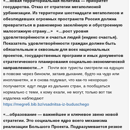
«…новая территориальная политика — приоритет
государства. Отказ от стратегии мегаполисной
урбанизации. Из территории шестнадцати мегаполисов и
обезлюдевших огромных пространств Россия должна
превратиться в равномерно заселённую и обустроенную
малоэтажную страну…» «…рост уровня
удовлетворённости и счастья людей (индекс счастья).
Показатель удовлетворённости граждан должен быть
обязательным и сквозным для всех национальных
проектов, государственных программ и иных документов
стратегического планирования социально-экономической
направленности…»
Почти все туристы смотрели на едущих
в повозке через бинокли, затаив дыхание, будто на чудо или
инопланетян, и я снова подумал, что как-то нехорошо
получается: едут люди из дальних стран, а пообщаться
нормально с теми, к кому ехали, не могут, только вот так
издалека наблюдают
https://megre6.bib.bz/vsadnitsa-iz-buduschego
«…образование — важнейшее и ключевое звено новой
стратегии. Это социальное ядро всего механизма
реализации Большого Проекта. Подразумевается резкое