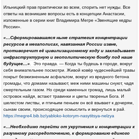
Ильницкий прав практически во всем, спорить нет нужды. Все
ответы на возникшие вопросы есть в концепции Анастасии,
изложенные в серии книг Владимира Мегре «Звенящие кедры
России».
«…Сформировавшаяся ныне стратегия концентрации
ресурсов в мегаполисах, навязанная России извне,
противоречит её цивилизационному коду и закладывает
инфраструктурную и геополитическую бомбу под наше
будущее…»
. Это правда.
— Когда ты будешь в городе, вокруг
себя вниматель­нее посмотри. Живой ковёр чудеснейшей травы
покрыт безжизненным асфальтом, вокруг из вредного бетона
гро­мады, что домами называют, меж ними машины снуют, чадя
смертельным газом. Но среди каменных громад, лишь малый
островок найдя, встают травинки и цветы творенья Бога. И
шелестом листвы, и птичьим пеньем он всё взывает к дочерям,
сынам своим, происходящее ос­мыслить и вернуться в рай.
https://megre4.bib.bz/yabloko-kotorym-nasytitsya-nelzya
«…Необходимо перейти от укрупнения и концентрации к
разумному рассредоточению, к формированию единого