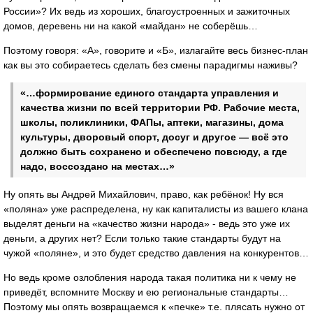
России»? Их ведь из хороших, благоустроенных и зажиточных
домов, деревень ни на какой «майдан» не соберёшь…
Поэтому говоря: «А», говорите и «Б», излагайте весь бизнес-план
как вы это собираетесь сделать без смены парадигмы наживы?
«…формирование единого стандарта управления и
качества жизни по всей территории РФ. Рабочие места,
школы, поликлиники, ФАПы, аптеки, магазины, дома
культуры, дворовый спорт, досуг и другое — всё это
должно быть сохранено и обеспечено повсюду, а где
надо, воссоздано на местах…»
Ну опять вы Андрей Михайлович, право, как ребёнок! Ну вся
«поляна» уже распределена, ну как капиталисты из вашего клана
выделят деньги на «качество жизни народа» - ведь это уже их
деньги, а других нет? Если только такие стандарты будут на
чужой «поляне», и это будет средство давления на конкурентов…
Но ведь кроме озлобления народа такая политика ни к чему не
приведёт, вспомните Москву и ею региональные стандарты…
Поэтому мы опять возвращаемся к «печке» т.е. плясать нужно от