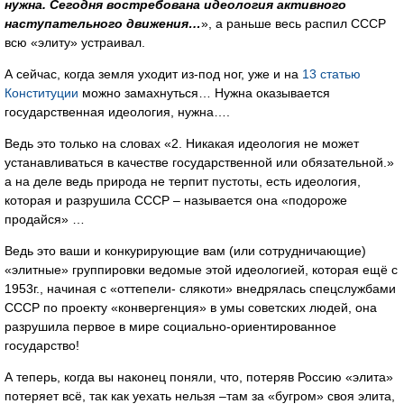
нужна. Сегодня востребована идеология активного
наступательного движения…
», а раньше весь распил СССР
всю «элиту» устраивал.
А сейчас, когда земля уходит из-под ног, уже и на
13 статью
Конституции
можно замахнуться… Нужна оказывается
государственная идеология, нужна….
Ведь это только на словах «2. Никакая идеология не может
устанавливаться в качестве государственной или обязательной.»
а на деле ведь природа не терпит пустоты, есть идеология,
которая и разрушила СССР – называется она «подороже
продайся» …
Ведь это ваши и конкурирующие вам (или сотрудничающие)
«элитные» группировки ведомые этой идеологией, которая ещё с
1953г., начиная с «оттепели- слякоти» внедрялась спецслужбами
СССР по проекту «конвергенция» в умы советских людей, она
разрушила первое в мире социально-ориентированное
государство!
А теперь, когда вы наконец поняли, что, потеряв Россию «элита»
потеряет всё, так как уехать нельзя –там за «бугром» своя элита,