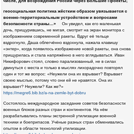
числе, для возрождения России через Большие Проекты;
геосоциальная политика жёстким образом увязывается с
военно-территориальным устройством и вопросами
безопасности страны…»
Он увидел, как его маленькая
дочь, прищурившись, не мигая, смотрит на экран монитора с
изображением современной ракеты. Вдруг её тельце
вздрогнуло, Даша облегчённо вздох­нула, нажала клавишу
«энтер», когда появилось изоб­ражение новой ракеты, она снова
прищурилась и стала напряжённо в него вглядываться. Иван
Никифорович стоял, словно парализованный, не в силах
двинуться с места и только в мыслях лихо­радочно повторял
один и тот же вопрос: «Неужели она их взрывает? Взрывает
своею мыслью, потому что они ей не нравятся. Она их
взрывает? Неужели? Как же?»
https://megre6.bib.bz/a-na-zemle-byt-dobru
Состоялось международное заседание советов безопасности
военных блоков разных стран и конти­нентов. На нём
разрабатывались планы экстренной утилизации военной
техники и боеприпасов. Учёные разных стран обменивались
опытом в области техно­логий утилизации.