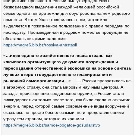
инициативе Президента России был утверждён Указ о
безвозмездном выделении каждой желающей российской
семье одного гектара земли для обустройства на нём родового
поместья. В этом Указе говорилось о том, что земля
выделяется в пожизненное пользование с правом передачи по
наследству. Произведённая в родовом поместье продукция не
облагалась никакими налогами.
https://megre6.bib.bz/rossiya-anastasii
«…идея единого хозяйственного плана страны как
ключевого организующего документа возрождения и
пересоздания отечественной экономики на основе синтеза
лучших сторон государственного планирования и
рыночной самоорганизации…»
— Россия превратилась не
в аграрную страну, она стала мировым научным центром. А
заводы, производящие вредоносное оружие, в России стали
ликвидироваться только после того, как было сделано открытие
энергии, перед которой самые современные виды вооружений
оказались не просто бесполезными, но и представляющими
угрозу тем странам, которые их хранили.
https://megre6.bib.bz/samoe-bogatoe-gosudarstvo