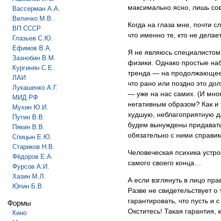
максимально ясно, лишь со
Вассерман А.А.
Величко М.В.
Когда на глаза мне, почти с
ВП СССР
что именно те, кто не дела
Глазьев С.Ю.
Ефимов В.А.
Я не являюсь специалистом 
Зазнобин В.М.
физики. Однако простые на
Кургинян С.Е.
тренда — на продолжающеес
ЛАИ
что рано или поздно это до
Лукашенко А.Г.
— уже на нас самих. (И мног
МИД РФ
негативным образом? Как и 
Мухин Ю.И.
худшую, неблагоприятную д
Путин В.В.
будем вынуждены придавать
Пякин В.В.
обязательно с ними справи
Спицын Е.Ю.
Стариков Н.В.
Человеческая психика устрое
Фёдоров Е.А.
самого своего конца…
Фурсов А.И.
Хазин М.Л.
А если взглянуть в лицо пра
Юлин Б.В.
Разве не свидетельствует о
гарантировать, что пусть и
Формы
Окститесь! Такая гарантия, 
Кино