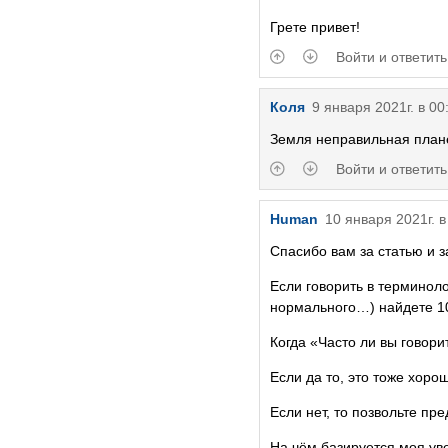
Грете привет!
Войти и ответить
Коля
9 января 2021г. в 00
Земля неправильная плане
Войти и ответить
Human
10 января 2021г. в
Спасибо вам за статью и 
Если говорить в терминол
нормального…) найдете 1
Когда «Часто ли вы говор
Если да то, это тоже хоро
Если нет, то позвольте пр
На чём базируется моя ув