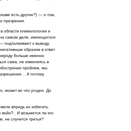
разве есть другие?) — о том,
го презрения.
в области климатологии и
 на самом деле, имеющегося
 подталкивают к выводу,
 негативным образом в ответ
 природу больше именно
ься сама, не изменяясь в
 обострении проблем, мы
 разрешения… А потому
, может во что угодно. До
жели впредь их избегать.
 войн?.. И возьмется ли кто
м, не случится третья?