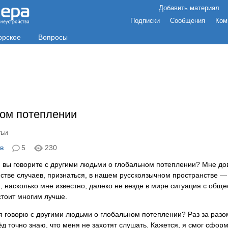
Добавить материал
Подписки
Сообщения
Ком
орское
Вопросы
ном потеплении
тьи
в
5
230
и вы говорите с другими людьми о глобальном потеплении? Мне дов
стве случаев, признаться, в нашем русскоязычном пространстве — 
, насколько мне известно, далеко не везде в мире ситуация с общ
стоит многим лучше.
я говорю с другими людьми о глобальном потеплении? Раз за разо
д точно знаю, что меня не захотят слушать. Кажется, я смог сформ