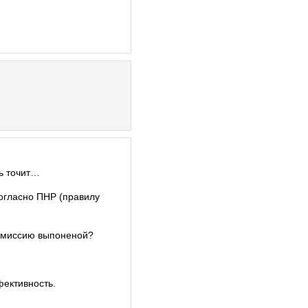
нь точит…
согласно ПНР (правилу
ю миссию выпоненой?
фективность.