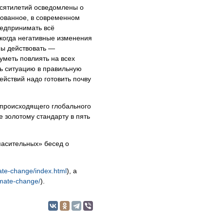
десятилетий осведомлены о
зованное, в современном
редпринимать всё
 когда негативные изменения
ны действовать —
уметь повлиять на всех
ть ситуацию в правильную
ействий надо готовить почву
 происходящего глобального
 золотому стандарту в пять
пасительных» бесед о
mate-change/index.html
), а
imate-change/
).