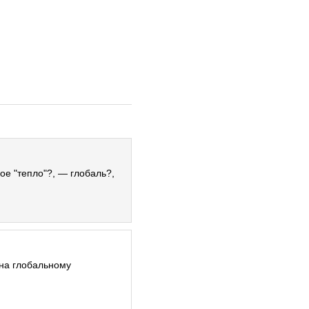
ое "тепло"?, — глобаль?,
ина глобальному