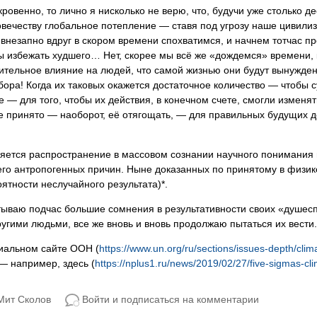
кровенно, то лично я нисколько не верю, что, будучи уже столько 
ловечеству глобальное потепление — ставя под угрозу наше цивили
внезапно вдруг в скором времени спохватимся, и начнем тотчас п
ы избежать худшего… Нет, скорее мы всё же «дождемся» времени,
чительное влияние на людей, что самой жизнью они будут вынужде
бора! Когда их таковых окажется достаточное количество — чтобы с
е — для того, чтобы их действия, в конечном счете, смогли изменя
кже принято — наоборот, её отягощать, — для правильных будущих д
ляется распространение в массовом сознании научного понимания
го антропогенных причин. Ныне доказанных по принятому в физике
ятности неслучайного результата)*.
ытываю подчас большие сомнения в результативности своих «душес
угими людьми, все же вновь и вновь продолжаю пытаться их вести.
иальном сайте ООН (
https://www.un.org/ru/sections/issues-depth/cli
— например, здесь (
https://nplus1.ru/news/2019/02/27/five-sigmas-cl
Мит Сколов
Войти и подписаться на комментарии