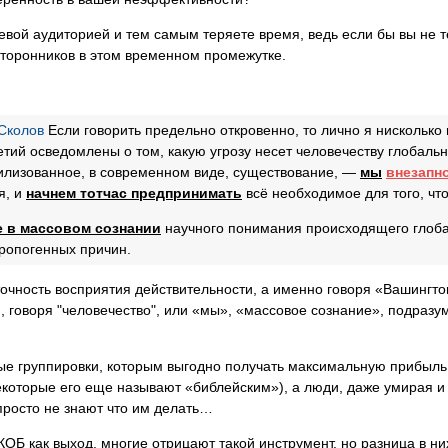
евой аудиторией и тем самым теряете время, ведь если бы вы не т
торонников в этом временном промежутке.
Сколов
Если говорить предельно откровенно, то лично я нисколько 
етий осведомлены о том, какую угрозу несет человечеству глобаль
вилизованное, в современном виде, существование, —
мы
внезапн
я, и
начнем тотчас предпринимать
всё необходимое для того, ч
 в массовом сознании
научного понимания происходящего глоба
ропогенных причин.
очность восприятия действительности, а именно говоря «Вашингто
 говоря "человечество", или «мы», «массовое сознание», подразум
ые группировки, которым выгодно получать максимальную прибыль
екоторые его еще называют «библейским»), а люди, даже умирая и
просто не знают что им делать…
ОБ как выход, многие отрицают такой инструмент, но разница в ни