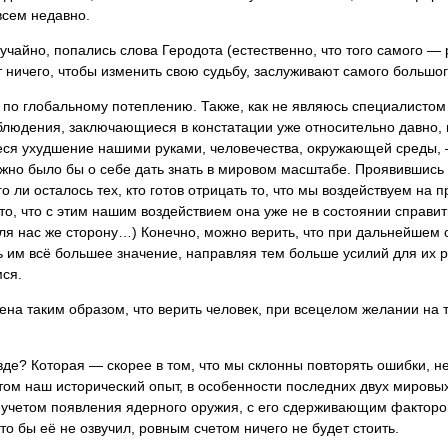
всем недавно.
лучайно, попались слова Геродота (естественно, что того самого — 
ет ничего, чтобы изменить свою судьбу, заслуживают самого большо
по глобальному потеплению. Также, как не являюсь специалистом 
блюдения, заключающиеся в констатации уже относительно давно,
я ухудшение нашими руками, человечества, окружающей среды, —
лжно было бы о себе дать знать в мировом масштабе. Проявившись
о ли осталось тех, кто готов отрицать то, что мы воздействуем на
то, что с этим нашим воздействием она уже не в состоянии справит
ля нас же сторону…) Конечно, можно верить, что при дальнейшем
 им всё большее значение, направляя тем больше усилий для их
мся.
на таким образом, что верить человек, при всецелом желании на то
вде? Которая — скорее в том, что мы склонны повторять ошибки, не
 том наш исторический опыт, в особенности последних двух мировых
 с учетом появления ядерного оружия, с его сдерживающим факторо
кто бы её не озвучил, ровным счетом ничего не будет стоить.