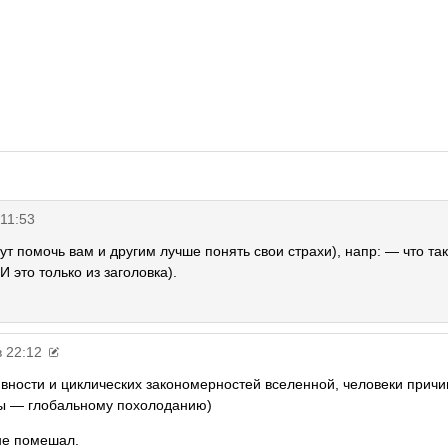
 11:53
ут помочь вам и другим лучше понять свои страхи), напр: — что так
И это только из заголовка).
в 22:12
ивности и циклических закономерностей вселенной, человеки прич
ры — глобальному похолоданию)
не помешал.