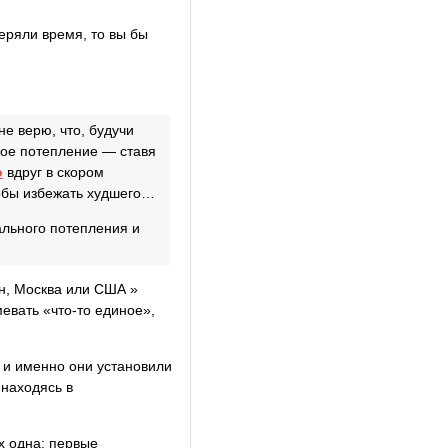
еряли время, то вы бы
не верю, что, будучи
ное потепление — ставя
о
вдруг в скором
тобы избежать худшего…
льного потепления и
н, Москва или США »
евать «что-то единое»,
 и именно они установили
 находясь в
х одна: первые