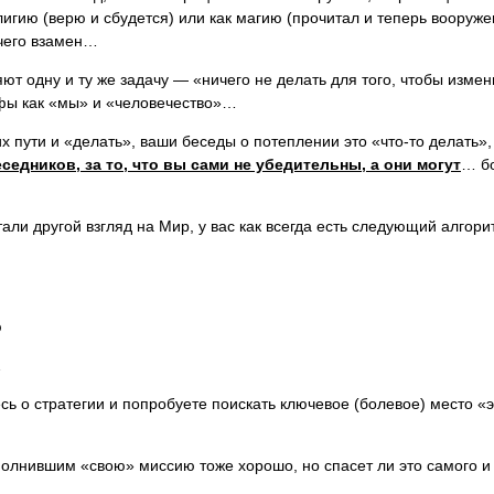
игию (верю и сбудется) или как магию (прочитал и теперь вооруже
чего взамен…
ют одну и ту же задачу — «ничего не делать для того, чтобы измен
ифы как «мы» и «человечество»…
х пути и «делать», ваши беседы о потеплении это «что-то делать»
седников, за то, что вы сами не убедительны, а они могут
… бо
тали другой взгляд на Мир, у вас как всегда есть следующий алго
ю
…
сь о стратегии и попробуете поискать ключевое (болевое) место «
полнившим «свою» миссию тоже хорошо, но спасет ли это самого и 