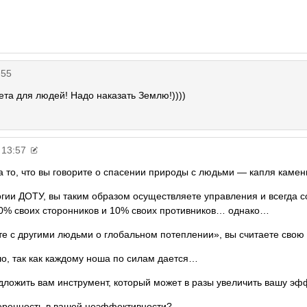
:55
та для людей! Надо наказать Землю!))))
 13:57
за то, что вы говорите о спасении природы с людьми — капля каме
огии ДОТУ, вы таким образом осуществляете управления и всегда 
0% своих сторонников и 10% своих противников… однако…
ите с другими людьми о глобальном потеплении», вы считаете сво
шо, так как каждому ноша по силам дается…
едложить вам инструмент, который может в разы увеличить вашу эф
еренность в вашей неэффективности?