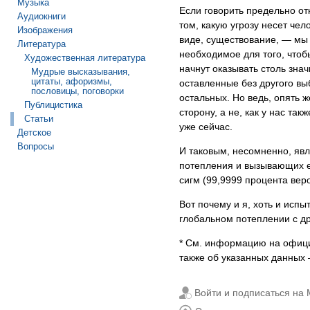
Музыка
Если говорить предельно от
Аудиокниги
том, какую угрозу несет че
Изображения
виде, существование, — мы 
Литература
необходимое для того, чтоб
Художественная литература
начнут оказывать столь зна
Мудрые высказывания,
цитаты, афоризмы,
оставленные без другого вы
пословицы, поговорки
остальных. Но ведь, опять ж
Публицистика
сторону, а не, как у нас та
Статьи
уже сейчас.
Детское
Вопросы
И таковым, несомненно, яв
потепления и вызывающих е
сигм (99,9999 процента веро
Вот почему и я, хоть и исп
глобальном потеплении с др
* См. информацию на офиц
также об указанных данных 
Войти и подписаться на 