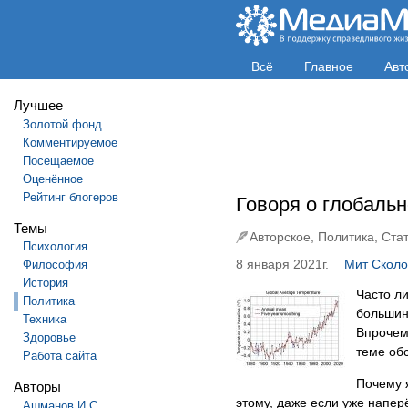
Всё
Главное
Авт
Лучшее
Золотой фонд
Комментируемое
Посещаемое
Оценённое
Рейтинг блогеров
Говоря о глобаль
Темы
Авторское
,
Политика
,
Ста
Психология
8 января 2021г.
Мит Сколо
Философия
История
Часто л
Политика
большин
Техника
Впрочем
Здоровье
теме об
Работа сайта
Почему 
Авторы
этому, даже если уже наперё
Ашманов И.С.