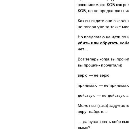
воспринимают КОБ как рел
КОБ, но не предлагают ни
Как вы видите они выполня
не говоря уже за такие м
Но предлагаю не идти по и
убить или обругать собе
нет…
Вот теперь когда вы прочи
вы прошли- прочитали):
верю — не верю
принимаю — не принима
действую — не действую
Может вы (таки) задумаете
вдруг найдете…
… да чувствовать себя вы
«мы»?!