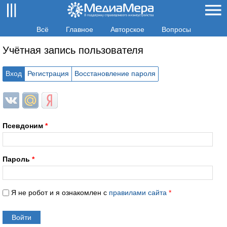
Всё
Главное
Авторское
Вопросы
Учётная запись пользователя
Вход
Регистрация
Восстановление пароля
Login with ВКонтакте
Login with Mail.ru
Login with Яндекс
Псевдоним
*
Пароль
*
Я не робот и я ознакомлен с
правилами сайта
*