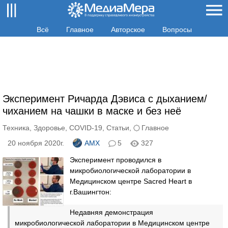
Всё
Главное
Авторское
Вопросы
Эксперимент Ричарда Дэвиса с дыханием/
чиханием на чашки в маске и без неё
Техника
,
Здоровье
,
COVID-19
,
Статьи
,
Главное
20 ноября 2020г.
AMX
5
327
Эксперимент проводился в
микробиологической лаборатории в
Медицинском центре Sacred Heart в
г.Вашингтон:
Недавняя демонстрация
микробиологической лаборатории в Медицинском центре