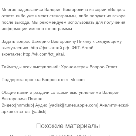
Многие видеозаписи Валерия Викторовича из серии «Вопрос-
ответ» либо уже имеют стенограммы, либо получат их вскоре
после выхода. Мы рекомендуем использовать для получения
информации именно стенограммы.
Задать вопрос Валерию Викторовичу Пякину к следующему
выступлению:
http://фкт-алтай.рф
. ФКТ-Алтай
вконтакте:
http://vk.com/fct_altai
.
Таймкоды всех выступлений:
Хронометраж:Вопрос-Ответ
.
Поддержка проекта Вопрос-ответ:
vk.com
Общие папки и раздачи со всеми выступлениями Валерия
Викторовича Пякина:
Видео:[
nnmclub
] Аудио:[
yadisk
][
itunes.apple.com
] Аналитический
архив ответов: [
yadisk
]
Похожие материалы