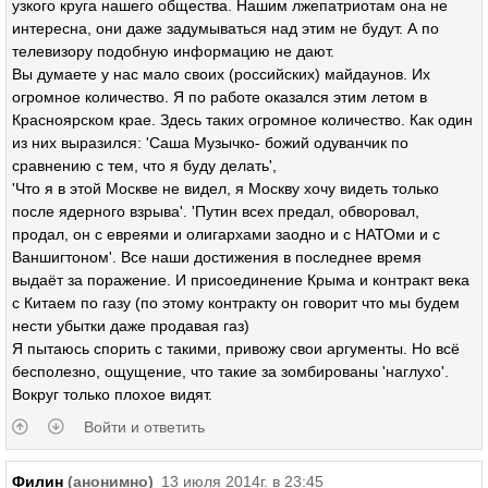
узкого круга нашего общества. Нашим лжепатриотам она не
интересна, они даже задумываться над этим не будут. А по
телевизору подобную информацию не дают.
Вы думаете у нас мало своих (российских) майдаунов. Их
огромное количество. Я по работе оказался этим летом в
Красноярском крае. Здесь таких огромное количество. Как один
из них выразился: 'Саша Музычко- божий одуванчик по
сравнению с тем, что я буду делать',
'Что я в этой Москве не видел, я Москву хочу видеть только
после ядерного взрыва'. 'Путин всех предал, обворовал,
продал, он с евреями и олигархами заодно и с НАТОми и с
Ваншигтоном'. Все наши достижения в последнее время
выдаёт за поражение. И присоединение Крыма и контракт века
с Китаем по газу (по этому контракту он говорит что мы будем
нести убытки даже продавая газ)
Я пытаюсь спорить с такими, привожу свои аргументы. Но всё
бесполезно, ощущение, что такие за зомбированы 'наглухо'.
Вокруг только плохое видят.
Войти и ответить
Филин
(анонимно)
13 июля 2014г. в 23:45