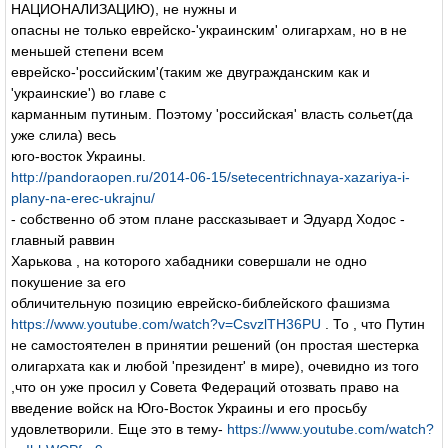
НАЦИОНАЛИЗАЦИЮ), не нужны и
опасны не только еврейско-'украинским' олигархам, но в не
меньшей степени всем
еврейско-'российским'(таким же двугражданским как и
'украинские') во главе с
карманным путиным. Поэтому 'российская' власть сольет(да
уже слила) весь
юго-восток Украины.
http://pandoraopen.ru/2014-06-15/setecentrichnaya-xazariya-i-
plany-na-erec-ukrajnu/
- собственно об этом плане рассказывает и Эдуард Ходос -
главный раввин
Харькова , на которого хабадники совершали не одно
покушение за его
обличительную позицию еврейско-библейского фашизма
https://www.youtube.com/watch?v=CsvzlTH36PU
. То , что Путин
не самостоятелен в принятии решений (он простая шестерка
олигархата как и любой 'президент' в мире), очевидно из того
,что он уже просил у Совета Федераций отозвать право на
введение войск на Юго-Восток Украины и его просьбу
удовлетворили. Еще это в тему-
https://www.youtube.com/watch?