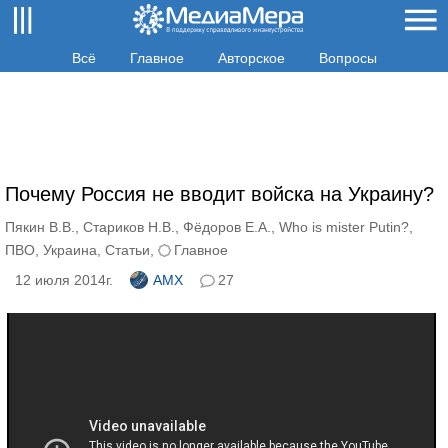
Всё
Главное
Авторское
Вопросы
Почему Россия не вводит войска на Украину?
Пякин В.В.
,
Стариков Н.В.
,
Фёдоров Е.А.
,
Who is mister Putin?
,
ПВО
,
Украина
,
Статьи
,
Главное
12 июля 2014г.
AMX
27