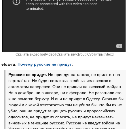
Скачать видео:[
getvideo
] Скачать звук:[
yout
] Субтитры:[
ytext
]
eloa-ru,
Почему русские не придут
:
Русские не придут.
Не приедут на танках, не прилетят на
вертолётах. Не будет вежливых зелёных человечков с
автоматом наперевес. Они не пришли на киевский майдан.
Ни в декабре, ни в январе, ни в феврале. Не разогнали его
и не помогли беркуту. И они не придут в Одессу. Сколько бы
людей и с какой жестокостью там не убили бы, кто бы их не
убил, они не придут защищать русских и пророссийских
одесситов, не придут их спасать, не придут наказывать
виновных в геноциде русских. Русские не введут войска на