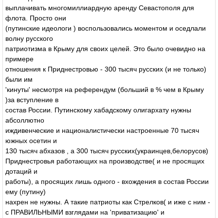
выплачивать многомиллиардную аренду Севастополя для
флота. Просто они
(путинские идеологи ) воспользовались моментом и оседлали
волну русского
патриотизма в Крыму для своих целей. Это было очевидно на
примере
отношения к Приднестровью - 300 тысяч русских (и не только)
были им
'кинуты' несмотря на референдум (больший в % чем в Крыму
)за вступление в
состав России. Путинскому хабадскому олигархату нужны
абсоллютно
иждивенческие и националистически настроенные 70 тысяч
южных осетин и
130 тысяч абхазов , а 300 тысяч русских(украинцев,белорусов)
Приднестровья работающих на производстве( и не просящих
дотаций и
работы), а просящих лишь одного - вхождения в состав России
ему (путину)
нахрен не нужны. А такие патриоты как Стрелков( и иже с ним -
с ПРАВИЛЬНЫМИ взглядами на 'приватизацию' и