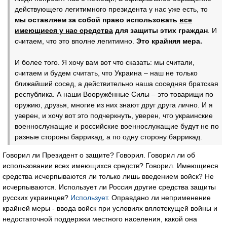
действующего легитимного президента у нас уже есть, то
мы оставляем за собой право использовать
все
имеющиеся у нас средства
для защиты этих граждан
. И
считаем, что это вполне легитимно.
Это крайняя мера.
И более того. Я хочу вам вот что сказать: мы считали,
считаем и будем считать, что Украина – наш не только
ближайший сосед, а действительно наша соседняя братская
республика. А наши Вооружённые Силы – это товарищи по
оружию, друзья, многие из них знают друг друга лично. И я
уверен, и хочу вот это подчеркнуть, уверен, что украинские
военнослужащие и российские военнослужащие будут не по
разные стороны баррикад, а по одну сторону баррикад.
Говорил ли Президент о защите? Говорил. Говорил ли об
использовании всех имеющихся средств? Говорил. Имеющиеся
средства исчерпываются ли только лишь введением войск? Не
исчерпываются. Использует ли Россия другие средства защиты
русских украинцев?
Использует
. Оправдано ли неприменение
крайней меры - ввода войск при условиях вялотекущей войны и
недостаточной поддержки местного населения, какой она