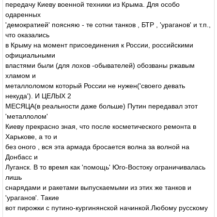
передачу Киеву военной техники из Крыма. Для особо
одаренных
'демократией' поясняю - те сотни танков , БТР , 'ураганов' и т.п.,
что оказались
в Крыму на момент присоединения к России, российскими
официальными
властями были (для лохов -обывателей) обозваны ржавым
хламом и
металлоломом который России не нужен('своего девать
некуда'). И ЦЕЛЫХ 2
МЕСЯЦА(в реальности даже больше) Путин передавал этот
'металлолом'
Киеву прекрасно зная, что после косметического ремонта в
Харькове, а то и
без оного , вся эта армада бросается волна за волной на
Донбасс и
Луганск. В то время как 'помощь' Юго-Востоку ограничивалась
лишь
снарядами и ракетами выпускаемыми из этих же танков и
'ураганов'. Такие
вот пирожки с путино-кургинянской начинкой.Любому русскому