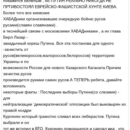
покажется нелепым , но ПУТИН РЕАЛЬНО НИКОГДА НЕ
ПРТИВОСТОЯЛ ЕВРЕЙСКО-ФАШИСТСКОЙ ХУНТЕ КИЕВА.
Более того все киевские
ХАБАДники организовавшие очередную бойню русов
русами(славян славянами) .
в теснейшей связке с московскими ХАБАДниками , а их глава
Берл Лазар -
закадычный кореш Путина. Вся эта постанова для одного
-зачистить от
русов(великороссов,малороссов,белороссов) территорию
Украины и по
возможности России для нового Хазарского Каганата.Причем
зачистка русов
производится руками самих русов.А ТЕПЕРЬ ребята, давайте
вспоминать
некоторые факты : Последние выборы Путина(со слезами) -
для
нейтрализации 'демократической' оппозиции был выковырян из
правой ноздри
Кургинян который грамотно сливал всех либерастов. Путина
выбрали и он
тут же вступил в ВТО. Кургинян поморщился и сделал вид , что