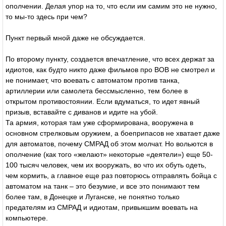
ополчении. Делая упор на то, что если им самим это не нужно,
то мы-то здесь при чем?
Пункт первый мной даже не обсуждается.
По второму пункту, создается впечатление, что всех держат за
идиотов, как будто никто даже фильмов про ВОВ не смотрел и
не понимает, что воевать с автоматом против танка,
артиллерии или самолета бессмысленно, тем более в
открытом противостоянии. Если вдуматься, то идет явный
призыв, вставайте с диванов и идите на убой.
Та армия, которая там уже сформирована, вооружена в
основном стрелковым оружием, а боеприпасов не хватает даже
для автоматов, почему СМРАД об этом молчат. Но вольются в
ополчение (как того «желают» некоторые «деятели») еще 50-
100 тысяч человек, чем их вооружать, во что их обуть одеть,
чем кормить, а главное еще раз повторюсь отправлять бойца с
автоматом на танк – это безумие, и все это понимают тем
более там, в Донецке и Луганске, не понятно только
предателям из СМРАД и идиотам, привыкшим воевать на
компьютере.