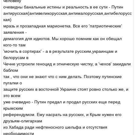
человеку
очевидны банальные истины и реальность в ее сути - Путин
антирусская(антивеликорусская,антималорусская,антибелорусс
кая)
мразь и прозападная марионетка. Все его 'патриотические'
заявления -
демагогия для идиотов. Мы хорошо помним как он обещал
кого-то там
'мочить в сортирах' - а в результате русским,украинцам и
белорусам в
Чечне устроили геноцид и этническую чистку, а 'чехов' закидали
баблом
так , что они не знают что с ним делать. Поэтому путинские
пугалки о
защите русских в восточной Украине стоят ровно столько же, и
это всем
уже очевидно - Путин предал и продал русских еще перед
крымским
референдумом. Ему насрать на русских, и Крым нужен его
друзьям-олигархам
из Хабада ради нефтеносного шельфа и отсутствия
необходимости