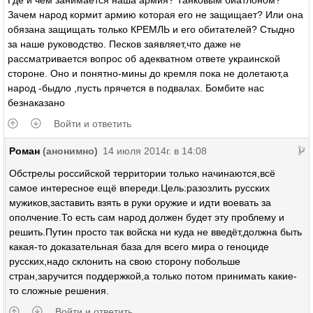
Где и чем занимается наша армия? Танковым биатлоном?
Зачем народ кормит армию которая его не защищает? Или она
обязана защищать только КРЕМЛЬ и его обитателей? Стыдно
за наше руководство. Песков заявляет,что даже не
рассматривается вопрос об адекватном ответе украинской
стороне. Оно и понятно-мины до кремля пока не долетают,а
народ -быдло ,пусть прячется в подвалах. Бомбите нас
безнаказано
Войти и ответить
Роман
(анонимно)
14 июля 2014г. в 14:08
Обстрелы российской территории только начинаются,всё
самое интересное ещё впереди.Цель:разозлить русских
мужиков,заставить взять в руки оружие и идти воевать за
ополчение.То есть сам народ должен будет эту проблему и
решить.Путин просто так войска ни куда не введёт,должна быть
какая-то доказательная база для всего мира о геноциде
русских,надо склонить на свою сторону побольше
стран,заручится поддержкой,а только потом принимать какие-
то сложные решения.
Войти и ответить