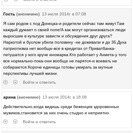
Гость
(анонимно)
13 июля 2014г. в 07:08
Я сам родом с под Донецка-и родители сейчас там живут.Там
каждый думает о своей попе!А как могут организоваться люди
выросшие в культуре зависти и обсуждения друг друга?
Наркотой и бухлом убили половину -не доживали и до 35.Духа
патриотизма нет вообще-все в кредитах от Приватбанка-
петушатся у кого круче иномарка.Кто работает у Ахмета-у того
все нормально-пока-они вообще не парятся-и воевать не
собираются.Короче единицы готовы умирать за мутные
перспективы лучшей жизни.
Войти и ответить
арина
(анонимно)
13 июля 2014г. в 18:08
Действительно,когда видишь среди беженцев здоровенных
мужиков,становится за них очень стыдно и неприятно.
Войти и ответить