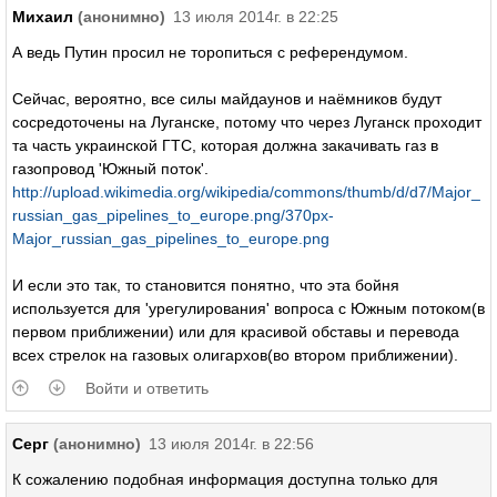
Михаил
(анонимно)
13 июля 2014г. в 22:25
А ведь Путин просил не торопиться с референдумом.
Сейчас, вероятно, все силы майдаунов и наёмников будут
сосредоточены на Луганске, потому что через Луганск проходит
та часть украинской ГТС, которая должна закачивать газ в
газопровод 'Южный поток'.
http://upload.wikimedia.org/wikipedia/commons/thumb/d/d7/Major_
russian_gas_pipelines_to_europe.png/370px-
Major_russian_gas_pipelines_to_europe.png
И если это так, то становится понятно, что эта бойня
используется для 'урегулирования' вопроса с Южным потоком(в
первом приближении) или для красивой обставы и перевода
всех стрелок на газовых олигархов(во втором приближении).
Войти и ответить
Серг
(анонимно)
13 июля 2014г. в 22:56
К сожалению подобная информация доступна только для