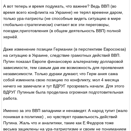
А вот теперь и время подумать, что важнее? Ведь ВВП (во
время всего конфликта на Украине) не терял времени даром,
только ура-патриоты (не способные видеть ситуацию в мире
глобально-стратегически) считают все эти переговоры,
поездки,приготовления (в общем деятельность ВВП) полной
хернёй.
Даже изменение позиции Германии (в перспективе Евросоюза)
на ситуацию в Украине, следствие грамотных действий ВВП.
Путин показал Европе финансовую альтернативу долларовой
зависимости, тем самым дав им возможность для проявления
независимости. Только дураки думают, что Герм ания сама
собой изменила свою позицию по конфликту, мол 4 месяца
ничего не замечали и тут ВДРУГ прозревать начали. Для этого
ВДРУГ Путиным была проделана огромная подготовительная
работа.
Именно за это ВВП западники и ненавидят. А народ тупит (мало
понимая в политике) , но чувствует правильность действий
Путина. Жаль что и аналитики, такие как Е.Федоров тоже
весьма зациклены на ура-патриотизме и своим не пониманием