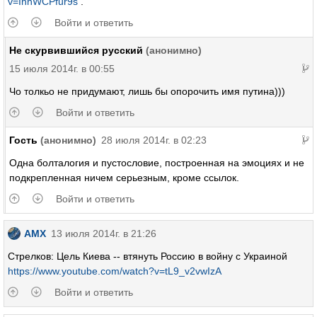
v=IhhWCPfur9s
.
Войти и ответить
Не скурвившийся русский
(анонимно)
15 июля 2014г. в 00:55
Чо толкьо не придумают, лишь бы опорочить имя путина)))
Войти и ответить
Гость
(анонимно)
28 июля 2014г. в 02:23
Одна болталогия и пустословие, построенная на эмоциях и не
подкрепленная ничем серьезным, кроме ссылок.
Войти и ответить
AMX
13 июля 2014г. в 21:26
Стрелков: Цель Киева -- втянуть Россию в войну с Украиной
https://www.youtube.com/watch?v=tL9_v2vwIzA
Войти и ответить