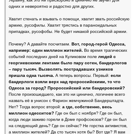
Украину, как это ни прискорбно и цинично не звучит для
одних и невероятно и радостно для других.
Хватит стенать и взывать о помощи, хватит звать российскую
армию, русофилы. Хватит трястись в параноидальных
припадках, русофобы. Не будет никакой российской армии.
Почему? А давайте посчитаем.
Вот, город-герой Одесса,
например: один миллион жителей.
Во время трагических
событий последних дней на Куликовом поле
людей с
георгиевскими лентами было пару сотен, бандерлогов
– пару тысяч. Вызволять пострадавших узников
пришла одна тысяча.
А теперь вопросы. Первый:
если
бандерлоги взяли верх над пророссийскими, то что
Одесса за город? Пророссийский или бандеровский?
После произошедшего, как это ни цинично, логичнее всего
назвать её в унисон с Фарион жемчужиной Бандерштадта.
Нет? Тогда вопрос второй:
а где, собственно, весь
миллион одесситов?
Где он был с ноября? Где он был,
когда люди заживо горели в Доме профсоюзов? Где он был
на следующий день? Где он сейчас? Не горстка активистов,
а миллион жителей? Да сто тысяч хотя бы? Вот где? Я вам