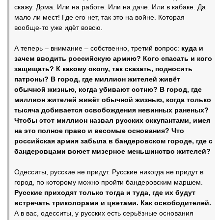
скажу. Дома. Или на работе. Или на даче. Или в кабаке. Да
мало ли мест! Где его нет, так это на войне. Которая
вообще-то уже идёт вовсю.
А теперь – внимание – собственно, третий вопрос:
куда и
зачем вводить российскую армию? Кого спасать и кого
защищать? К какому окопу, так сказать, подносить
патроны? В город, где миллион жителей живёт
обычной жизнью, когда убивают сотню? В город, где
миллион жителей живёт обычной жизнью, когда только
тысяча добивается освобождения невинных раненых?
Чтобы этот миллион назвал русских оккупантами, имея
на это полное право и весомые основания? Что
российская армия забыла в бандеровском городе, где с
бандеровцами воюет мизерное меньшинство жителей?
Одесситы, русские не придут. Русские никогда не придут в
город, по которому можно пройти бандеровским маршем.
Русские приходят только тогда и туда, где их будут
встречать триколорами и цветами. Как освободителей.
А в вас, одесситы, у русских есть серьёзные основания