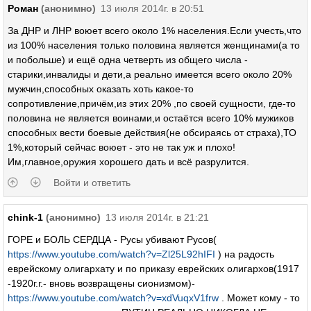
Роман
(анонимно)
13 июля 2014г. в 20:51
За ДНР и ЛНР воюет всего около 1% населения.Если учесть,что
из 100% населения только половина является женщинами(а то
и побольше) и ещё одна четверть из общего числа -
старики,инвалиды и дети,а реально имеется всего около 20%
мужчин,способных оказать хоть какое-то
сопротивление,причём,из этих 20% ,по своей сущности, где-то
половина не является воинами,и остаётся всего 10% мужиков
способных вести боевые действия(не обсираясь от страха),ТО
1%,который сейчас воюет - это не так уж и плохо!
Им,главное,оружия хорошего дать и всё разрулится.
Войти и ответить
chink-1
(анонимно)
13 июля 2014г. в 21:21
ГОРЕ и БОЛЬ СЕРДЦА - Русы убивают Русов(
https://www.youtube.com/watch?v=Zl25L92hIFI
) на радость
еврейскому олигархату и по приказу еврейских олигархов(1917
-1920г.г.- вновь возвращены сионизмом)-
https://www.youtube.com/watch?v=xdVuqxV1frw
. Может кому - то