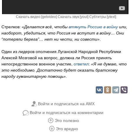
Скачать видео:[
getvideo
] Скачать звук:[
yout
] Субтитры:[
ytext
]
Стрелков:
«Делается всё, чтобы
втянуть Россию в войну
или,
наоборот, убедиться, что Россия не вступит в войну… Они
“потеряли берега”… нет ни чести, ни совести»
.
Один из лидеров ополчения Луганской Народной Республики
Алексей Мозговой на вопрос, должна ли Россия принять
непосредственное военное участие,
ответил
:
«Я не думаю, что
это необходимо. Достаточно будет оказать братскому
народу гуманитарную помощь»
.
Войти и подписаться на AMX
Войти и подписаться на комментарии
Это полезно
Это вредно