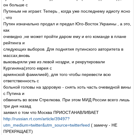
он больше с
Путиным не играет. Теперь , когда уже последнему идиоту ясно
, что
Путин изначально продал и предал Юго-Восток Украины , а это,
как
очевидно ,не может пройти даром ему и его команде в плане
рейтинга и
следующих выборов. Для поднятия путинского авторитета в
массах,вновь
выковыряли уже из левой ноздри, и рекрутировали
Кургиняна(этого еврея с
армянской фамилией), для того чтобы перевести всю
ответственность с
больной головы на здоровую - снять хоть часть очевидной вины
с Путина и
обвинить во всем Стрелкова. При этом МИД России всего лишь
три дня назад
заявил о том что Москва ПРИОСТАНАВЛИВАЕТ
http://russian.rt.com/article/39497?
utm_medium=twitter&utm_source=twitterfeed
( замечу - НЕ
ПРЕКРАЩАЕТ)