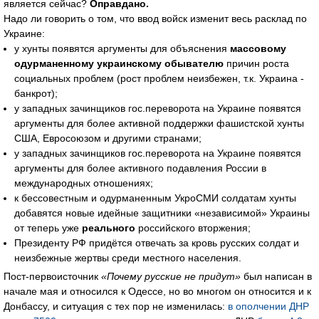
является сейчас?
Оправдано.
Надо ли говорить о том, что ввод войск изменит весь расклад по
Украине:
у хунты появятся аргументы для объяснения
массовому
одурманенному украинскому обывателю
причин роста
социальных проблем (рост проблем неизбежен, т.к. Украина -
банкрот);
у западных зачинщиков гос.переворота на Украине появятся
аргументы для более активной поддержки фашистской хунты
США, Евросоюзом и другими странами;
у западных зачинщиков гос.переворота на Украине появятся
аргументы для более активного подавления России в
международных отношениях;
к бессовестным и одурманенным УкроСМИ солдатам хунты
добавятся новые идейные защитники «независимой» Украины
от теперь уже
реального
российского вторжения;
Президенту РФ придётся отвечать за кровь русских солдат и
неизбежные жертвы среди местного населения.
Пост-первоисточник
«Почему русские не придут»
был написан в
начале мая и относился к Одессе, но во многом он относится и к
Донбассу, и ситуация с тех пор не изменилась:
в ополчении ДНР