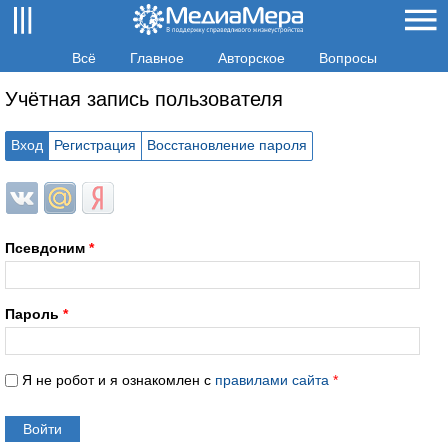
Всё
Главное
Авторское
Вопросы
Учётная запись пользователя
Вход
Регистрация
Восстановление пароля
Login with ВКонтакте
Login with Mail.ru
Login with Яндекс
Псевдоним
*
Пароль
*
Я не робот и я ознакомлен с
правилами сайта
*