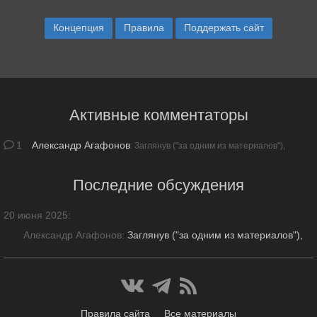
Концепция
Правила
Поддержать сайт
Активные комментаторы
1
Александр Агафонов
: Заглянув ("за одним из материалов"),
обратил внимание на …
Последние обсуждения
20 июня 2025
:
Александр Агафонов:
Заглянув ("за одним из материалов"),
обратил внимание на ошибку в заголовке: «20 …» — причём,
противоречащую всему т.ск. содержанию статьи. Причём, …
Правила сайта
Все материалы