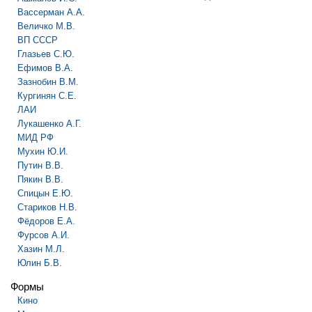
Вассерман А.А.
Величко М.В.
ВП СССР
Глазьев С.Ю.
Ефимов В.А.
Зазнобин В.М.
Кургинян С.Е.
ЛАИ
Лукашенко А.Г.
МИД РФ
Мухин Ю.И.
Путин В.В.
Пякин В.В.
Спицын Е.Ю.
Стариков Н.В.
Фёдоров Е.А.
Фурсов А.И.
Хазин М.Л.
Юлин Б.В.
Формы
Кино