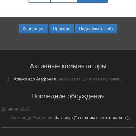
Концепция
Правила
Поддержать сайт
Активные комментаторы
1
Александр Агафонов
: Заглянув ("за одним из материалов"),
обратил внимание на …
Последние обсуждения
20 июня 2025
:
Александр Агафонов:
Заглянув ("за одним из материалов"),
обратил внимание на ошибку в заголовке: «20 …» — причём,
противоречащую всему т.ск. содержанию статьи. Причём, …