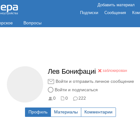
Добавить материал
Подписки
Сообщения
Ком
орское
Вопросы
Лeв Бoнифaциi
заблокирован
Войти и отправить личное сообщение
Войти и подписаться
0
0
222
Профиль
Материалы
Комментарии