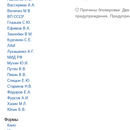
Вассерман А.А.
Причины блокировки: Два
Величко М.В.
предупреждение, Предупре
ВП СССР
Глазьев С.Ю.
Ефимов В.А.
Зазнобин В.М.
Кургинян С.Е.
ЛАИ
Лукашенко А.Г.
МИД РФ
Мухин Ю.И.
Путин В.В.
Пякин В.В.
Спицын Е.Ю.
Стариков Н.В.
Фёдоров Е.А.
Фурсов А.И.
Хазин М.Л.
Юлин Б.В.
Формы
Кино