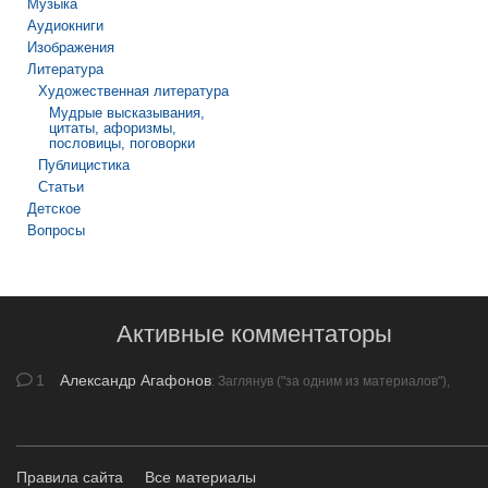
Музыка
Аудиокниги
Изображения
Литература
Художественная литература
Мудрые высказывания,
цитаты, афоризмы,
пословицы, поговорки
Публицистика
Статьи
Детское
Вопросы
Активные комментаторы
1
Александр Агафонов
: Заглянув ("за одним из материалов"),
обратил внимание на …
Правила сайта
Все материалы