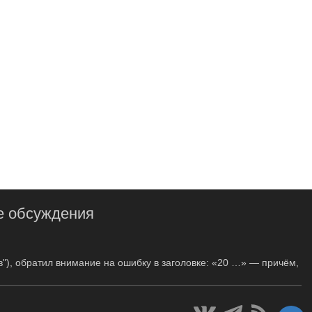
е обсуждения
в"), обратил внимание на ошибку в заголовке: «20 …» — причём,
м, …