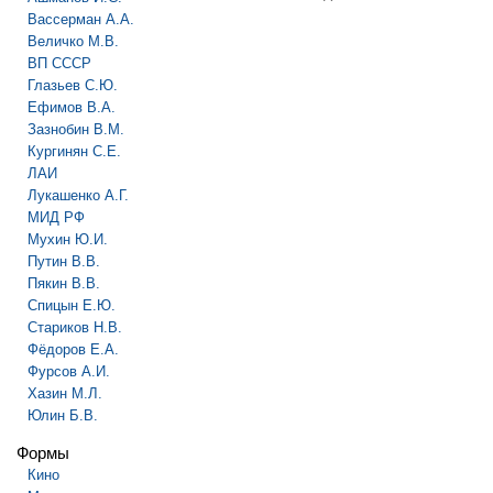
Вассерман А.А.
Величко М.В.
ВП СССР
Глазьев С.Ю.
Ефимов В.А.
Зазнобин В.М.
Кургинян С.Е.
ЛАИ
Лукашенко А.Г.
МИД РФ
Мухин Ю.И.
Путин В.В.
Пякин В.В.
Спицын Е.Ю.
Стариков Н.В.
Фёдоров Е.А.
Фурсов А.И.
Хазин М.Л.
Юлин Б.В.
Формы
Кино