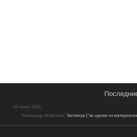
Последни
20 июня 2025
:
Александр Агафонов:
Заглянув ("за одним из материало
противоречащую всему т.ск. содержанию статьи. Причё