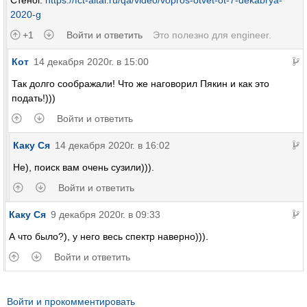
Стеног.
https://fct-altai.ru/qa/video/vopros-otvet-ot-7-dekabrya-
2020-g
+1
Войти и ответить
Это полезно для
engineer
.
Кот
14 декабря 2020г. в 15:00
Так долго соображали! Что же наговорил Пякин и как это
подать!)))
Войти и ответить
Каку Ся
14 декабря 2020г. в 16:02
Не), поиск вам очень сузили))).
Войти и ответить
Каку Ся
9 декабря 2020г. в 09:33
А что было?), у него весь спектр наверно))).
Войти и ответить
Войти и прокомментировать