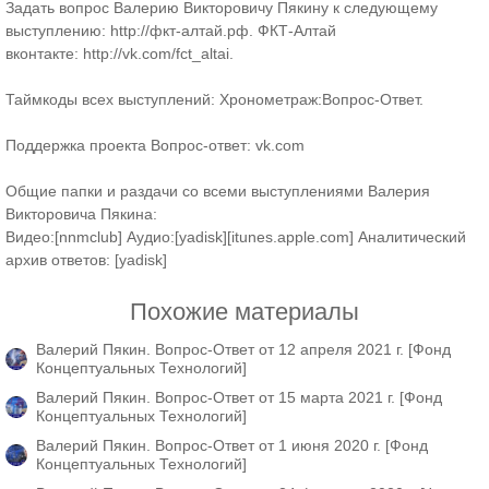
Задать вопрос Валерию Викторовичу Пякину к следующему
выступлению:
http://фкт-алтай.рф
. ФКТ-Алтай
вконтакте:
http://vk.com/fct_altai
.
Таймкоды всех выступлений:
Хронометраж:Вопрос-Ответ
.
Поддержка проекта Вопрос-ответ:
vk.com
Общие папки и раздачи со всеми выступлениями Валерия
Викторовича Пякина:
Видео:[
nnmclub
] Аудио:[
yadisk
][
itunes.apple.com
] Аналитический
архив ответов: [
yadisk
]
Похожие материалы
Валерий Пякин. Вопрос-Ответ от 12 апреля 2021 г. [Фонд
Концептуальных Технологий]
Валерий Пякин. Вопрос-Ответ от 15 марта 2021 г. [Фонд
Концептуальных Технологий]
Валерий Пякин. Вопрос-Ответ от 1 июня 2020 г. [Фонд
Концептуальных Технологий]