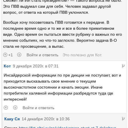
Сможет ли ИИ стать президентом? — Такого вопроса не было.
Это ПВВ выдумал сам для себя. Человек задавал другой
вопрос, от ответа на который ПВВ уклонился.
Вообще хочу посоветовать ПВВ готовится к передаче. В
последнее время одно и то же и все в более примитивном
виде. Одно время он пытаться ввести рубрику о важных по его
мнению событиях, но что-то заглохло. Вероятно задача В-О
стала не просвещение, а выпас.
+1
Войти и ответить
Это полезно для
Кот
.
Кот
9 декабря 2020г. в 07:31
Инсайдерской информации по пре дикции не поступает, вот и
приходится высказывать свое мнение о текущем
высокочастотном состоянии и качать эмоции. Иначе
потребители халявной информации разбредутся туда где
интересней!
Войти и ответить
Каку Ся
14 декабря 2020г. в 10:36