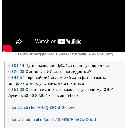
Скачать видео:[
getvideo
] Скачать звук:[
yout
] Субтитры:[
ytext
]
00:01:14
Путин назначил Чубайса на новую должность
00:26:33
Сможет ли ИИ стать президентом?
00:41:57
Европейский исламский халифат в рамках
конфликта между суннитами и шиитами
00:51:33
С чего начать и как помочь изучающему КОБ?
Аудио мп3 20,2 МБ 1 ч. 3 мин. 54 сек.:
https://yadi.sk/d/VGsQe3ONLGxEzw
https://cloud.mail.ru/public/3BZt%2F25CnZDoUd