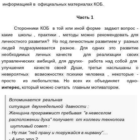
информацией в официальных материалах КОБ.
Часть 1
Сторонники КОБ в той или иной форме задают вопрос -
какие школы , практики , методы можно рекомендовать для
личностного развития? Но под личностным развитием у разных
людей подразумевается разное. Для одних это развитие
необходимых личных качеств для реализации своих
управленческих амбиций, для других- работа над собой для
улучшения качеств своей Души, третьи наслышаны о
невероятных возможностях психики человека , некоторые -
просто из любопытства. Но всех их объединяет одно-
интерес,
который можно считать главным мотиватором.
Вспоминается реальная
ситуация двухнедельной давности :
Женщина программист пребывая "в невеселом
расположении духа" получает от коллеги технолога
шутливый совет :
- Ну так "пей прану и погружайся в нирвану"....
- А что это ?