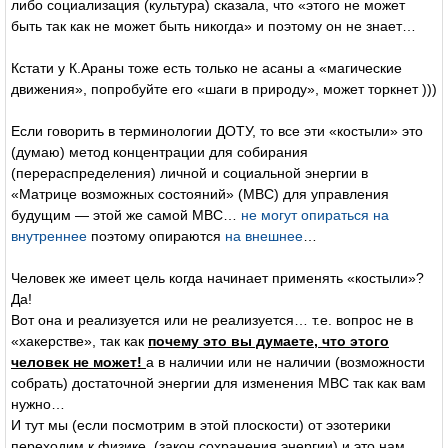
либо социализация (культура) сказала, что «этого не может
быть так как не может быть никогда» и поэтому он не знает…
Кстати у К.Араны тоже есть только не асаны а «магические
движения», попробуйте его «шаги в природу», может торкнет )))
Если говорить в терминологии ДОТУ, то все эти «костыли» это
(думаю) метод концентрации для собирания
(перераспределения) личной и социальной энергии в
«Матрице возможных состояний» (МВС) для управления
будущим — этой же самой МВС…
не могут опираться на
внутреннее
поэтому опираются
на внешнее
…
Человек же имеет цель когда начинает применять «костыли»?
Да!
Вот она и реализуется или не реализуется… т.е. вопрос не в
«хакерстве», так как
почему это вы думаете, что этого
человек не может!
а в наличии или не наличии (возможности
собрать) достаточной энергии для изменения МВС так как вам
нужно…
И тут мы (если посмотрим в этой плоскости) от эзотерики
переходим к физике. (закон сохранения энергии) и это нам