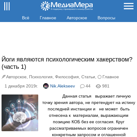
Всё
Главное
Авторское
Вопросы
Йоги являются психологическим хакерством?
(часть 1)
Авторское
,
Психология
,
Философия
,
Статьи
,
Главное
1 декабря 2019г.
Nik.Alekseev
44
981
Данная статья выражает личную
точку зрения автора, не претендует на истину
последней инстанции и не может быть
отнесена к материалам, выражающим
позицию КОБ без ее согласия. Круг
рассматриваемых вопросов ограничен
конкретным запросом и оглашенной