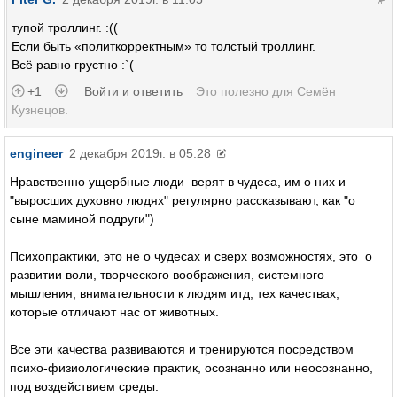
тупой троллинг. :((
Если быть «политкорректным» то толстый троллинг.
Всё равно грустно :`(
+1
Войти и ответить
Это полезно для
Семён
Кузнецов
.
engineer
2 декабря 2019г. в 05:28
Нравственно ущербные люди верят в чудеса, им о них и
"выросших духовно людях" регулярно рассказывают, как "о
сыне маминой подруги")
Психопрактики, это не о чудесах и сверх возможностях, это о
развитии воли, творческого воображения, системного
мышления, внимательности к людям итд, тех качествах,
которые отличают нас от животных.
Все эти качества развиваются и тренируются посредством
психо-физиологические практик, осознанно или неосознанно,
под воздействием среды.