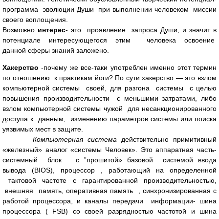
программа эволюции Души при выполнении человеком миссии
своего воплощения.
Возможно
интерес
- это проявление запроса Души, и значит в
потенциале интересующегося этим человека освоение
данной сферы знаний заложено.
Хакерство
-почему же все-таки употреблен именно этот термин
по отношению к практикам йоги? По сути хакерство — это взлом
компьютерной системы своей, для разгона системы с целью
повышения производительности с меньшими затратами, либо
взлом компьютерной системы чужой для несанкционированного
доступа к данным, изменению параметров системы или поиска
уязвимых мест в защите.
Компьютерная система
действительно примитивный
«железный» аналог «системы Человек». Это аппаратная часть-
системный блок с ”прошитой» базовой системой ввода
вывода (BIOS), процессор , работающий на определенной
тактовой частоте с гарантированной производительностью,
внешняя память, оперативная память , синхронизированная с
работой процессора, и каналы передачи информации- шина
процессора ( FSB) со своей разрядностью частотой и шина