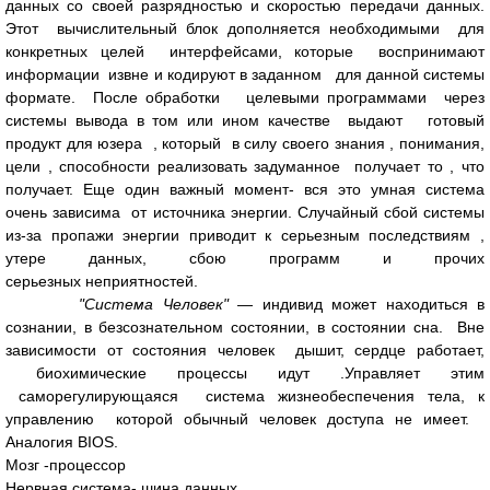
данных со своей разрядностью и скоростью передачи данных.
Этот вычислительный блок дополняется необходимыми для
конкретных целей интерфейсами, которые воспринимают
информации извне и кодируют в заданном для данной системы
формате. После обработки целевыми программами через
системы вывода в том или ином качестве выдают готовый
продукт для юзера , который в силу своего знания , понимания,
цели , способности реализовать задуманное получает то , что
получает. Еще один важный момент- вся это умная система
очень зависима от источника энергии. Случайный сбой системы
из-за пропажи энергии приводит к серьезным последствиям ,
утере данных, сбою программ и прочих
серьезных неприятностей.
"Система Человек"
— индивид может находиться в
сознании, в безсознательном состоянии, в состоянии сна. Вне
зависимости от состояния человек дышит, сердце работает,
биохимические процессы идут .Управляет этим
саморегулирующаяся система жизнеобеспечения тела, к
управлению которой обычный человек доступа не имеет.
Аналогия BIOS.
Мозг -процессор
Нервная система- шина данных