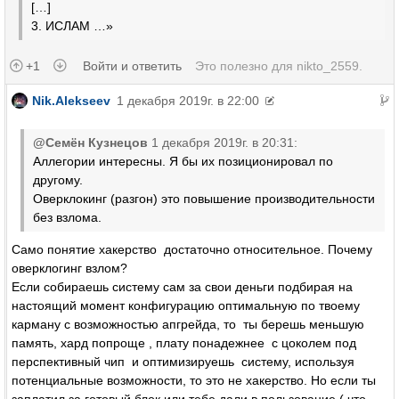
[…]
3. ИСЛАМ …»
+1
Войти и ответить
Это полезно для
nikto_2559
.
Nik.Alekseev
1 декабря 2019г. в 22:00
@Семён Кузнецов
1 декабря 2019г. в 20:31:
Аллегории интересны. Я бы их позиционировал по
другому.
Оверклокинг (разгон) это повышение производительности
без взлома.
Само понятие хакерство достаточно относительное. Почему
оверклогинг взлом?
Если собираешь систему сам за свои деньги подбирая на
настоящий момент конфигурацию оптимальную по твоему
карману с возможностью апгрейда, то ты берешь меньшую
память, хард попроще , плату понадежнее с цоколем под
перспективный чип и оптимизируешь систему, используя
потенциальные возможности, то это не хакерство. Но если ты