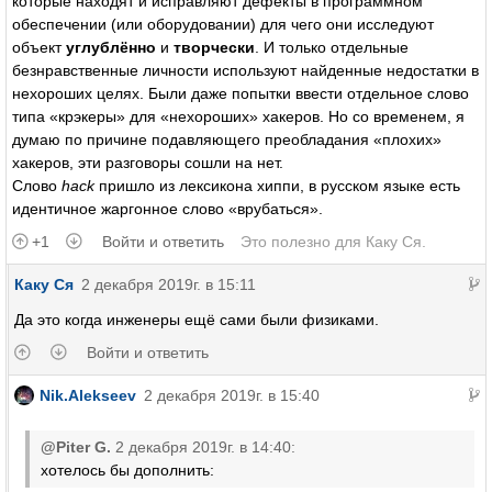
которые находят и исправляют дефекты в программном
обеспечении (или оборудовании) для чего они исследуют
объект
углублённо
и
творчески
. И только отдельные
безнравственные личности используют найденные недостатки в
нехороших целях. Были даже попытки ввести отдельное слово
типа «крэкеры» для «нехороших» хакеров. Но со временем, я
думаю по причине подавляющего преобладания «плохих»
хакеров, эти разговоры сошли на нет.
Слово
hack
пришло из лексикона хиппи, в русском языке есть
идентичное жаргонное слово «врубаться».
+1
Войти и ответить
Это полезно для
Каку Ся
.
Каку Ся
2 декабря 2019г. в 15:11
Да это когда инженеры ещё сами были физиками.
Войти и ответить
Nik.Alekseev
2 декабря 2019г. в 15:40
@Piter G.
2 декабря 2019г. в 14:40:
хотелось бы дополнить: