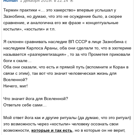
Human
1 декабря 2019г. в 22:14
Термин практики «… это хакерство» впервые услышал у
Зазнобина, но думаю, что это не осуждение было, а скорее
сравнение, и аналогична его же фразе « концептуальные
костыли», «костыли» и т.п.
Я склонен сравнивать наследие ВП СССР в лице Зазнобина с
наследием Карлоса Араны, оба они сделали то, что в эзотерике
называется «разгерметизация» , то за что Прометея приковали
боги к скале…
Оба они сказали, что есть и прямой путь (вспомните и Коран в
связи с этим), так вот что значит человеческая жизнь для
Вселенной?
Ничего, миг!
Что значит йога для Вселенной?
Ответьте себе сами…
Мой ответ йога как и другие ритуалы (да думаю, что это ритуал)
это возможность через «костыли» человеку осознать свои
возможности,
которые и так есть
, но в которые он не верит,