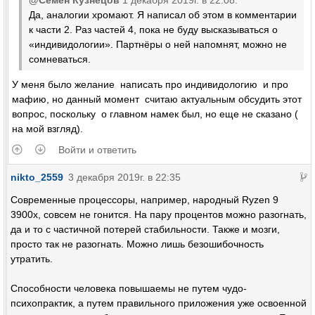
@Семён Кузнецов
1 декабря 2019г. в 22:08:
Да, аналогии хромают. Я написал об этом в комментарии
к части 2. Раз частей 4, пока не буду высказываться о
«индивидологии». Партнёры о ней напомнят, можно не
сомневаться.
У меня было желание написать про индивидологию и про
мафию, но данный момент считаю актуальным обсудить этот
вопрос, поскольку о главном намек был, но еще не сказано (
на мой взгляд).
Войти и ответить
nikto_2559
3 декабря 2019г. в 22:35
Современные процессоры, например, народный Ryzen 9
3900x, совсем не гонится. На пару процентов можно разогнать,
да и то с частичной потерей стабильности. Также и мозги,
просто так не разогнать. Можно лишь безошибочность
утратить.
Способности человека повышаемы не путем чудо-
психопрактик, а путем правильного приложения уже освоенной