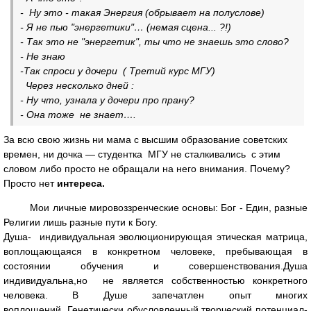
- Ну это - такая Энергия (обрывает на полуслове)
- Я не пью "энергетики"… (немая сцена... ?!)
- Так это не "энергетик", ты что не знаешь это слово?
- Не знаю
-Так спроси у дочери ( Третий курс МГУ)
Через несколько дней :
- Ну что, узнала у дочери про прану?
- Она тоже не знает….
За всю свою жизнь ни мама с высшим образование советских
времен, ни дочка — студентка МГУ не сталкивались с этим
словом либо просто не обращали на него внимания. Почему?
Просто нет
интереса.
Мои личные мировоззренческие основы: Бог - Един, разные
Религии лишь разные пути к Богу.
Душа- индивидуальная эволюционирующая этическая матрица,
воплощающаяся в конкретном человеке, пребывающая в
состоянии обучения и совершенствования.Душа
индивидуальна,но не является собственностью конкретного
человека. В Душе запечатлен опыт многих
воплощений. Генетически обусловленный творческий потенциал-