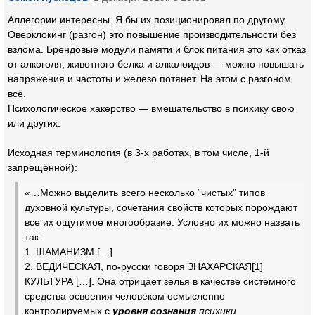
Аллегории интересны. Я бы их позиционировал по другому.
Оверклокинг (разгон) это повышение производительности без
взлома. Брендовые модули памяти и блок питания это как отказ
от алкоголя, животного белка и алкалоидов — можно повышать
напряжения и частоты и железо потянет. На этом с разгоном
всё.
Психологическое хакерство — вмешательство в психику свою
или других.
Исходная терминология (в 3-х работах, в том числе, 1-й
запрещённой):
«…Можно выделить всего несколько “чистых” типов
духовной культуры, сочетания свойств которых порождают
все их ощутимое многообразие. Условно их можно назвать
так:
1. ШАМАНИЗМ […]
2. ВЕДИЧЕСКАЯ, по
-
русски
говоря
ЗНАХАРСКАЯ
[1]
КУЛЬТУРА
[…]
. Она отрицает зелья в качестве системного
средства освоения человеком осмысленно
контролируемых с
уровня сознания
психики