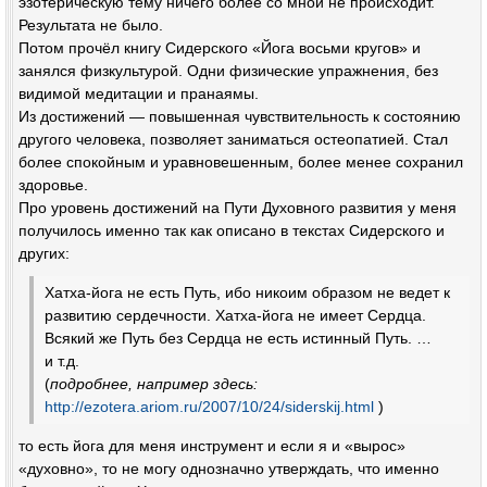
эзотерическую тему ничего более со мной не происходит.
Результата не было.
Потом прочёл книгу Сидерского «Йога восьми кругов» и
занялся физкультурой. Одни физические упражнения, без
видимой медитации и пранаямы.
Из достижений — повышенная чувствительность к состоянию
другого человека, позволяет заниматься остеопатией. Стал
более спокойным и уравновешенным, более менее сохранил
здоровье.
Про уровень достижений на Пути Духовного развития у меня
получилось именно так как описано в текстах Сидерского и
других:
Хатха-йога не есть Путь, ибо никоим образом не ведет к
развитию сердечности. Хатха-йога не имеет Сердца.
Всякий же Путь без Сердца не есть истинный Путь. …
и т.д.
(
подробнее, например здесь:
http://ezotera.ariom.ru/2007/10/24/siderskij.html
)
то есть йога для меня инструмент и если я и «вырос»
«духовно», то не могу однозначно утверждать, что именно