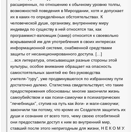
расширенных, по отношению к обычному уровню толпы,
возможностей поведения в Мироздании, хотя и допускает
их в каких-то определённых обстоятельствах. К
человеческой душе, организму, внутреннему миру
индивида по существу в ней относятся так, как
программист-взломщик (хакер) относится к своевольно
вскрываемой им для употребления в своих интересах
информационной системе, снабженной средствами
защиты от несанкционированного доступа. […]
…вся литература, описывающая разные стороны этой
культуры, особое внимание обращает на опасность
самостоятельных занятий ею без руководства
учителя-“гуру”, уже продвинувшегося по избранному пути
достаточно далеко. Статистика свидетельствует, что такие
предостережения обоснованы: многие закончили жизнь
самоубийством и как психи-самоучки в психиатрических
“лечебницах”, ступив на путь как йоги- и маги-самоучки;
закончили так потому, что кроме их Создателя
защитить их
души и сознание от всего того, чему своею отсебятиной
они предоставили доступ к ним во внутренний мир,
ставший после этого непригодным для жизни, Н Е К О М У.