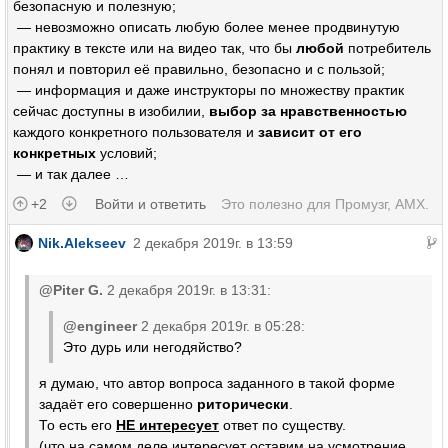
безопасную и полезную;
— невозможно описать любую более менее продвинутую
практику в тексте или на видео так, что бы
любой
потребитель
понял и повторил её правильно, безопасно и с пользой;
— информация и даже инструкторы по множеству практик
сейчас доступны в изобилии,
выбор за нравственностью
каждого конкретного пользователя и
зависит от его
конкретных
условий;
— и так далее …
+2
Войти и ответить
Это полезно для
Промузг
,
AMX
.
Nik.Alekseev
2 декабря 2019г. в 13:59
@Piter G.
2 декабря 2019г. в 13:31:
@engineer
2 декабря 2019г. в 05:28:
Это дурь или негодяйство?
я думаю, что автор вопроса заданного в такой форме
задаёт его совершенно
риторически
.
То есть его
НЕ интересует
ответ по существу.
(что на самом деле интересует оставим на усмотрение