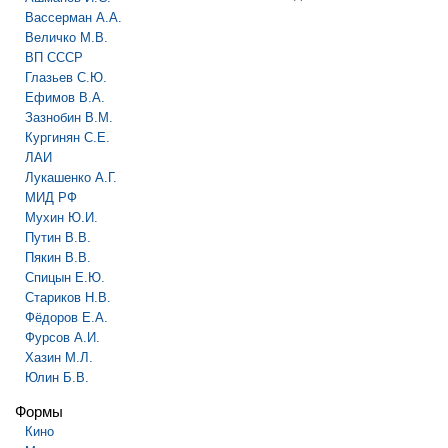
Вассерман А.А.
Величко М.В.
ВП СССР
Глазьев С.Ю.
Ефимов В.А.
Зазнобин В.М.
Кургинян С.Е.
ЛАИ
Лукашенко А.Г.
МИД РФ
Мухин Ю.И.
Путин В.В.
Пякин В.В.
Спицын Е.Ю.
Стариков Н.В.
Фёдоров Е.А.
Фурсов А.И.
Хазин М.Л.
Юлин Б.В.
Формы
Кино