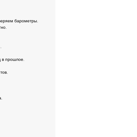
.
веряем барометры.
тно.
.
д в прошлое.
тов.
а.