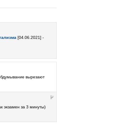
итализма
[04.06.2021] -
 обдумывание вырезают
ак экзамен за 3 минуты)