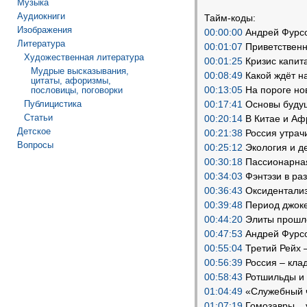
Музыка
Аудиокниги
Тайм-коды:
Изображения
00:00:00
Андрей Фурсов
Литература
00:01:07
Приветственн
Художественная литература
00:01:25
Кризис капита
Мудрые высказывания,
00:08:49
Какой ждёт на
цитаты, афоризмы,
00:13:05
На пороге но
пословицы, поговорки
Публицистика
00:17:41
Основы будуще
Статьи
00:20:14
В Китае и Афр
Детское
00:21:38
Россия утрач
Вопросы
00:25:12
Экология и д
00:30:18
Пассионарная
00:34:03
Фэнтэзи в раз
00:36:43
Оксидентализ
00:39:48
Период джоке
00:44:20
Элиты прошло
00:47:53
Андрей Фурсо
00:55:04
Третий Рейх 
00:56:39
Россия – клад
00:58:43
Ротшильды и 
01:04:49
«Служебный ч
01:07:19
Гомозавры... 