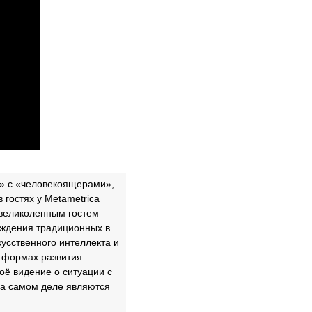
у» с «человекоящерами»,
 гостях у Metametrica
 великолепным гостем
уждения традиционных в
усственного интеллекта и
 формах развития
оё видение о ситуации с
 на самом деле являются