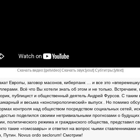
Скачать видео:[
getvideo
] Скачать звук:[
yout
] Субтитры:[
ytext
]
закат Европы, заговор масонов, киберпанк … и все это «вперемешк
ерами. Всё что Вы хотели знать об этом и не только. Встречаем, в
орик, публицист и общественный деятель Андрей Фурсов. С таким
икарный и весьма «конспирологический» выпуск . Но помимо обс
формах контроля над обществом посредством социальных сетей, иск
радостью поделился своими нетривиальными прогнозами о будущих
ии, политического режима и гражданского общества, представил св
, кто такие «гомозавры» и ответил на вопрос чьими ставленниками
, Путин. Novus ordo seclorum! Смотрим!