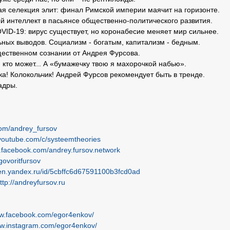
я селекция элит: финал Римской империи маячит на горизонте.
й интеллект в пасьянсе общественно-политического развития.
ID-19: вирус существует, но коронабесие меняет мир сильнее.
ных выводов. Социализм - богатым, капитализм - бедным.
ественном сознании от Андрея Фурсова.
 кто может... А «бумажечку твою я махорочкой набью».
а! Колокольчик! Андрей Фурсов рекомендует быть в тренде.
адры.
com/andrey_fursov
.youtube.com/c/systeemtheories
.facebook.com/andrey.fursov.network
/govoritfursov
zen.yandex.ru/id/5cbffc6d67591100b3fcd0ad
ttp://andreyfursov.ru
ww.facebook.com/egor4enkov/
ww.instagram.com/egor4enkov/