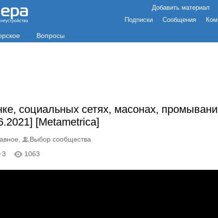
Добавить материал
Подписки
Сообщения
Ком
орское
Вопросы
ке, социальных сетях, масонах, промывани
.2021] [Metametrica]
авное
,
Выбор сообщества
3
1063