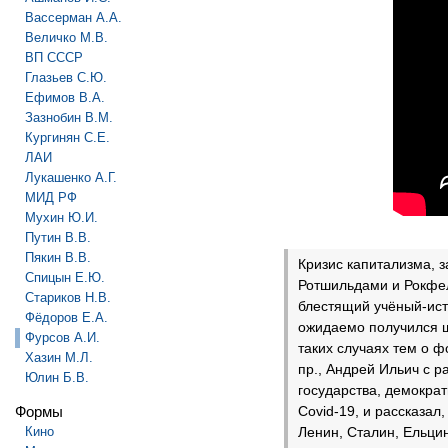
Вассерман А.А.
Величко М.В.
ВП СССР
Глазьев С.Ю.
Ефимов В.А.
Зазнобин В.М.
Кургинян С.Е.
ЛАИ
Лукашенко А.Г.
МИД РФ
Мухин Ю.И.
Путин В.В.
Пякин В.В.
Кризис капитализма, 
Спицын Е.Ю.
Ротшильдами и Рокфелл
Стариков Н.В.
блестящий учёный-ист
Фёдоров Е.А.
ожидаемо получился ш
Фурсов А.И.
таких случаях тем о 
Хазин М.Л.
пр., Андрей Ильич с 
Юлин Б.В.
государства, демократ
Формы
Covid-19, и рассказал
Кино
Ленин, Сталин, Ельцин