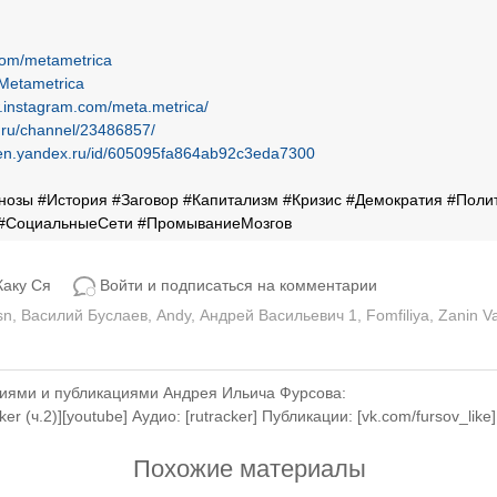
.com/metametrica
/Metametrica
w.instagram.com/meta.metrica/
e.ru/channel/23486857/
/zen.yandex.ru/id/605095fa864ab92c3eda7300
нозы #История #Заговор #Капитализм #Кризис #Демократия #Поли
 #СоциальныеСети #ПромываниеМозгов
Каку Ся
Войти и подписаться на комментарии
sn
,
Василий Буслаев
,
Andy
,
Андрей Васильевич 1
,
Fomfiliya
,
Zanin V
иями и публикациями Андрея Ильича Фурсова:
ker (ч.2)
][
youtube
] Аудио: [
rutracker
] Публикации: [
vk.com/fursov_like
]
Похожие материалы