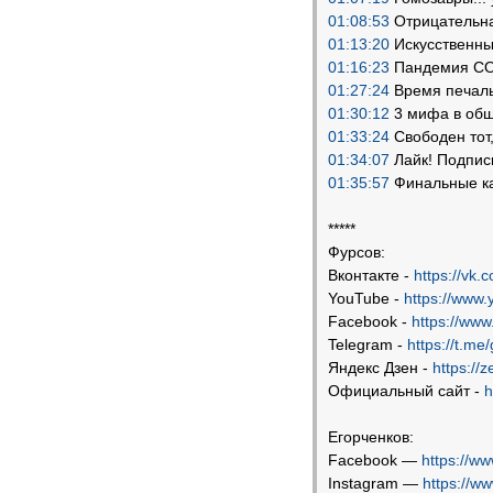
01:08:53
Отрицательна
01:13:20
Искусственны
01:16:23
Пандемия COV
01:27:24
Время печаль
01:30:12
3 мифа в общ
01:33:24
Свободен тот,
01:34:07
Лайк! Подписк
01:35:57
Финальные к
*****
Фурсов:
Вконтакте -
https://vk.
YouTube -
https://www
Facebook -
https://www
Telegram -
https://t.me
Яндекс Дзен -
https://
Официальный сайт -
h
Егорченков:
Facebook —
https://w
Instagram —
https://w