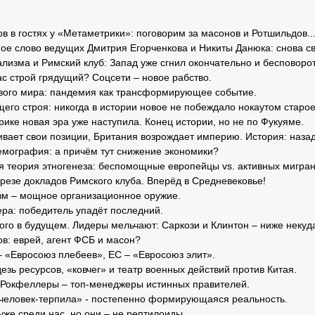
 в гостях у «Метаметрики»: поговорим за масонов и Ротшильдов..
ое слово ведущих Дмитрия Егорченкова и Никиты Данюка: снова с
лизма и Римский клуб: Запад уже сгнил окончательно и бесповоро
с строй грядущий? Соцсети – новое рабство.
вого мира: пандемия как трансформирующее событие.
го строя: никогда в истории новое не побеждало нокаутом старое
ике новая эра уже наступила. Конец истории, но не по Фукуяме.
ивает свои позиции, Британия возрождает империю. История: наза
емография: а причём тут снижение экономики?
 теория этногенеза: беспомощные европейцы vs. активных мигран
резе докладов Римского клуба. Вперёд в Средневековье!
м – мощное организационное оружие.
ра: победитель упадёт последний.
го в будущем. Лидеры мельчают: Саркози и Клинтон – ниже некуд
в: еврей, агент ФСБ и масон?
– «Евросоюз плебеев», ЕС – «Евросоюз элит».
езь ресурсов, «ковчег» и театр военных действий против Китая.
Рокфеллеры – топ-менеджеры истинных правителей.
еловек-терпила» - постепенно формирующаяся реальность.
уже среди нас, но они – не рептилоиды.