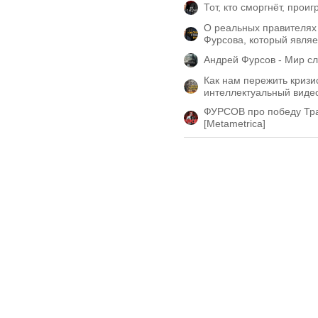
Тот, кто сморгнёт, прои
О реальных правителях 
Фурсова, который являе
Андрей Фурсов - Мир сл
Как нам пережить криз
интеллектуальный виде
ФУРСОВ про победу Трам
[Metametrica]