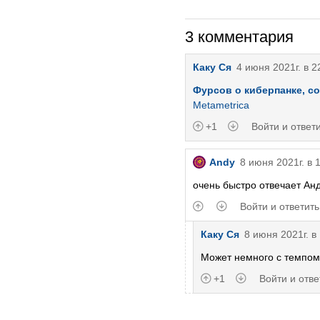
3 комментария
Каку Ся
4 июня 2021г. в 2
Фурсов о киберпанке, с
Metametrica
+1
Войти и ответ
Andy
8 июня 2021г. в 
очень быстро отвечает Ан
Войти и ответить
Каку Ся
8 июня 2021г. в
Может немного с темпом н
+1
Войти и отве