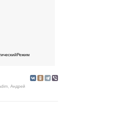
тическийРежим
adim
,
Андрей