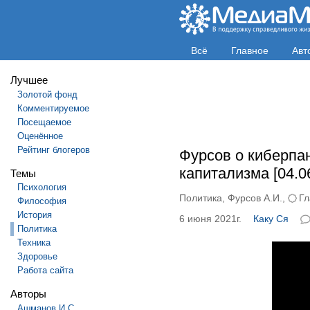
Всё
Главное
Авт
Лучшее
Золотой фонд
Комментируемое
Посещаемое
Оценённое
Рейтинг блогеров
Фурсов о киберпан
капитализма [04.06
Темы
Психология
Политика
,
Фурсов А.И.
,
Гл
Философия
История
6 июня 2021г.
Каку Ся
Политика
Техника
Здоровье
Работа сайта
Авторы
Ашманов И.С.