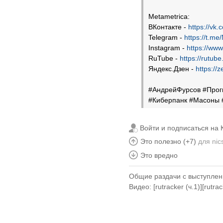
Metametrica:
ВКонтакте -
https://vk
Telegram -
https://t.me
Instagram -
https://ww
RuTube -
https://rutub
Яндекс.Дзен -
https:/
#АндрейФурсов #Прог
#Киберпанк #Масоны
Войти и подписаться на 
Это полезно (+7)
для
nic
Это вредно
Общие раздачи с выступлен
Видео: [
rutracker (ч.1)
][
rutrac