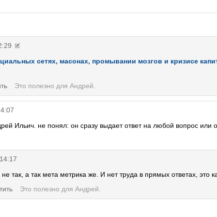
2:29
оциальных сетях, масонах, промывании мозгов и кризисе кап
ить
Это полезно для
Андрей
.
14:07
дрей Ильич. не понял: он сразу выдает ответ на любой вопрос или
 14:17
е так, а так мета метрика же. И нет труда в прямых ответах, это к
тить
Это полезно для
Андрей
.