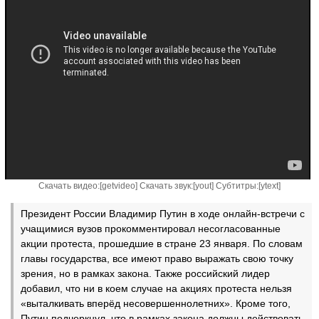
Скачать видео:[
getvideo
] Скачать звук:[
yout
] Субтитры:[
ytext
]
Президент России Владимир Путин в ходе онлайн-встречи с
учащимися вузов прокомментировал несогласованные
акции протеста, прошедшие в стране 23 января. По словам
главы государства, все имеют право выражать свою точку
зрения, но в рамках закона. Также российский лидер
добавил, что ни в коем случае на акциях протеста нельзя
«выталкивать вперёд несовершеннолетних». Кроме того,
Путин подчеркнул, что в рамках закона должны действовать