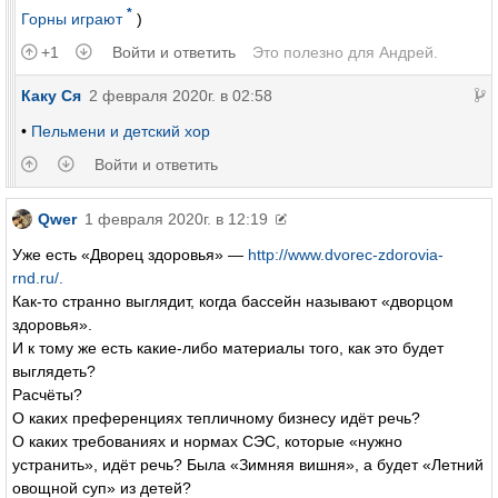
*
Горны играют
)
+1
Войти и ответить
Это полезно для
Андрей
.
Каку Ся
2 февраля 2020г. в 02:58
•
Пельмени и детский хор
​
Войти и ответить
Qwer
1 февраля 2020г. в 12:19
Уже есть «Дворец здоровья» —
http://www.dvorec-zdorovia-
rnd.ru/.
Как-то странно выглядит, когда бассейн называют «дворцом
здоровья».
И к тому же есть какие-либо материалы того, как это будет
выглядеть?
Расчёты?
О каких преференциях тепличному бизнесу идёт речь?
О каких требованиях и нормах СЭС, которые «нужно
устранить», идёт речь? Была «Зимняя вишня», а будет «Летний
овощной суп» из детей?