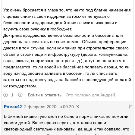
Уж очень бросается в глаза то, что некто под благие намерения
с целью снизить свои издержки за госсчёт не думая о
безопасности и здоровье детей хочет снизить издержки и
всунуть свою ручонку в госбюджет.
Доктрина продовольственной безопасности и бассейны для
деревень: как сочетать не сочетаемое. Обычно преференции
даются в том случае, если компания при строительстве своего
объекта строит ещё и инфраструктуру (дороги, коммуникации,
сады, школы, спортивные центры и т.д.), а тут не понятно что
предлагается: то ли водой из бассейнов поливать овощи, то ли
воду из-под овощей заливать в бассейн, то ли списывать
затраты по подогреву воды на бассейн с последующей оплатой
их государством.
+1
Войти и ответить
Это полезно для
Андрей
.
Роман42
2 февраля 2020г. в 00:20
В Зимней вишне тупо окон не было и нормы никак не помогли
спасти детей. Ваше право верить, что талая вода и
светодиодный светильник виноваты, да еще и так совпало, что