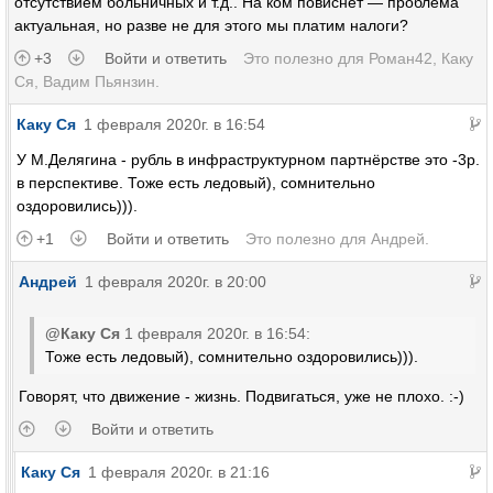
отсутствием больничных и т.д.. На ком повиснет — проблема
актуальная, но разве не для этого мы платим налоги?
+3
Войти и ответить
Это полезно для
Роман42
,
Каку
Ся
,
Вадим Пьянзин
.
Каку Ся
1 февраля 2020г. в 16:54
У М.Делягина - рубль в инфраструктурном партнёрстве это -3р.
в перспективе. Тоже есть ледовый), сомнительно
оздоровились))).
+1
Войти и ответить
Это полезно для
Андрей
.
Андрей
1 февраля 2020г. в 20:00
@Каку Ся
1 февраля 2020г. в 16:54:
Тоже есть ледовый), сомнительно оздоровились))).
Говорят, что движение - жизнь. Подвигаться, уже не плохо. :-)
Войти и ответить
Каку Ся
1 февраля 2020г. в 21:16