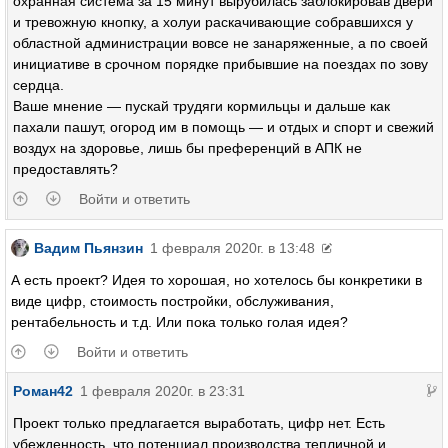
охранная система за 15 минут вырубилась заблокировав двери
и тревожную кнопку, а холуи раскачивающие собравшихся у
областной администрации вовсе не занаряженные, а по своей
инициативе в срочном порядке прибывшие на поездах по зову
сердца.
Ваше мнение — пускай трудяги кормильцы и дальше как
пахали пашут, огород им в помощь — и отдых и спорт и свежий
воздух на здоровье, лишь бы преференций в АПК не
предоставлять?
Войти и ответить
Вадим Пьянзин
1 февраля 2020г. в 13:48
А есть проект? Идея то хорошая, но хотелось бы конкретики в
виде цифр, стоимость постройки, обслуживания,
рентабельность и т.д. Или пока только голая идея?
Войти и ответить
Роман42
1 февраля 2020г. в 23:31
Проект только предлагается выработать, цифр нет. Есть
убежденность, что потенциал производства тепличной и,