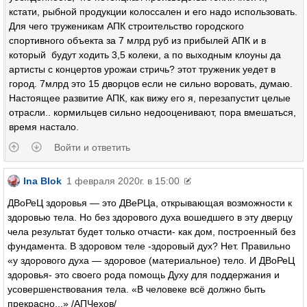
кстати, рыбной продукции колоссален и его надо использовать.
Для чего труженикам АПК строительство городского
спортивного объекта за 7 млрд руб из прибылей АПК и в
который будут ходить 3,5 колеки, а по выходным клоуны да
артисты с концертов урожаи стричь? этот труженик уедет в
город. 7млрд это 15 дворцов если не сильно воровать, думаю.
Настоящее развитие АПК, как вижу его я, перезапустит целые
отрасли.. кормильцев сильно недооценивают, пора вмешаться,
время настало.
Войти и ответить
Ina Blok
1 февраля 2020г. в 15:00
ДВоРеЦ здоровья — это ДВеРЦа, открывающая возможности к
здоровью тела. Но без здорового духа вошедшего в эту дверцу
чела результат будет только отчасти- как дом, построенный без
фундамента. В здоровом теле -здоровый дух? Нет. Правильно
«у здорового духа — здоровое (материальное) тело. И ДВоРеЦ
здоровья- это своего рода помощь Духу для поддержания и
усовершенствования тела. «В человеке всё должно быть
прекрасно...» /АПЧехов/