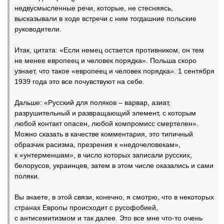
недвусмысленные речи, которые, не стесняясь,
высказывали в ходе встречи с ним тогдашние польские
руководители.
Итак, цитата: «Если немец остается противником, он тем
не менее европеец и человек порядка». Польша скоро
узнает, что такое «европеец и человек порядка». 1 сентября
1939 года это все почувствуют на себе.
Дальше: «Русский для поляков – варвар, азиат,
разрушительный и развращающий элемент, с которым
любой контакт опасен, любой компромисс смертелен».
Можно сказать в качестве комментария, это типичный
образчик расизма, презрения к «недочеловекам»,
к «унтерменшам», в число которых записали русских,
белорусов, украинцев, затем в этом числе оказались и сами
поляки.
Вы знаете, в этой связи, конечно, я смотрю, что в некоторых
странах Европы происходит с русофобией,
с антисемитизмом и так далее. Это все мне что-то очень