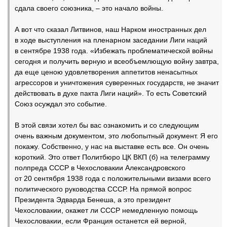
сдала своего союзника, – это начало войны.
А вот что сказал Литвинов, наш Нарком иностранных дел
в ходе выступления на пленарном заседании Лиги наций
в сентябре 1938 года. «Избежать проблематической войны
сегодня и получить верную и всеобъемлющую войну завтра,
да еще ценою удовлетворения аппетитов ненасытных
агрессоров и уничтожения суверенных государств, не значит
действовать в духе пакта Лиги наций». То есть Советский
Союз осуждал это событие.
В этой связи хотел бы вас ознакомить и со следующим
очень важным документом, это любопытный документ. Я его
покажу. Собственно, у нас на выставке есть все. Он очень
короткий. Это ответ Политбюро ЦК ВКП (б) на телеграмму
полпреда СССР в Чехословакии Александровского
от 20 сентября 1938 года с положительными визами всего
политического руководства СССР. На прямой вопрос
Президента Эдварда Бенеша, а это президент
Чехословакии, окажет ли СССР немедленную помощь
Чехословакии, если Франция останется ей верной,