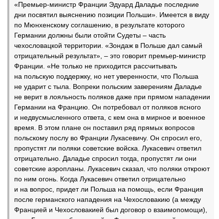
«Премьер-министр Франции Эдуард Даладье последние
дни посвятил выяснению позиции Польши». Имеется в виду
по Мюнхенскому соглашению, в результате которого
Германии должны были отойти Судеты – часть
чехословацкой территории. «Зондаж в Польше дал самый
отрицательный результат», – это говорит премьер-министр
Франции. «Не только не приходится рассчитывать
на польскую поддержку, но нет уверенности, что Польша
не ударит с тыла. Вопреки польским заверениям Даладье
не верит в лояльность поляков даже при прямом нападении
Германии на Францию. Он потребовал от поляков ясного
и недвусмысленного ответа, с кем она в мирное и военное
время. В этом плане он поставил ряд прямых вопросов
польскому послу во Франции Лукасевичу. Он спросил его,
пропустят ли поляки советские войска. Лукасевич ответил
отрицательно. Даладье спросил тогда, пропустят ли они
советские аэропланы. Лукасевич сказал, что поляки откроют
по ним огонь. Когда Лукасевич ответил отрицательно
и на вопрос, придет ли Польша на помощь, если Франция
после германского нападения на Чехословакию (а между
Францией и Чехословакией был договор о взаимопомощи),