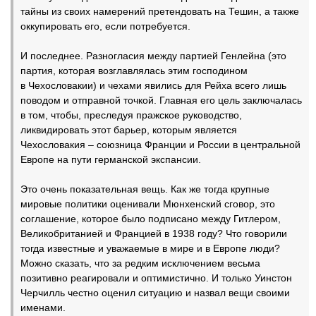
тайны из своих намерений претендовать на Тешин, а также
оккупировать его, если потребуется.
И последнее. Разногласия между партией Генлейна (это
партия, которая возглавлялась этим господином
в Чехословакии) и чехами явились для Рейха всего лишь
поводом и отправной точкой. Главная его цель заключалась
в том, чтобы, преследуя пражское руководство,
ликвидировать этот барьер, которым является
Чехословакия – союзница Франции и России в центральной
Европе на пути германской экспансии.
Это очень показательная вещь. Как же тогда крупные
мировые политики оценивали Мюнхенский сговор, это
соглашение, которое было подписано между Гитлером,
Великобританией и Францией в 1938 году? Что говорили
тогда известные и уважаемые в мире и в Европе люди?
Можно сказать, что за редким исключением весьма
позитивно реагировали и оптимистично. И только Уинстон
Черчилль честно оценил ситуацию и назвал вещи своими
именами.