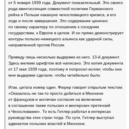
от 5 января 1939 года. Документ показательный. Это своего
рода квинтэссенция совместной политики Германского
рейха и Польши накануне чехословацкого кризиса, в его
ходе и после завершения. Это содержание цинично
по своему характеру по отношению к соседним
государствам, к Европе в целом. И он прямо демонстрирует
контуры польско-немецкого альянса как ударной силы,
направленной против России.
Приведу лишь несколько выдержек из него. 13-й документ.
Здесь мелким шрифтом всё написано. Это копия документа
от 17 мая 1939 года, поэтому я попросил коллег, чтобы они
мне выдержки сделали, чтобы читабельно было.
Итак, цитата номер один. Фюрер говорит открытым текстом:
«Оказалось не так-то просто добиться в Мюнхене
от французов и англичан согласия на включение
в соглашение также польских и венгерских претензий
к Чехословакии». То есть Гитлер работал в интересах
руководства этих стран тогда. По сути, Гитлер выступал
адвокатом польских властей в Мюнхене.