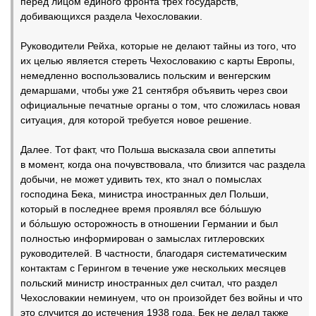
перед лицом единого фронта трех государств,
добивающихся раздела Чехословакии.
Руководители Рейха, которые не делают тайны из того, что
их целью является стереть Чехословакию с карты Европы,
немедленно воспользовались польским и венгерским
демаршами, чтобы уже 21 сентября объявить через свои
официальные печатные органы о том, что сложилась новая
ситуация, для которой требуется новое решение.
Далее. Тот факт, что Польша высказала свои аппетиты
в момент, когда она почувствовала, что близится час раздела
добычи, не может удивить тех, кто знал о помыслах
господина Бека, министра иностранных дел Польши,
который в последнее время проявлял все бо́льшую
и бо́льшую осторожность в отношении Германии и был
полностью информирован о замыслах гитлеровских
руководителей. В частности, благодаря систематическим
контактам с Герингом в течение уже нескольких месяцев
польский министр иностранных дел считал, что раздел
Чехословакии неминуем, что он произойдет без войны и что
это случится до истечения 1938 года. Бек не делал также