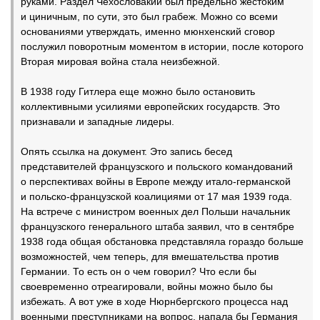
руками. Раздел Чехословакии был предельно жестоким
и циничным, по сути, это был грабеж. Можно со всеми
основаниями утверждать, именно мюнхенский сговор
послужил поворотным моментом в истории, после которого
Вторая мировая война стала неизбежной.
В 1938 году Гитлера еще можно было остановить
коллективными усилиями европейских государств. Это
признавали и западные лидеры.
Опять ссылка на документ. Это запись бесед
представителей французского и польского командований
о перспективах войны в Европе между итало-германской
и польско-французской коалициями от 17 мая 1939 года.
На встрече с министром военных дел Польши начальник
французского генерального штаба заявил, что в сентябре
1938 года общая обстановка представляла гораздо больше
возможностей, чем теперь, для вмешательства против
Германии. То есть он о чем говорил? Что если бы
своевременно отреагировали, войны можно было бы
избежать. А вот уже в ходе Нюрнбергского процесса над
военными преступниками на вопрос, напала бы Германия