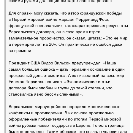
своими руками дал нацистам карт-бланш на реванш.
Для справки могу сказать, что автор французской победы
в Первой мировой войне маршал Фердинанд Фош,
французский военачальник, так охарактеризовал результаты
Версальского договора, он в свое время изрек
замечательное пророчество, он сказал, цитата: «Это не мир,
а перемирие лет на 20». Он практически не ошибся даже
во времени.
Президент США Вудро Вильсон предупреждал: «Наша
самая большая ошибка – дать Германии основание в один
прекрасный день отомстить». А вот известный на весь мир
Уинстон Черчилль написал: «Экономические статьи
договора были злобны и глупы до такой степени, что
становились явно бессмысленными».
Версальское мироустройство породило многочисленные
конфликты и противоречия. В их основе произвольно
оформленные победителями по итогам Первой мировой
войны рубежи новых государств в Европе. То есть границы
были переделены. Таким образом, это создало условия для