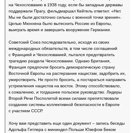
на Чехословакию в 1938 году, если бы западные державы
поддержали Прагу, фельдмаршал Кейтель ответил: «Нет.
Мы не были достаточно сильны с военной точки зрения».
Целью Мюнхена было вытеснить Россию из Европы,
выиграть время и завершить вооружение Германии.
Советский Союз последовательно, исходя из своих
международных обязательств, в том числе соглашений
с Францией и Чехословакией, пытался предотвратить
трагедию раздела Чехословакии. Однако Британия,
Франция предпочли бросить демократическую страну
Восточной Европы на растерзание нацистам, задобрить их,
умиротворить. Не просто бросить, а постараться направить
устремления нацистов на восток. Этому способствовало,
к сожалению, и тогдашнее польское руководство. Лидеры
Второй Речи Посполитой всеми силами препятствовали
созданию системы коллективной безопасности в Европе
с участием СССР.
Хочу вам представить еще один документ – запись беседы
Адольфа Гитлера с мининдел Польши Юзефом Беком