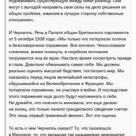
подчеркивать существующую между ними разницу. Они
могут с выгодой направить свои силы на дело решения их
общих проблем, изменив в лучшую сторону собственные
отношения».
И Черчилль. Речь в Палате общин Британского парламента
от 5 октября 1938 года: «Мы только что потерпели полное
и безоговорочное поражение. Все кончено. Чехословакия
сломлена, всеми покинута, в скорбном молчании
погружается она во мрак. Настало время посмотреть правде
в глаза. Довольно обманывать самих себя. Мы должны
реально оценить масштаб бедствия, постигшего мир. Мы
оказались перед лицом величайшей катастрофы,
обрушившейся на Великобританию и Францию. Мы
потерпели поражение, не участвуя в войне. И последствия
этого поражения еще долго будут напоминать о себе.
Не думайте, что опасность миновала, это еще далеко
не конец, это только начало грандиозного сведения счетов.
Это лишь первый тревожный звонок». Вот это оценка.
То есть о чем Черчилль сказал? То, что произошло
в Мюнхене, то, что западная так называемая демократия