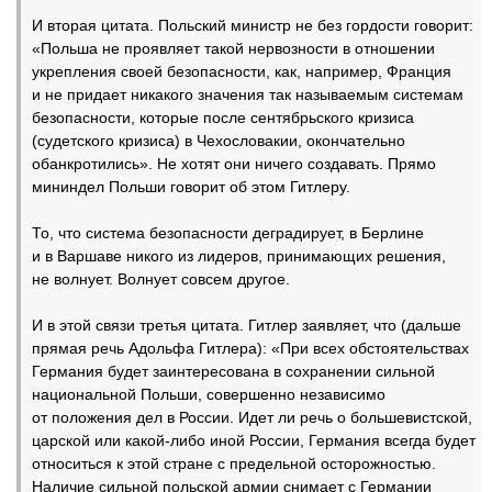
И вторая цитата. Польский министр не без гордости говорит:
«Польша не проявляет такой нервозности в отношении
укрепления своей безопасности, как, например, Франция
и не придает никакого значения так называемым системам
безопасности, которые после сентябрьского кризиса
(судетского кризиса) в Чехословакии, окончательно
обанкротились». Не хотят они ничего создавать. Прямо
мининдел Польши говорит об этом Гитлеру.
То, что система безопасности деградирует, в Берлине
и в Варшаве никого из лидеров, принимающих решения,
не волнует. Волнует совсем другое.
И в этой связи третья цитата. Гитлер заявляет, что (дальше
прямая речь Адольфа Гитлера): «При всех обстоятельствах
Германия будет заинтересована в сохранении сильной
национальной Польши, совершенно независимо
от положения дел в России. Идет ли речь о большевистской,
царской или какой-либо иной России, Германия всегда будет
относиться к этой стране с предельной осторожностью.
Наличие сильной польской армии снимает с Германии