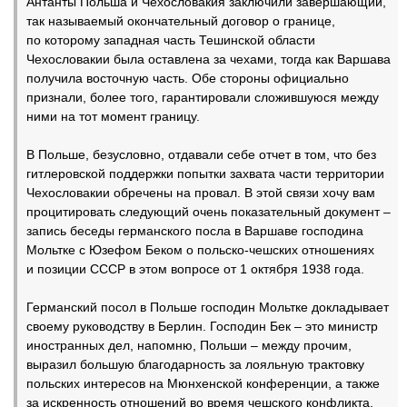
Антанты Польша и Чехословакия заключили завершающий,
так называемый окончательный договор о границе,
по которому западная часть Тешинской области
Чехословакии была оставлена за чехами, тогда как Варшава
получила восточную часть. Обе стороны официально
признали, более того, гарантировали сложившуюся между
ними на тот момент границу.
В Польше, безусловно, отдавали себе отчет в том, что без
гитлеровской поддержки попытки захвата части территории
Чехословакии обречены на провал. В этой связи хочу вам
процитировать следующий очень показательный документ –
запись беседы германского посла в Варшаве господина
Мольтке с Юзефом Беком о польско-чешских отношениях
и позиции СССР в этом вопросе от 1 октября 1938 года.
Германский посол в Польше господин Мольтке докладывает
своему руководству в Берлин. Господин Бек – это министр
иностранных дел, напомню, Польши – между прочим,
выразил большую благодарность за лояльную трактовку
польских интересов на Мюнхенской конференции, а также
за искренность отношений во время чешского конфликта.