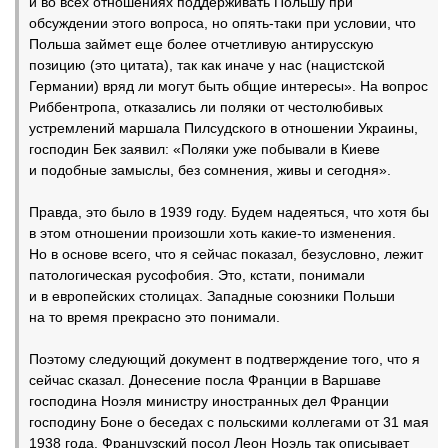
и во всех отношениях поддерживать Польшу при
обсуждении этого вопроса, но опять-таки при условии, что
Польша займет еще более отчетливую антирусскую
позицию (это цитата), так как иначе у нас (нацистской
Германии) вряд ли могут быть общие интересы». На вопрос
Риббентропа, отказались ли поляки от честолюбивых
устремлений маршала Пилсудского в отношении Украины,
господин Бек заявил: «Поляки уже побывали в Киеве
и подобные замыслы, без сомнения, живы и сегодня».
Правда, это было в 1939 году. Будем надеяться, что хотя бы
в этом отношении произошли хоть какие-то изменения.
Но в основе всего, что я сейчас показал, безусловно, лежит
патологическая русофобия. Это, кстати, понимали
и в европейских столицах. Западные союзники Польши
на то время прекрасно это понимали.
Поэтому следующий документ в подтверждение того, что я
сейчас сказал. Донесение посла Франции в Варшаве
господина Ноэля министру иностранных дел Франции
господину Боне о беседах с польскими коллегами от 31 мая
1938 года. Французский посол Леон Ноэль так описывает