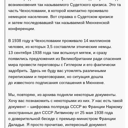
возникновения так называемого Судетского кризиса. Это та
часть Чехословакии, в которой компактно проживало
немецкое население. Вот справка о Судетском кризисе
и затем последовавшей так называемой Мюнхенской
конференции.
В 1938 году в Чехословакии проживало 14 миллионов
человек, из которых 3,5 составляли этнические немцы.
13 сентября 1938 года там вспыхнул мятеж, и сразу
появились предложения из Великобритании ради спасения
мира провести переговоры с Гитлером и его фактически
задобрить. Здесь не буду вас утомлять различными
переписками и переговорами, но ситуация дошла
до известного подписания соглашения в Мюнхене.
Мы, повторяю, из архива подняли некоторые документы.
Хочу вас познакомить с некоторыми из них. У нас есть такой
документ – шифровка полпреда СССР во Франции Наркому
иностранных дел СССР Литвинову от 25 мая 1938 года
о доверительной беседе с премьер-министром Франции
Даладье. Я просто прочитаю, интересный документ.