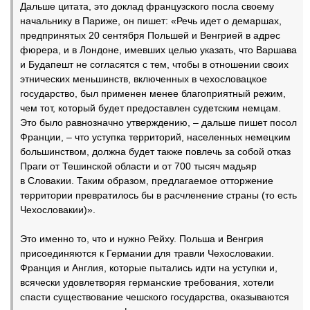
Дальше цитата, это доклад французского посла своему
начальнику в Париже, он пишет: «Речь идет о демаршах,
предпринятых 20 сентября Польшей и Венгрией в адрес
фюрера, и в Лондоне, имевших целью указать, что Варшава
и Будапешт не согласятся с тем, чтобы в отношении своих
этнических меньшинств, включенных в чехословацкое
государство, был применен менее благоприятный режим,
чем тот, который будет предоставлен судетским немцам.
Это было равнозначно утверждению, – дальше пишет посол
Франции, – что уступка территорий, населенных немецким
большинством, должна будет также повлечь за собой отказ
Праги от Тешинской области и от 700 тысяч мадьяр
в Словакии. Таким образом, предлагаемое отторжение
территории превратилось бы в расчленение страны (то есть
Чехословакии)».
Это именно то, что и нужно Рейху. Польша и Венгрия
присоединяются к Германии для травли Чехословакии.
Франция и Англия, которые пытались идти на уступки и,
всячески удовлетворяя германские требования, хотели
спасти существование чешского государства, оказываются