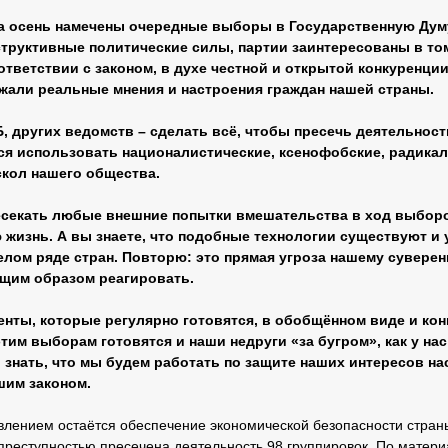
а осень намечены очередные выборы в Государственную Дум
структивные политические силы, партии заинтересованы в то
тветствии с законом, в духе честной и открытой конкуренции
жали реальные мнения и настроения граждан нашей страны.
, других ведомств – сделать всё, чтобы пресечь деятельность
ся использовать националистические, ксенофобские, радикал
скол нашего общества.
ресекать любые внешние попытки вмешательства в ход выборо
жизнь. А вы знаете, что подобные технологии существуют и 
лом ряде стран. Повторю: это прямая угроза нашему суверен
ющим образом реагировать.
нты, которые регулярно готовятся, в обобщённом виде и конк
этим выборам готовятся и наши недруги «за бугром», как у нас
знать, что мы будем работать по защите наших интересов на
шим законом.
лением остаётся обеспечение экономической безопасности стран
гпреступностью пресечена деятельность 98 группировок. По матер