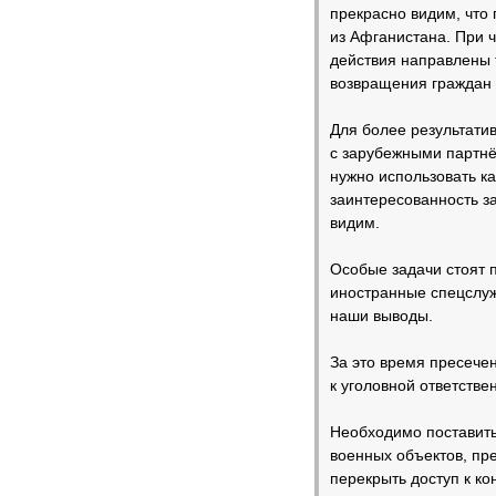
прекрасно видим, что
из Афганистана. При 
действия направлены т
возвращения граждан э
Для более результати
с зарубежными партнё
нужно использовать к
заинтересованность за
видим.
Особые задачи стоят 
иностранные спецслуж
наши выводы.
За это время пресечен
к уголовной ответстве
Необходимо поставить 
военных объектов, пр
перекрыть доступ к к