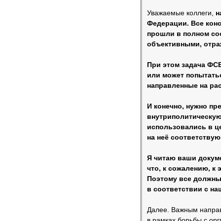
Уважаемые коллеги,
н
Федерации. Все кон
прошли в полном соо
объективными, отра
При этом задача ФСБ
или может попытать
направленные на ра
И конечно, нужно п
внутриполитическую 
использовались в це
на неё соответству
Я читаю ваши докуме
что, к сожалению, к 
Поэтому все должны 
в соответствии с на
Далее. Важным направ
в рамках борьбы с ор