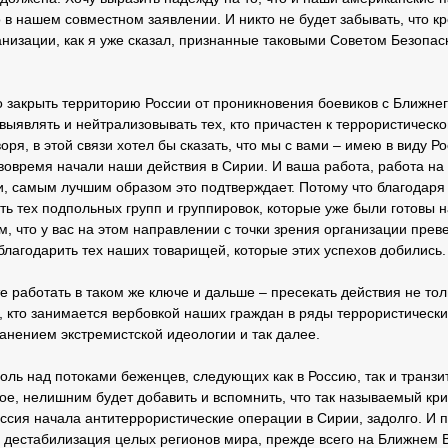
о в нашем совместном заявлении. И никто не будет забывать, что к
анизации, как я уже сказал, признанные таковыми Советом Безопа
.
 закрыть территорию России от проникновения боевиков с Ближнего
выявлять и нейтрализовывать тех, кто причастен к террористическ
воря, в этой связи хотел бы сказать, что мы с вами – имею в виду Р
овремя начали наши действия в Сирии. И ваша работа, работа на 
, самым лучшим образом это подтверждает. Потому что благодар
ть тех подпольных групп и группировок, которые уже были готовы 
м, что у вас на этом направлении с точки зрения организации прев
благодарить тех наших товарищей, которые этих успехов добились.
е работать в таком же ключе и дальше – пресекать действия не толь
х, кто занимается вербовкой наших граждан в ряды террористических
анением экстремистской идеологии и так далее.
оль над потоками беженцев, следующих как в Россию, так и транзи
ное, нелишним будет добавить и вспомнить, что так называемый кр
Россия начала антитеррористические операции в Сирии, задолго. И 
 дестабилизация целых регионов мира, прежде всего на Ближнем В