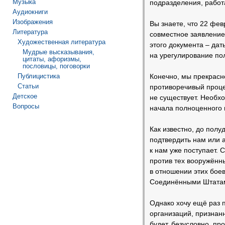
Музыка
подразделения, работ
Аудиокниги
Изображения
Вы знаете, что 22 фев
Литература
совместное заявление
Художественная литература
этого документа – да
Мудрые высказывания,
на урегулирование пол
цитаты, афоризмы,
пословицы, поговорки
Публицистика
Конечно, мы прекрасно
Статьи
противоречивый проце
Детское
не существует. Необх
Вопросы
начала полноценного в
Как известно, до пол
подтвердить нам или
к нам уже поступает. 
против тех вооружённы
в отношении этих бое
Соединёнными Штатами
Однако хочу ещё раз 
организаций, признан
будет, безусловно, пр