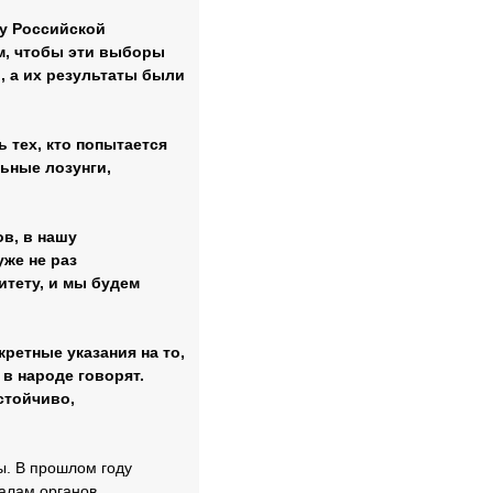
у Российской
м, чтобы эти выборы
, а их результаты были
 тех, кто попытается
ьные лозунги,
в, в нашу
уже не раз
итету, и мы будем
ретные указания на то,
 в народе говорят.
стойчиво,
ы. В прошлом году
иалам органов