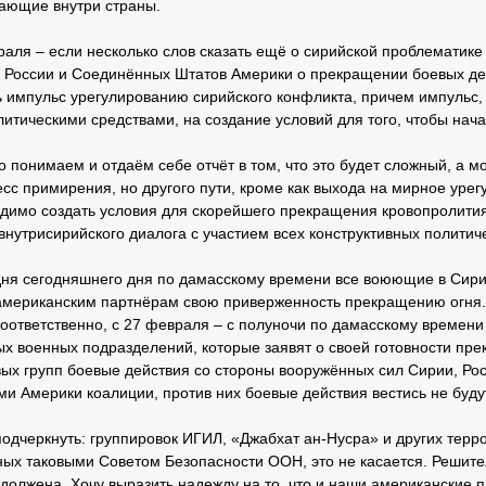
ающие внутри страны.
раля – если несколько слов сказать ещё о сирийской проблематике
 России и Соединённых Штатов Америки о прекращении боевых де
ть импульс урегулированию сирийского конфликта, причем импульс
итическими средствами, на создание условий для того, чтобы нача
 понимаем и отдаём себе отчёт в том, что это будет сложный, а м
сс примирения, но другого пути, кроме как выхода на мирное урег
одимо создать условия для скорейшего прекращения кровопролития
нутрисирийского диалога с участием всех конструктивных политиче
удня сегодняшнего дня по дамасскому времени все воюющие в Сир
 американским партнёрам свою приверженность прекращению огня
Соответственно, с 27 февраля – с полуночи по дамасскому времени
х военных подразделений, которые заявят о своей готовности прек
вых групп боевые действия со стороны вооружённых сил Сирии, Ро
 Америки коалиции, против них боевые действия вестись не будут
подчеркнуть: группировок ИГИЛ, «Джабхат ан-Нусра» и других терр
ных таковыми Советом Безопасности ООН, это не касается. Решите
одолжена. Хочу выразить надежду на то, что и наши американские