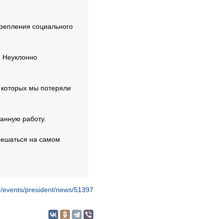
крепления социального
. Неуклонно
 которых мы потеряли
ланную работу.
 решаться на самом
ru/events/president/news/51397