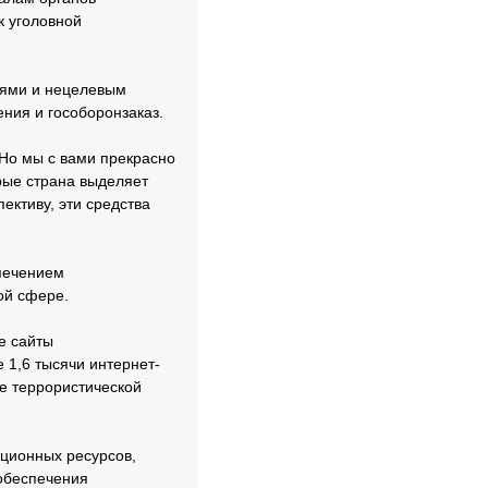
к уголовной
ниями и нецелевым
ния и гособоронзаказ.
 Но мы с вами прекрасно
орые страна выделяет
ективу, эти средства
печением
ой сфере.
е сайты
1,6 тысячи интернет-
ле террористической
ционных ресурсов,
 обеспечения