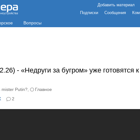
Добавить материал
Подписки
Сообщения
Ком
орское
Вопросы
02.26) - «Недруги за бугром» уже готовятся
 mister Putin?
,
Главное
X
2