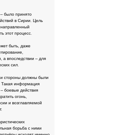
 – было принято
йствий в Сирии. Цель
, направленный
ть этот процесс.
ожет быть, даже
улирование,
, а впоследствии – для
ских сил.
ии стороны должны были
. Такая информация
 – боевые действия
ратить огонь,
ссии и возглавляемой
.
ористических
льная борьба с ними
 партнёры исходят именно