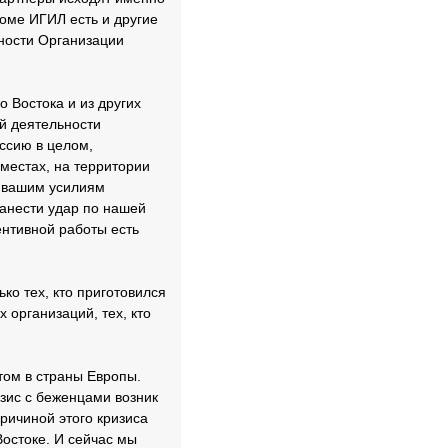
роме ИГИЛ есть и другие
сности Организации
 Востока и из других
ой деятельности
оссию в целом,
местах, на территории
я вашим усилиям
нанести удар по нашей
ентивной работы есть
ко тех, кто приготовился
 организаций, тех, кто
том в страны Европы.
изис с беженцами возник
причиной этого кризиса
остоке. И сейчас мы