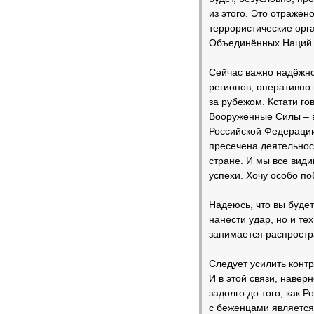
из этого. Это отражен
террористические орг
Объединённых Наций
Сейчас важно надёжно
регионов, оперативно 
за рубежом. Кстати го
Вооружённые Силы – в
Российской Федерации
пресечена деятельнос
стране. И мы все види
успехи. Хочу особо по
Надеюсь, что вы будет
нанести удар, но и те
занимается распростр
Следует усилить контр
И в этой связи, навер
задолго до того, как 
с беженцами является