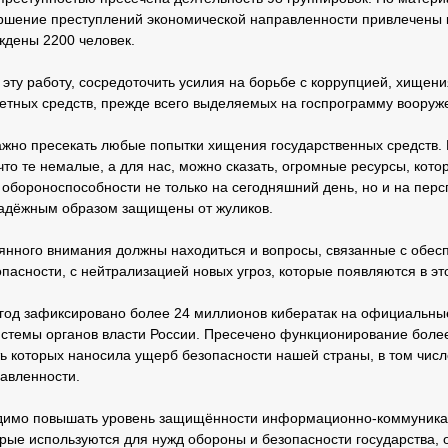
ершение преступлений экономической направленности привлечены 
ждены 2200 человек.
 эту работу, сосредоточить усилия на борьбе с коррупцией, хище
тных средств, прежде всего выделяемых на госпрограмму вооруже
важно пресекать любые попытки хищения государственных средств.
что те немалые, а для нас, можно сказать, огромные ресурсы, кот
обороноспособности не только на сегодняшний день, но и на персп
адёжным образом защищены от жуликов.
янного внимания должны находиться и вопросы, связанные с обес
асности, с нейтрализацией новых угроз, которые появляются в эт
год зафиксировано более 24 миллионов кибератак на официальны
темы органов власти России. Пресечено функционирование более 
ть которых наносила ущерб безопасности нашей страны, в том чис
равленности.
одимо повышать уровень защищённости информационно-коммуника
торые используются для нужд обороны и безопасности государства,