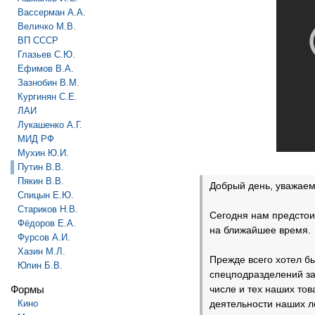
Вассерман А.А.
Величко М.В.
ВП СССР
Глазьев С.Ю.
Ефимов В.А.
Зазнобин В.М.
Кургинян С.Е.
ЛАИ
Лукашенко А.Г.
МИД РФ
Мухин Ю.И.
Путин В.В.
Пякин В.В.
Добрый день, уважае
Спицын Е.Ю.
Стариков Н.В.
Сегодня нам предстои
Фёдоров Е.А.
на ближайшее время.
Фурсов А.И.
Хазин М.Л.
Прежде всего хотел бы
Юлин Б.В.
спецподразделений за
Формы
числе и тех наших то
Кино
деятельности наших л