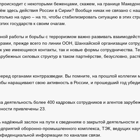
 происходит с некоторыми беженцами, скажем, на границе Македо
чём здесь действия России в Сирии? Вообще никак не связано с н
олько на одно – на то, чтобы стабилизировать ситуацию в этих стр
тих государств к своим очагам.
вной работы и борьбы с терроризмом важно развивать взаимодейств
рами, прежде всего по линии ООН, Шанхайской организации сотр
ак уже имеющиеся контакты, так и новые формы сотрудничества. Те
рубежных силовых структур в таком партнёрстве, безусловно, раст
перед органами контрразведки. Вы помните, на прошлой коллегии 
бы наращивают свою активность в России, и прошедший год убеди
а деятельность более 400 кадровых сотрудников и агентов зарубеж
нности привлечены 23.
надёжный заслон на пути к сведениям о закрытой деятельности и 
едприятий оборонно-промышленного комплекса, ТЭК, ведущих науч
онфиденциальной информации по каналам связи.