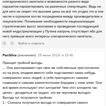
олигархического капитала и возможности разного вида
паразитов паразитировать на различных спекуляциях. Ведь ни
для кого не секрет что высокие цены на всё что угодно это в том
числе и огромное кол-во посредников между производителем и
покупателем. Понимание необходимости национализации
стратегических высот экономики и проведения последующей
новой индустриализации у Путина напрочь отсутствует ибо для
него превыше всего интересы олигархического капитала....
Войти и ответить
PanSilva
(анонимно)
29 июня 2013г. в 15:46
Принцип тройной выгоды
„...Oни рассказывают про свои же собственные преступления,
но на роль злодеев вместо себя подставляют каких-нибудь
совершенно иных людей, а себя преподносят самыми
главными и самыми компетентными борцами с этим злом. Они
всё время используют этот алгоритм! Чем этот алгоритм так
ценен - догадаться не трудно: это же чертовски выгодно.
Выгода тут получается тройная:
1 - Сначала получается выгода от совершения самого