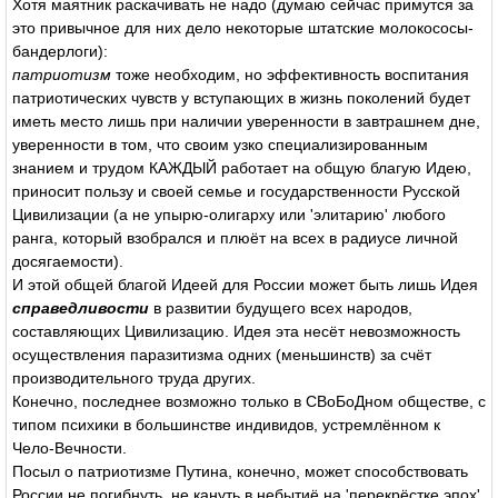
Хотя маятник раскачивать не надо (думаю сейчас примутся за
это привычное для них дело некоторые штатские молокососы-
бандерлоги):
патриотизм
тоже необходим, но эффективность воспитания
патриотических чувств у вступающих в жизнь поколений будет
иметь место лишь при наличии уверенности в завтрашнем дне,
уверенности в том, что своим узко специализированным
знанием и трудом КАЖДЫЙ работает на общую благую Идею,
приносит пользу и своей семье и государственности Русской
Цивилизации (а не упырю-олигарху или 'элитарию' любого
ранга, который взобрался и плюёт на всех в радиусе личной
досягаемости).
И этой общей благой Идеей для России может быть лишь Идея
справедливости
в развитии будущего всех народов,
составляющих Цивилизацию. Идея эта несёт невозможность
осуществления паразитизма одних (меньшинств) за счёт
производительного труда других.
Конечно, последнее возможно только в СВоБоДном обществе, с
типом психики в большинстве индивидов, устремлённом к
Чело-Вечности.
Посыл о патриотизме Путина, конечно, может способствовать
России не погибнуть, не кануть в небытиё на 'перекрёстке эпох',