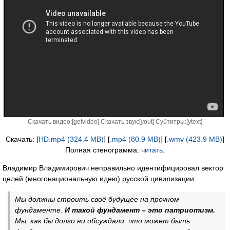
Скачать видео:[
getvideo
] Скачать звук:[
yout
] Субтитры:[
ytext
]
Скачать: [
HD.mp4 (324.4 MB)
] [
.mp4 (80.9 MB)
] [
.wmv (423.9 MB)
]
Полная стенограмма:
читать
.
Владимир Владимирович неправильно идентифицировал вектор
целей (многонациональную идею) русской цивилизации:
Мы должны строить своё будущее на прочном
фундаменте.
И такой фундамент – это патриотизм.
Мы, как бы долго ни обсуждали, что может быть