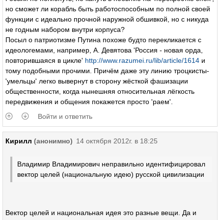
но сможет ли корабль быть работоспособным по полной своей
функции с идеально прочной наружной обшивкой, но с никуда
не годным набором внутри корпуса?
Посыл о патриотизме Путина похоже будто перекликается с
идеологемами, например, А. Девятова 'Россия - новая орда,
повторившаяся в цикле'
http://www.razumei.ru/lib/article/1614
и
тому подобными прочими. Причём даже эту линию троцкисты-
'умельцы' легко вывернут в сторону жёсткой фашизации
общественности, когда нынешняя относительная лёгкость
передвижения и общения покажется просто 'раем'.
Войти и ответить
Кирилл
(анонимно)
14 октября 2012г. в 18:25
Владимир Владимирович неправильно идентифицировал
вектор целей (национальную идею) русской цивилизации
Вектор целей и национальная идея это разные вещи. Да и