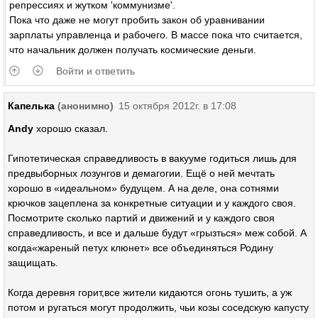
репрессиях и жутком 'коммунизме'.
Пока что даже не могут пробить закон об уравнивании
зарплаты управленца и рабочего. В массе пока что считается,
что начальник должен получать космические деньги.
Войти и ответить
Капелька
(анонимно)
15 октября 2012г. в 17:08
Andy
хорошо сказал.
Гипотетическая справедливость в вакууме годиться лишь для
предвыборных лозунгов и демагогии. Ещё о ней мечтать
хорошо в «идеальном» будущем. А на деле, она сотнями
крючков зацеплена за конкретные ситуации и у каждого своя.
Посмотрите сколько партий и движений и у каждого своя
справедливость, и все и дальше будут «грызться» меж собой. А
когда«жареный петух клюнет» все объединяться Родину
защищать.
Когда деревня горит,все жители кидаются огонь тушить, а уж
потом и ругаться могут продолжить, чьи козы соседскую капусту