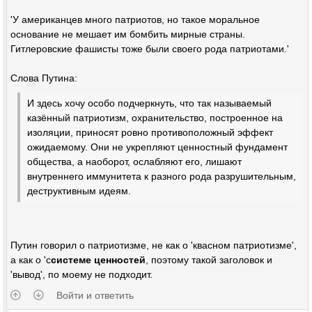
'У американцев много патриотов, но такое моральное
основание не мешает им бомбить мирные страны.
Гитлеровские фашисты тоже были своего рода патриотами.'
Слова Путина:
И здесь хочу особо подчеркнуть, что так называемый
казённый патриотизм, охранительство, построенное на
изоляции, приносят ровно противоположный эффект
ожидаемому. Они не укрепляют ценностный фундамент
общества, а наоборот, ослабляют его, лишают
внутреннего иммунитета к разного рода разрушительным,
деструктивным идеям.
Путин говорил о патриотизме, не как о 'квасном патриотизме',
а как о 'с
системе ценностей
, поэтому такой заголовок и
'вывод', по моему не подходит.
Войти и ответить