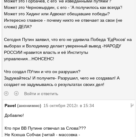
Может это Горбачев, с его 'не изведанными путями'?
Может это Черномырдин, с его - 'А получилось как всегда'!
Может это Хидинг или Адвокат обещавшие победы?
Интересно главное - почему никто не отвечает за свои (не
слова) ДЕЛА?
Сегодня Путин заявил, что его не удивила Победа 'ЕдРосов' на
выборах и Володимир делает уверенный вывод -НАРОДУ
РОССИИ нравится власть и её Институты
управления...НОНСЕНС!
Что создал ПУтин и что он разрушил?
Задумайтесь! И получите- Разрушил, чего не создавал! А
создает не задумываясь о результатах своих дел!
Войти и ответить
Pavel
(анонимно)
15 октября 2012г. в 15:34
Добавлю!
Кто при ВВ Путине отвечал за Слова???
Не Ксюша Собчак (читай - массовка -