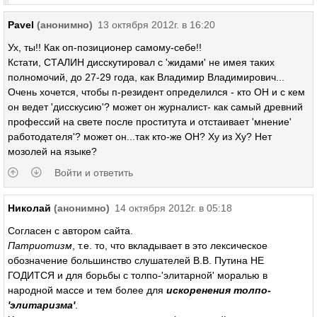
Pavel
(анонимно)
13 октября 2012г. в 16:20
Ух, ты!! Как оп-позиционер самому-себе!!
Кстати, СТАЛИН дисскутировал с 'жидами' не имея таких
полномочий, до 27-29 года, как Владимир Владимирович...
Очень хочется, чтобы п-резидент определился - кто ОН и с кем
он ведет 'дисскусию'? может он журналист- как самый древний
профессий на свете после проститута и отстаивает 'мнение'
работодателя'? может он...так кто-же ОН? Ху из Ху? Нет
мозолей на языке?
Войти и ответить
Николай
(анонимно)
14 октября 2012г. в 05:18
Согласен с автором сайта.
Патриотизм
, т.е. то, что вкладывает в это лексическое
обозначение большинство слушателей В.В. Путина НЕ
ГОДИТСЯ и для борьбы с толпо-'элитарной' моралью в
народной массе и тем более для
искоренения толпо-
'элитаризма'
.