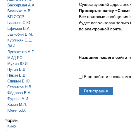
Существующий адрес элек
Вассерман А.А.
Проверьте папку «Спам»
Величко М.В.
Все почтовые сообщения с 
ВП СССР
Глазьев С.Ю.
будет использован только
Ефимов В.А.
по электронной почте.
Зазнобин В.М.
Кургинян С.Е.
ЛАИ
Лукашенко А.Г.
Название нашего сайта 
МИД РФ
Мухин Ю.И.
Путин В.В.
Пякин В.В.
Я не робот и я ознаком
Спицын Е.Ю.
Стариков Н.В.
Фёдоров Е.А.
Фурсов А.И.
Хазин М.Л.
Юлин Б.В.
Формы
Кино