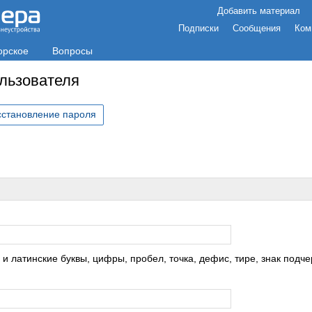
Добавить материал
Подписки
Сообщения
Ком
орское
Вопросы
ользователя
сстановление пароля
с
 латинские буквы, цифры, пробел, точка, дефис, тире, знак подче