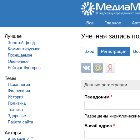
Всё
Главное
Авт
Учётная запись п
Лучшее
Золотой фонд
Комментируемое
Вход
Регистрация
Во
Посещаемое
Оценённое
Login with ВКонтакте
Login with Mail.ru
Login with Яндек
Рейтинг блогеров
Темы
Психология
Данные регистрации
Философия
Псевдоним
*
История
Политика
Техника
Здоровье
Разрешены кириллические и
Работа сайта
E-mail адрес
*
Авторы
Ашманов И.С.