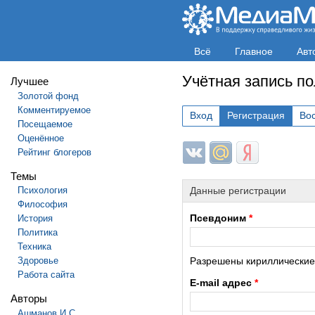
Всё
Главное
Авт
Учётная запись п
Лучшее
Золотой фонд
Комментируемое
Вход
Регистрация
Во
Посещаемое
Оценённое
Login with ВКонтакте
Login with Mail.ru
Login with Яндек
Рейтинг блогеров
Темы
Психология
Данные регистрации
Философия
Псевдоним
*
История
Политика
Техника
Здоровье
Разрешены кириллические и
Работа сайта
E-mail адрес
*
Авторы
Ашманов И.С.