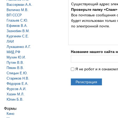
Существующий адрес элек
Вассерман А.А.
Проверьте папку «Спам»
Величко М.В.
Все почтовые сообщения с 
ВП СССР
Глазьев С.Ю.
будет использован только
Ефимов В.А.
по электронной почте.
Зазнобин В.М.
Кургинян С.Е.
ЛАИ
Лукашенко А.Г.
Название нашего сайта 
МИД РФ
Мухин Ю.И.
Путин В.В.
Пякин В.В.
Я не робот и я ознаком
Спицын Е.Ю.
Стариков Н.В.
Фёдоров Е.А.
Фурсов А.И.
Хазин М.Л.
Юлин Б.В.
Формы
Кино