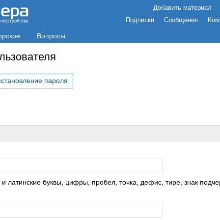
Добавить материал
Подписки
Сообщения
Ком
орское
Вопросы
ользователя
сстановление пароля
с
 латинские буквы, цифры, пробел, точка, дефис, тире, знак подче