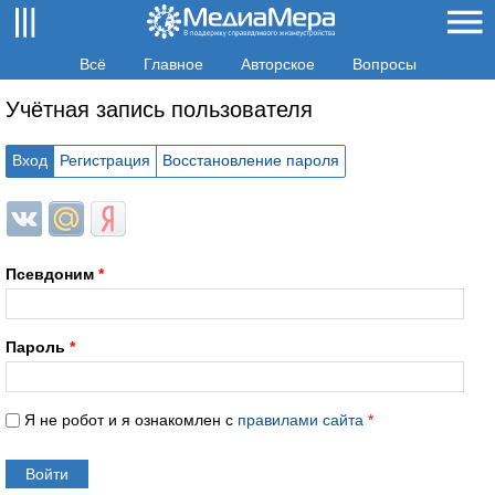
Всё
Главное
Авторское
Вопросы
Учётная запись пользователя
Вход
Регистрация
Восстановление пароля
Login with ВКонтакте
Login with Mail.ru
Login with Яндекс
Псевдоним
*
Пароль
*
Я не робот и я ознакомлен с
правилами сайта
*