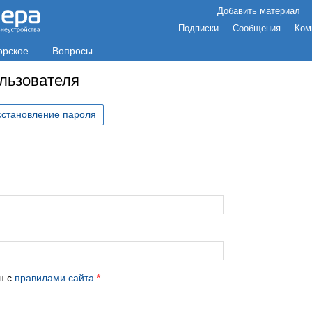
Добавить материал
Подписки
Сообщения
Ком
орское
Вопросы
ользователя
сстановление пароля
с
н с
правилами сайта
*