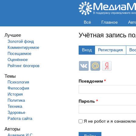
Всё
Главное
Авт
Учётная запись п
Лучшее
Золотой фонд
Комментируемое
Вход
Регистрация
Во
Посещаемое
Оценённое
Login with ВКонтакте
Login with Mail.ru
Login with Яндек
Рейтинг блогеров
Темы
Псевдоним
*
Психология
Философия
История
Политика
Пароль
*
Техника
Здоровье
Работа сайта
Я не робот и я ознакомле
Авторы
Ашманов И.С.