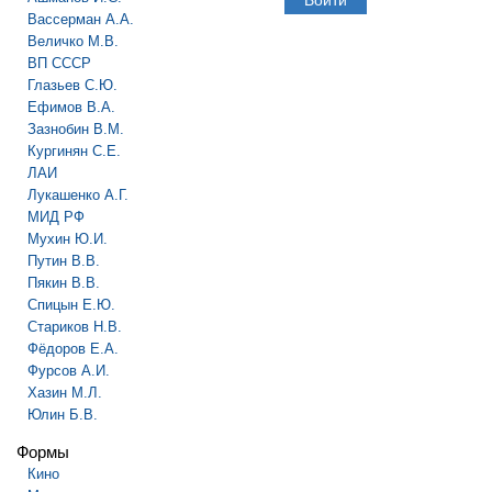
Вассерман А.А.
Величко М.В.
ВП СССР
Глазьев С.Ю.
Ефимов В.А.
Зазнобин В.М.
Кургинян С.Е.
ЛАИ
Лукашенко А.Г.
МИД РФ
Мухин Ю.И.
Путин В.В.
Пякин В.В.
Спицын Е.Ю.
Стариков Н.В.
Фёдоров Е.А.
Фурсов А.И.
Хазин М.Л.
Юлин Б.В.
Формы
Кино