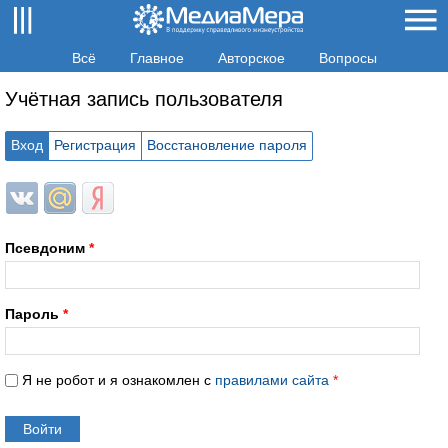
Всё
Главное
Авторское
Вопросы
Учётная запись пользователя
Вход
Регистрация
Восстановление пароля
Login with ВКонтакте
Login with Mail.ru
Login with Яндекс
Псевдоним
*
Пароль
*
Я не робот и я ознакомлен с
правилами сайта
*