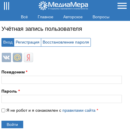
Всё
Главное
Авторское
Вопросы
Учётная запись пользователя
Вход
Регистрация
Восстановление пароля
Login with ВКонтакте
Login with Mail.ru
Login with Яндекс
Псевдоним
*
Пароль
*
Я не робот и я ознакомлен с
правилами сайта
*