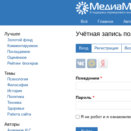
Всё
Главное
Авт
Учётная запись п
Лучшее
Золотой фонд
Комментируемое
Вход
Регистрация
Во
Посещаемое
Оценённое
Login with ВКонтакте
Login with Mail.ru
Login with Яндек
Рейтинг блогеров
Темы
Псевдоним
*
Психология
Философия
История
Политика
Пароль
*
Техника
Здоровье
Работа сайта
Я не робот и я ознакомле
Авторы
Ашманов И.С.