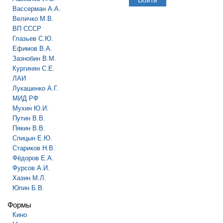
Вассерман А.А.
Величко М.В.
ВП СССР
Глазьев С.Ю.
Ефимов В.А.
Зазнобин В.М.
Кургинян С.Е.
ЛАИ
Лукашенко А.Г.
МИД РФ
Мухин Ю.И.
Путин В.В.
Пякин В.В.
Спицын Е.Ю.
Стариков Н.В.
Фёдоров Е.А.
Фурсов А.И.
Хазин М.Л.
Юлин Б.В.
Формы
Кино