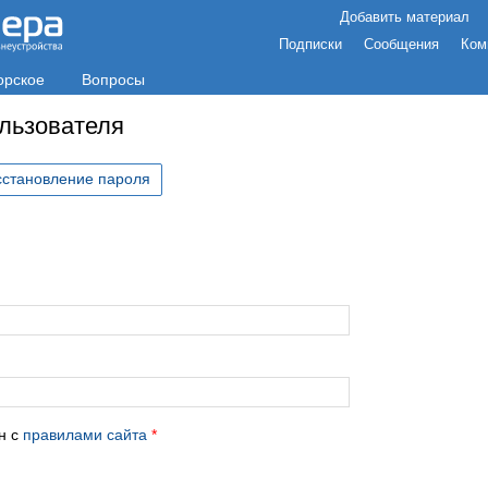
Добавить материал
Подписки
Сообщения
Ком
орское
Вопросы
ользователя
сстановление пароля
с
н с
правилами сайта
*