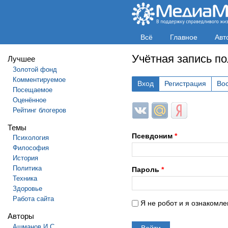
Всё
Главное
Авт
Учётная запись п
Лучшее
Золотой фонд
Комментируемое
Вход
Регистрация
Во
Посещаемое
Оценённое
Login with ВКонтакте
Login with Mail.ru
Login with Яндек
Рейтинг блогеров
Темы
Псевдоним
*
Психология
Философия
История
Политика
Пароль
*
Техника
Здоровье
Работа сайта
Я не робот и я ознакомле
Авторы
Ашманов И.С.