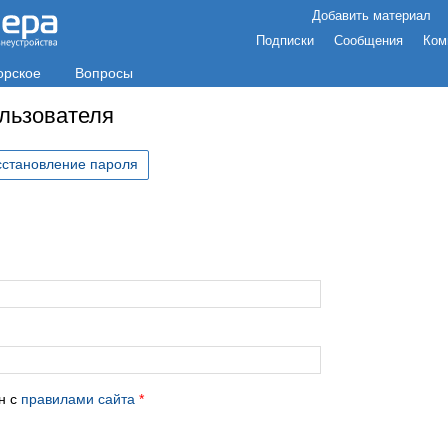
Добавить материал
Подписки
Сообщения
Ком
орское
Вопросы
ользователя
сстановление пароля
с
н с
правилами сайта
*