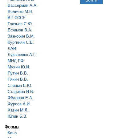
Вассерман А.А.
Величко М.В.
ВП СССР
Глазьев С.Ю.
Ефимов В.А.
Зазнобин В.М.
Кургинян С.Е.
ЛАИ
Лукашенко А.Г.
МИД РФ
Мухин Ю.И.
Путин В.В.
Пякин В.В.
Спицын Е.Ю.
Стариков Н.В.
Фёдоров Е.А.
Фурсов А.И.
Хазин М.Л.
Юлин Б.В.
Формы
Кино