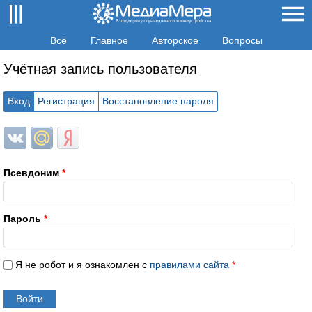
Всё
Главное
Авторское
Вопросы
Учётная запись пользователя
Вход
Регистрация
Восстановление пароля
Login with ВКонтакте
Login with Mail.ru
Login with Яндекс
Псевдоним
*
Пароль
*
Я не робот и я ознакомлен с
правилами сайта
*