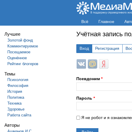
Всё
Главное
Авт
Учётная запись п
Лучшее
Золотой фонд
Комментируемое
Вход
Регистрация
Во
Посещаемое
Оценённое
Login with ВКонтакте
Login with Mail.ru
Login with Яндек
Рейтинг блогеров
Темы
Псевдоним
*
Психология
Философия
История
Политика
Пароль
*
Техника
Здоровье
Работа сайта
Я не робот и я ознакомле
Авторы
Ашманов И.С.