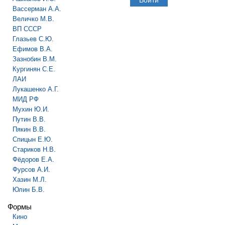
Вассерман А.А.
Величко М.В.
ВП СССР
Глазьев С.Ю.
Ефимов В.А.
Зазнобин В.М.
Кургинян С.Е.
ЛАИ
Лукашенко А.Г.
МИД РФ
Мухин Ю.И.
Путин В.В.
Пякин В.В.
Спицын Е.Ю.
Стариков Н.В.
Фёдоров Е.А.
Фурсов А.И.
Хазин М.Л.
Юлин Б.В.
Формы
Кино