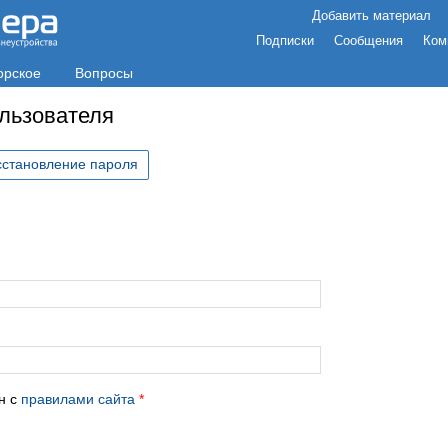
Добавить материал
Подписки
Сообщения
Ком
орское
Вопросы
ользователя
сстановление пароля
с
н с
правилами сайта
*