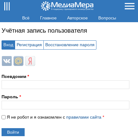
Всё
Главное
Авторское
Вопросы
Учётная запись пользователя
Вход
Регистрация
Восстановление пароля
Login with ВКонтакте
Login with Mail.ru
Login with Яндекс
Псевдоним
*
Пароль
*
Я не робот и я ознакомлен с
правилами сайта
*