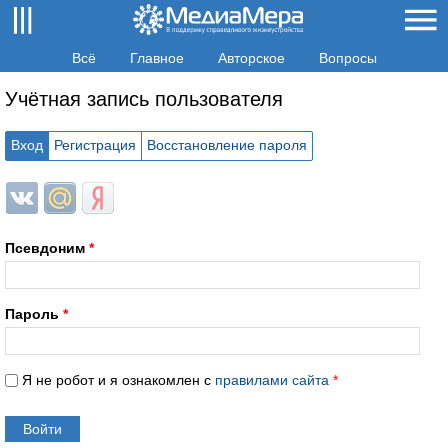
Всё
Главное
Авторское
Вопросы
Учётная запись пользователя
Вход
Регистрация
Восстановление пароля
Login with ВКонтакте
Login with Mail.ru
Login with Яндекс
Псевдоним
*
Пароль
*
Я не робот и я ознакомлен с
правилами сайта
*