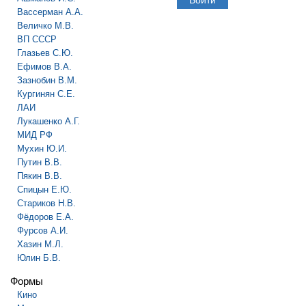
Вассерман А.А.
Величко М.В.
ВП СССР
Глазьев С.Ю.
Ефимов В.А.
Зазнобин В.М.
Кургинян С.Е.
ЛАИ
Лукашенко А.Г.
МИД РФ
Мухин Ю.И.
Путин В.В.
Пякин В.В.
Спицын Е.Ю.
Стариков Н.В.
Фёдоров Е.А.
Фурсов А.И.
Хазин М.Л.
Юлин Б.В.
Формы
Кино