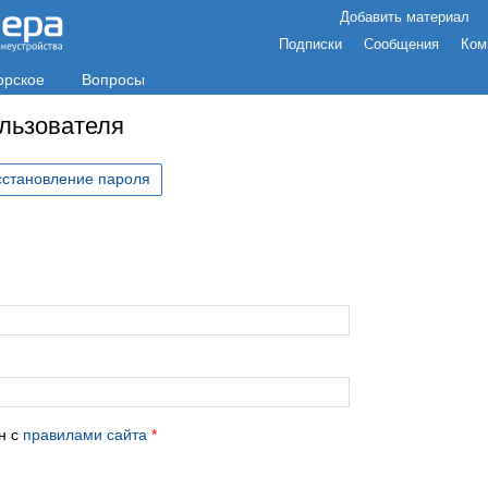
Добавить материал
Подписки
Сообщения
Ком
орское
Вопросы
ользователя
сстановление пароля
с
н с
правилами сайта
*