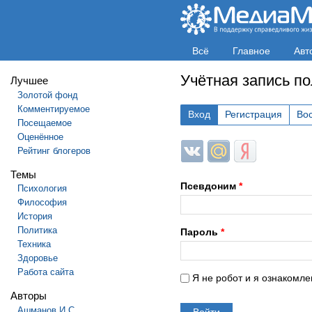
Всё
Главное
Авт
Учётная запись п
Лучшее
Золотой фонд
Комментируемое
Вход
Регистрация
Во
Посещаемое
Оценённое
Login with ВКонтакте
Login with Mail.ru
Login with Яндек
Рейтинг блогеров
Темы
Псевдоним
*
Психология
Философия
История
Политика
Пароль
*
Техника
Здоровье
Работа сайта
Я не робот и я ознакомле
Авторы
Ашманов И.С.