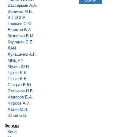
Вассерман А.А.
Величко М.В.
ВП СССР
Глазьев С.Ю.
Ефимов В.А.
Зазнобин В.М.
Кургинян С.Е.
ЛАИ
Лукашенко А.Г.
МИД РФ
Мухин Ю.И.
Путин В.В.
Пякин В.В.
Спицын Е.Ю.
Стариков Н.В.
Фёдоров Е.А.
Фурсов А.И.
Хазин М.Л.
Юлин Б.В.
Формы
Кино