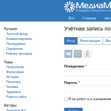
Всё
Главное
Авт
Учётная запись п
Лучшее
Золотой фонд
Комментируемое
Вход
Регистрация
Во
Посещаемое
Оценённое
Login with ВКонтакте
Login with Mail.ru
Login with Яндек
Рейтинг блогеров
Темы
Псевдоним
*
Психология
Философия
История
Политика
Пароль
*
Техника
Здоровье
Работа сайта
Я не робот и я ознакомле
Авторы
Ашманов И.С.