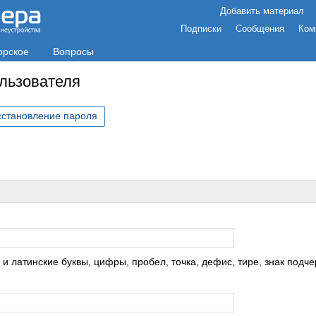
Добавить материал
Подписки
Сообщения
Ком
орское
Вопросы
ользователя
сстановление пароля
с
 латинские буквы, цифры, пробел, точка, дефис, тире, знак подче