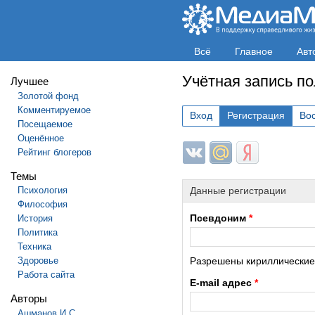
Всё
Главное
Авт
Учётная запись п
Лучшее
Золотой фонд
Комментируемое
Вход
Регистрация
Во
Посещаемое
Оценённое
Login with ВКонтакте
Login with Mail.ru
Login with Яндек
Рейтинг блогеров
Темы
Психология
Данные регистрации
Философия
Псевдоним
*
История
Политика
Техника
Здоровье
Разрешены кириллические и
Работа сайта
E-mail адрес
*
Авторы
Ашманов И.С.