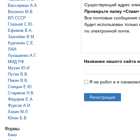
Существующий адрес элек
Вассерман А.А.
Проверьте папку «Спам»
Величко М.В.
Все почтовые сообщения с 
ВП СССР
Глазьев С.Ю.
будет использован только
Ефимов В.А.
по электронной почте.
Зазнобин В.М.
Кургинян С.Е.
ЛАИ
Лукашенко А.Г.
Название нашего сайта 
МИД РФ
Мухин Ю.И.
Путин В.В.
Пякин В.В.
Я не робот и я ознаком
Спицын Е.Ю.
Стариков Н.В.
Фёдоров Е.А.
Фурсов А.И.
Хазин М.Л.
Юлин Б.В.
Формы
Кино