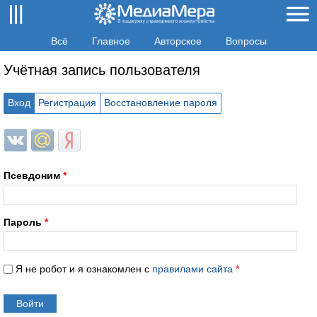
Всё
Главное
Авторское
Вопросы
Учётная запись пользователя
Вход
Регистрация
Восстановление пароля
Login with ВКонтакте
Login with Mail.ru
Login with Яндекс
Псевдоним
*
Пароль
*
Я не робот и я ознакомлен с
правилами сайта
*