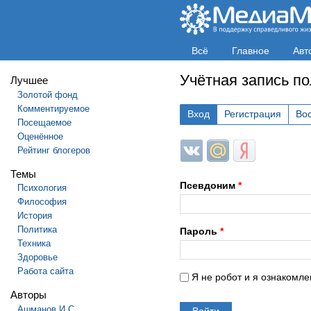
Всё
Главное
Авт
Учётная запись п
Лучшее
Золотой фонд
Комментируемое
Вход
Регистрация
Во
Посещаемое
Оценённое
Login with ВКонтакте
Login with Mail.ru
Login with Яндек
Рейтинг блогеров
Темы
Псевдоним
*
Психология
Философия
История
Политика
Пароль
*
Техника
Здоровье
Работа сайта
Я не робот и я ознакомле
Авторы
Ашманов И.С.