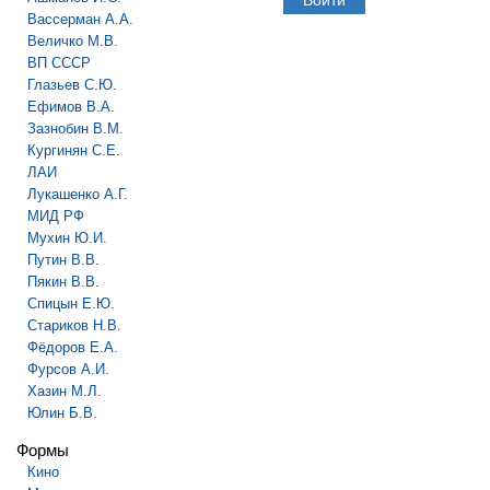
Вассерман А.А.
Величко М.В.
ВП СССР
Глазьев С.Ю.
Ефимов В.А.
Зазнобин В.М.
Кургинян С.Е.
ЛАИ
Лукашенко А.Г.
МИД РФ
Мухин Ю.И.
Путин В.В.
Пякин В.В.
Спицын Е.Ю.
Стариков Н.В.
Фёдоров Е.А.
Фурсов А.И.
Хазин М.Л.
Юлин Б.В.
Формы
Кино