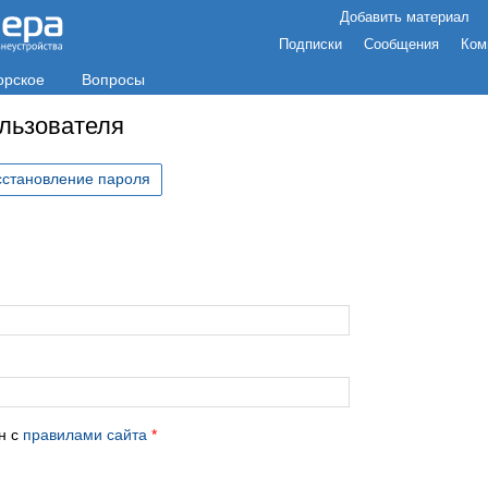
Добавить материал
Подписки
Сообщения
Ком
орское
Вопросы
ользователя
сстановление пароля
с
н с
правилами сайта
*