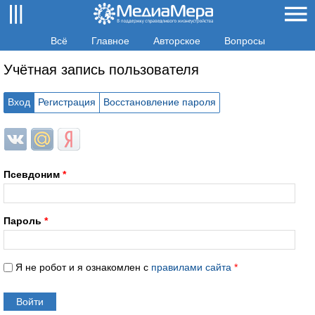
Всё
Главное
Авторское
Вопросы
Учётная запись пользователя
Вход
Регистрация
Восстановление пароля
Login with ВКонтакте
Login with Mail.ru
Login with Яндекс
Псевдоним
*
Пароль
*
Я не робот и я ознакомлен с
правилами сайта
*