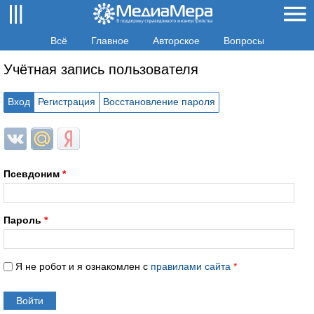
Всё
Главное
Авторское
Вопросы
Учётная запись пользователя
Вход
Регистрация
Восстановление пароля
Login with ВКонтакте
Login with Mail.ru
Login with Яндекс
Псевдоним
*
Пароль
*
Я не робот и я ознакомлен с
правилами сайта
*