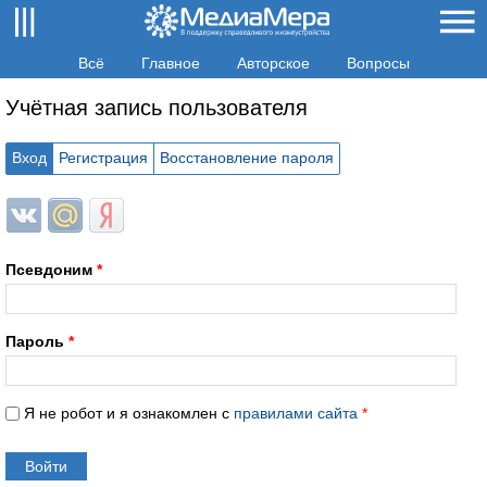
Всё
Главное
Авторское
Вопросы
Учётная запись пользователя
Вход
Регистрация
Восстановление пароля
Login with ВКонтакте
Login with Mail.ru
Login with Яндекс
Псевдоним
*
Пароль
*
Я не робот и я ознакомлен с
правилами сайта
*