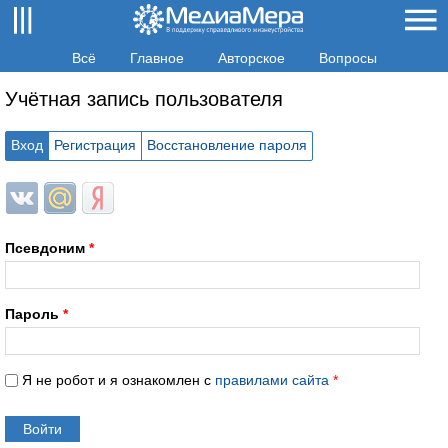
Всё
Главное
Авторское
Вопросы
Учётная запись пользователя
Вход
Регистрация
Восстановление пароля
Login with ВКонтакте
Login with Mail.ru
Login with Яндекс
Псевдоним
*
Пароль
*
Я не робот и я ознакомлен с
правилами сайта
*